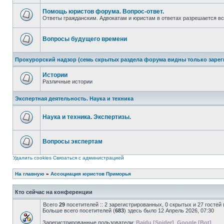
непрочитанных
сообщений
Помощь юристов форума. Вопрос-ответ.
Ответы гражданским. Адвокатам и юристам в ответах разрешается вс
Нет
непрочитанных
сообщений
Вопросы будущего времени
Нет
непрочитанных
Прокурорский надзор (семь скрытых раздела форума видны только заре
сообщений
Истории
Различные истории
Нет
непрочитанных
Экспертная деятельность. Наука и техника
сообщений
Наука и техника. Экспертизы.
Нет
непрочитанных
сообщений
Вопросы экспертам
Нет
непрочитанных
Удалить cookies
Связаться с администрацией
сообщений
На главную
»
Ассоциация юристов Приморья
Кто сейчас на конференции
Всего
29
посетителей :: 2 зарегистрированных, 0 скрытых и 27 гостей
Больше всего посетителей (
683
) здесь было 12 Апрель 2026, 07:30
Зарегистрированные пользователи:
Baidu [Spider]
,
Google [Bot]