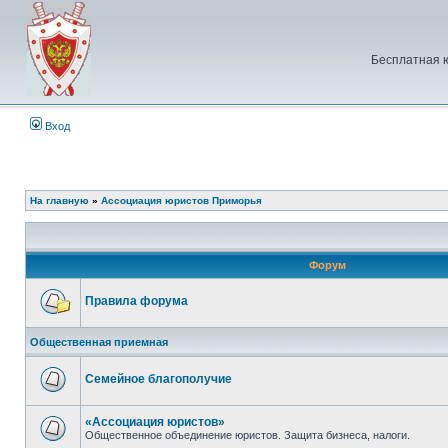
Бесплатная 
Вход
На главную
»
Ассоциация юристов Приморья
Форум
Правила форума
Нет
непрочитанных
Общественная приемная
сообщений
Семейное благополучие
Нет
непрочитанных
сообщений
«Ассоциация юристов»
Общественное объединение юристов. Защита бизнеса, налоги.
Нет