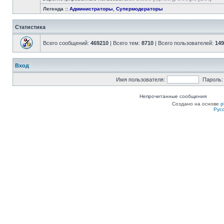
Легенда ::
Администраторы
,
Супермодераторы
Статистика
Всего сообщений:
469210
| Всего тем:
8710
| Всего пользователей:
149
Вход
Имя пользователя:
Пароль:
Непрочитанные сообщения
Создано на основе
p
Рус