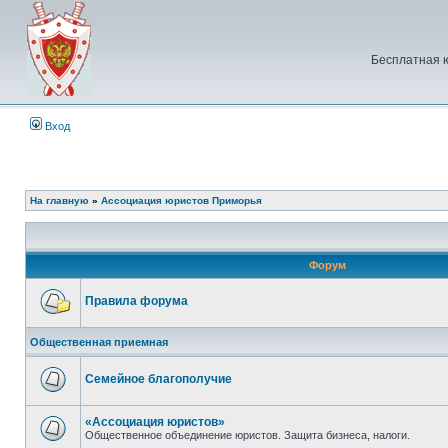
Бесплатная 
Вход
На главную
»
Ассоциация юристов Приморья
Форум
Правила форума
Нет
непрочитанных
Общественная приемная
сообщений
Семейное благополучие
Нет
непрочитанных
сообщений
«Ассоциация юристов»
Общественное объединение юристов. Защита бизнеса, налоги.
Нет