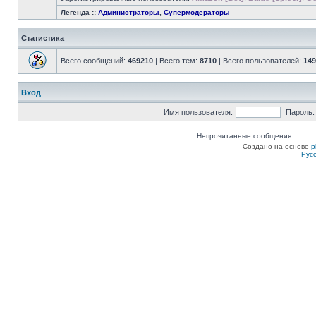
Легенда ::
Администраторы
,
Супермодераторы
Статистика
Всего сообщений:
469210
| Всего тем:
8710
| Всего пользователей:
149
Вход
Имя пользователя:
Пароль:
Непрочитанные сообщения
Создано на основе
p
Рус