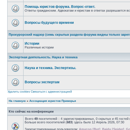
непрочитанных
сообщений
Помощь юристов форума. Вопрос-ответ.
Ответы гражданским. Адвокатам и юристам в ответах разрешается вс
Нет
непрочитанных
сообщений
Вопросы будущего времени
Нет
непрочитанных
Прокурорский надзор (семь скрытых раздела форума видны только заре
сообщений
Истории
Различные истории
Нет
непрочитанных
Экспертная деятельность. Наука и техника
сообщений
Наука и техника. Экспертизы.
Нет
непрочитанных
сообщений
Вопросы экспертам
Нет
непрочитанных
Удалить cookies
Связаться с администрацией
сообщений
На главную
»
Ассоциация юристов Приморья
Кто сейчас на конференции
Всего
49
посетителей :: 4 зарегистрированных, 0 скрытых и 45 гостей
Больше всего посетителей (
683
) здесь было 12 Апрель 2026, 07:30
Зарегистрированные пользователи:
Amazon [Bot]
,
Baidu [Spider]
,
Go