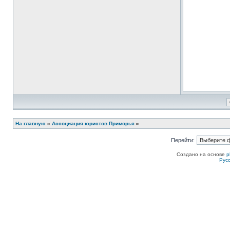
На главную
»
Ассоциация юристов Приморья
»
Перейти:
Создано на основе
p
Рус