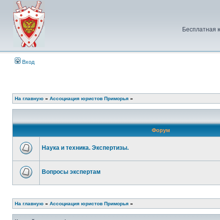
Бесплатная 
Вход
На главную
»
Ассоциация юристов Приморья
»
Форум
Наука и техника. Экспертизы.
Нет
непрочитанных
сообщений
Вопросы экспертам
Нет
непрочитанных
сообщений
На главную
»
Ассоциация юристов Приморья
»