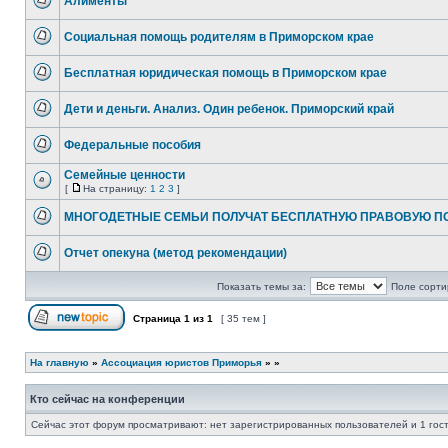
Алименты
сообщений
Нет
непрочитанных
Социальная помощь родителям в Приморском крае
сообщений
Нет
непрочитанных
Бесплатная юридическая помощь в Приморском крае
сообщений
Нет
непрочитанных
Дети и деньги. Анализ. Один ребенок. Приморский край
сообщений
Нет
непрочитанных
Федеральные пособия
сообщений
Нет
непрочитанных
Семейные ценности
сообщений
[
На страницу:
1
2
3
]
Нет
На
непрочитанных
страницу
МНОГОДЕТНЫЕ СЕМЬИ ПОЛУЧАТ БЕСПЛАТНУЮ ПРАВОВУЮ 
сообщений
Нет
непрочитанных
Отчет опекуна (метод рекомендации)
сообщений
Нет
непрочитанных
Показать темы за:
Поле сорти
сообщений
Страница
1
из
1
[ 35 тем ]
Начать новую тему
На главную
»
Ассоциация юристов Приморья
»
»
Кто сейчас на конференции
Сейчас этот форум просматривают: нет зарегистрированных пользователей и 1 гос