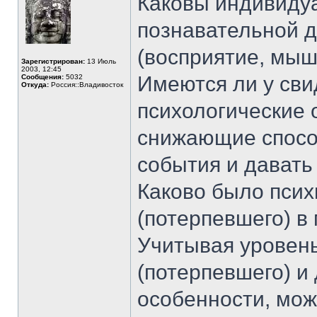
Каковы индивиду
познавательной д
(восприятие, мыш
Зарегистрирован:
13 Июль
2003, 12:45
Имеются ли у сви
Сообщения:
5032
Откуда:
Россия::Владивосток
психологические 
снижающие спосо
события и давать
Каково было псих
(потерпевшего) в
Учитывая уровень
(потерпевшего) и
особенности, мож