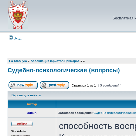
Бесплатная 
Вход
На главную
»
Ассоциация юристов Приморья
»
»
Судебно-психологическая (вопросы)
Страница
1
из
1
[ 5 сообщений ]
Начать новую тему
Ответить на тему
Версия для печати
Автор
admin
Заголовок сообщения:
Судебно-психологическая (в
способность восп
Не
Site Admin
в
сети