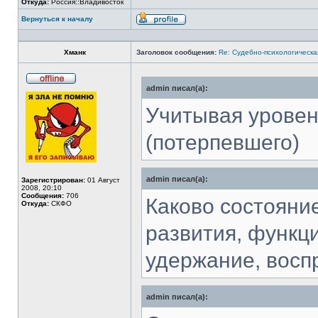
Откуда:
Россия::Владивосток
Вернуться к началу
Профиль
Хманк
Заголовок сообщения:
Re: Судебно-психологическа
admin писал(а):
Не
в
сети
Учитывая уровен
(потерпевшего)
admin писал(а):
Зарегистрирован:
01 Август
2008, 20:10
Сообщения:
706
Каково состояни
Откуда:
СКФО
развития, функц
удержание, восп
admin писал(а):