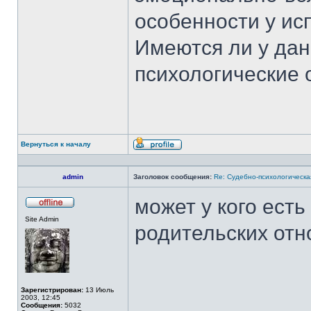
особенности у ис
Имеются ли у да
психологические 
Вернуться к началу
Профиль
admin
Заголовок сообщения:
Re: Судебно-психологическа
может у кого ест
Не
Site Admin
в
родительских от
сети
Зарегистрирован:
13 Июль
2003, 12:45
Сообщения:
5032