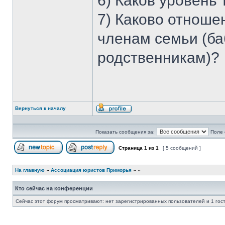
6) Каков уровень
7) Каково отноше
членам семьи (ба
родственникам)?
Вернуться к началу
Профиль
Показать сообщения за:
Поле 
Страница
1
из
1
[ 5 сообщений ]
Начать новую тему
Ответить на тему
На главную
»
Ассоциация юристов Приморья
»
»
Кто сейчас на конференции
Сейчас этот форум просматривают: нет зарегистрированных пользователей и 1 гос