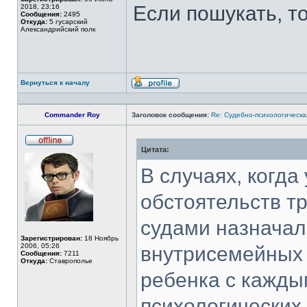
Если пошукать, то
2018, 23:16
Сообщения:
2495
Откуда:
5 гусарский
Александрийский полк
Вернуться к началу
Профиль
Commander Roy
Заголовок сообщения:
Re: Судебно-психологическа
Цитата:
Не
в
сети
В случаях, когда
обстоятельств т
судами назначал
Зарегистрирован:
18 Ноябрь
2006, 05:26
внутрисемейных
Сообщения:
7211
Откуда:
Ставрополье
ребенка с кажды
психологических