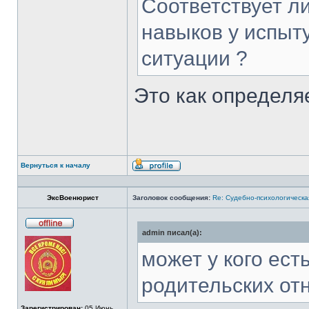
Соответствует л
навыков у испыт
ситуации ?
Это как определя
Вернуться к началу
Профиль
ЭксВоенюрист
Заголовок сообщения:
Re: Судебно-психологическа
admin писал(а):
Не
в
сети
может у кого ес
родительских от
Зарегистрирован:
05 Июнь