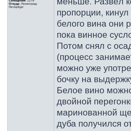
меньше. Развёл к
Сообщения:
1279
Откуда:
Ленинград-
Петербург
пропорции, кинул
белого вина они р
пока винное сусл
Потом снял с оса
(процесс занимае
можно уже употре
бочку на выдержк
Белое вино можно
двойной перегонк
маринованной ще
дуба получился 