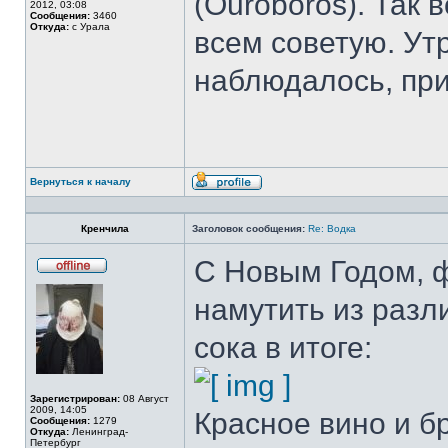
(Ouroboros). Так 
2012, 03:08
Сообщения:
3460
Откуда:
с Урала
всем советую. У
наблюдалось, при
Вернуться к началу
Профиль
Кренчила
Заголовок сообщения:
Re: Водка
С Новым Годом, ф
Не
в
намутить из разл
сети
сока в итоге:
Зарегистрирован:
08 Август
2009, 14:05
Красное вино и б
Сообщения:
1279
Откуда:
Ленинград-
Петербург