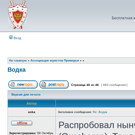
Бесплатная 
Вход
На главную
»
Ассоциация юристов Приморья
»
»
Водка
Страница
46
из
46
[ 683 сообщения ]
Начать новую тему
Ответить на тему
Версия для печати
Автор
aska
Заголовок сообщения:
Re: Водка
Распробовал нынч
Не
в
Зарегистрирован:
09 Октябрь
сети