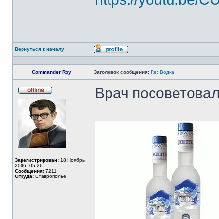
Вернуться к началу
Профиль
Commander Roy
Заголовок сообщения:
Re: Водка
Врач посоветовал
Не
в
сети
Зарегистрирован:
18 Ноябрь
2006, 05:26
Сообщения:
7211
Откуда:
Ставрополье