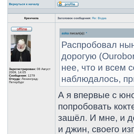
Вернуться к началу
Профиль
Кренчила
Заголовок сообщения:
Re: Водка
aska
писал(а):
*
Не
в
сети
Распробовал нын
дорогую (Ourobor
нее, что и всем
Зарегистрирован:
08 Август
2009, 14:05
Сообщения:
1279
наблюдалось, пр
Откуда:
Ленинград-
Петербург
А я впервые с юн
попробовать кокт
зашёл. И мне, и д
и джин, своего и