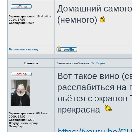
Домашний самогон
Не
в
Зарегистрирован:
18 Ноябрь
(немного)
сети
2014, 17:56
Сообщения:
2505
Вернуться к началу
Профиль
Кренчила
Заголовок сообщения:
Re: Водка
Вот такое вино (с
Не
в
расслабиться на п
сети
льётся с экранов
прекрасна
Зарегистрирован:
08 Август
2009, 14:05
Сообщения:
1279
Откуда:
Ленинград-
Петербург
https://youtu.be/