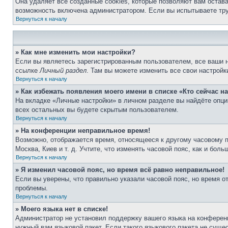
Она удаляет все созданные cookies, которые позволяют вам остав
возможность включена администратором. Если вы испытываете тру
Вернуться к началу
» Как мне изменить мои настройки?
Если вы являетесь зарегистрированным пользователем, все ваши н
ссылке
Личный раздел
. Там вы можете изменить все свои настройк
Вернуться к началу
» Как избежать появления моего имени в списке «Кто сейчас 
На вкладке «Личные настройки» в личном разделе вы найдёте опц
всех остальных вы будете скрытым пользователем.
Вернуться к началу
» На конференции неправильное время!
Возможно, отображается время, относящееся к другому часовому поя
Москва, Киев и т. д. Учтите, что изменять часовой пояс, как и бо
Вернуться к началу
» Я изменил часовой пояс, но время всё равно неправильное!
Если вы уверены, что правильно указали часовой пояс, но время о
проблемы.
Вернуться к началу
» Моего языка нет в списке!
Администратор не установил поддержку вашего языка на конференц
нужный вам языковой пакет. Если такого языкового пакета не сущ