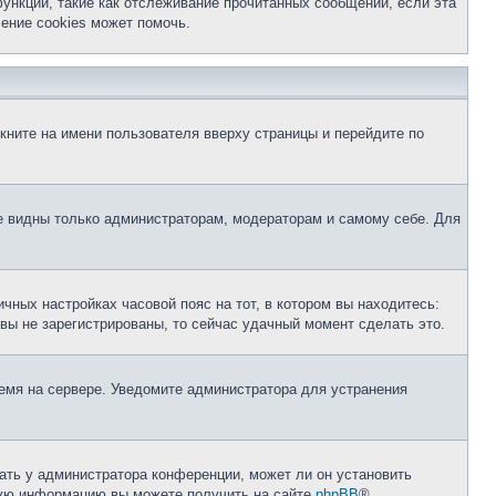
ункции, такие как отслеживание прочитанных сообщений, если эта
ение cookies может помочь.
кните на имени пользователя вверху страницы и перейдите по
те видны только администраторам, модераторам и самому себе. Для
чных настройках часовой пояс на тот, в котором вы находитесь:
и вы не зарегистрированы, то сейчас удачный момент сделать это.
ремя на сервере. Уведомите администратора для устранения
ать у администратора конференции, может ли он установить
ьную информацию вы можете получить на сайте
phpBB
®.