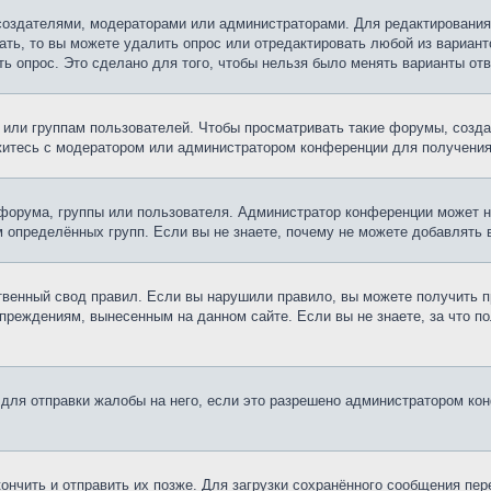
х создателями, модераторами или администраторами. Для редактирования
ать, то вы можете удалить опрос или отредактировать любой из варианто
ь опрос. Это сделано для того, чтобы нельзя было менять варианты отв
ли группам пользователей. Чтобы просматривать такие форумы, создав
житесь с модератором или администратором конференции для получения
форума, группы или пользователя. Администратор конференции может 
 определённых групп. Если вы не знаете, почему не можете добавлять
венный свод правил. Если вы нарушили правило, вы можете получить п
дупреждениям, вынесенным на данном сайте. Если вы не знаете, за что 
ля отправки жалобы на него, если это разрешено администратором конф
кончить и отправить их позже. Для загрузки сохранённого сообщения пе