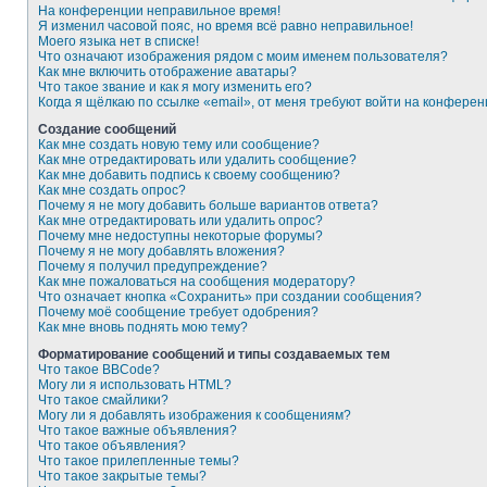
На конференции неправильное время!
Я изменил часовой пояс, но время всё равно неправильное!
Моего языка нет в списке!
Что означают изображения рядом с моим именем пользователя?
Как мне включить отображение аватары?
Что такое звание и как я могу изменить его?
Когда я щёлкаю по ссылке «email», от меня требуют войти на конферен
Создание сообщений
Как мне создать новую тему или сообщение?
Как мне отредактировать или удалить сообщение?
Как мне добавить подпись к своему сообщению?
Как мне создать опрос?
Почему я не могу добавить больше вариантов ответа?
Как мне отредактировать или удалить опрос?
Почему мне недоступны некоторые форумы?
Почему я не могу добавлять вложения?
Почему я получил предупреждение?
Как мне пожаловаться на сообщения модератору?
Что означает кнопка «Сохранить» при создании сообщения?
Почему моё сообщение требует одобрения?
Как мне вновь поднять мою тему?
Форматирование сообщений и типы создаваемых тем
Что такое BBCode?
Могу ли я использовать HTML?
Что такое смайлики?
Могу ли я добавлять изображения к сообщениям?
Что такое важные объявления?
Что такое объявления?
Что такое прилепленные темы?
Что такое закрытые темы?