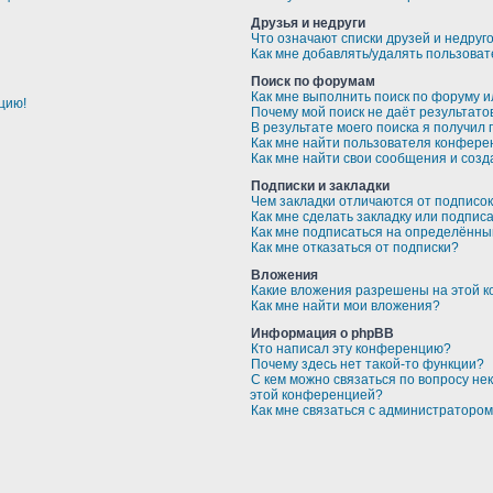
Друзья и недруги
Что означают списки друзей и недруг
Как мне добавлять/удалять пользоват
Поиск по форумам
Как мне выполнить поиск по форуму 
цию!
Почему мой поиск не даёт результато
В результате моего поиска я получил 
Как мне найти пользователя конфере
Как мне найти свои сообщения и соз
Подписки и закладки
Чем закладки отличаются от подписо
Как мне сделать закладку или подпис
Как мне подписаться на определённ
Как мне отказаться от подписки?
Вложения
Какие вложения разрешены на этой 
Как мне найти мои вложения?
Информация о phpBB
Кто написал эту конференцию?
Почему здесь нет такой-то функции?
С кем можно связаться по вопросу не
этой конференцией?
Как мне связаться с администраторо