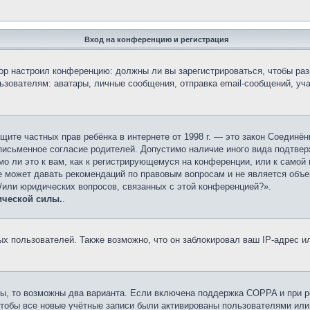
Вход на конференцию и регистрация
атор настроил конференцию: должны ли вы зарегистрироваться, чтобы ра
вателям: аватары, личные сообщения, отправка email-сообщений, участи
 о защите частных прав ребёнка в интернете от 1998 г. — это закон Соеди
исьменное согласие родителей. Допустимо наличие иного вида подтвер
о ли это к вам, как к регистрирующемуся на конференции, или к самой
е может давать рекомендаций по правовым вопросам и не является объе
и/или юридических вопросов, связанных с этой конференцией?».
ической силы.
.
 пользователей. Также возможно, что он заблокировал ваш IP-адрес ил
ы, то возможны два варианта. Если включена поддержка COPPA и при ре
чтобы все новые учётные записи были активированы пользователями или