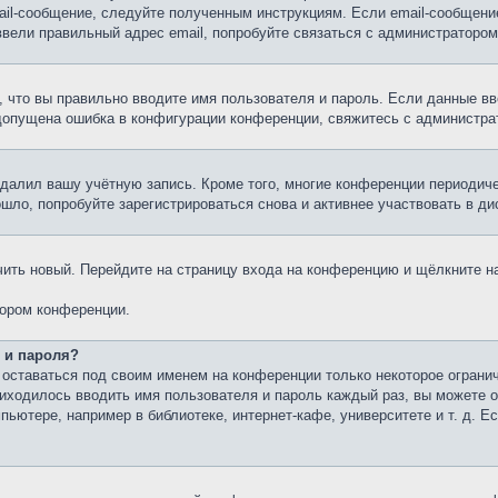
ail-сообщение, следуйте полученным инструкциям. Если email-сообщение
ввели правильный адрес email, попробуйте связаться с администратором
 что вы правильно вводите имя пользователя и пароль. Если данные вв
 допущена ошибка в конфигурации конференции, свяжитесь с администра
удалил вашу учётную запись. Кроме того, многие конференции периоди
ло, попробуйте зарегистрироваться снова и активнее участвовать в ди
учить новый. Перейдите на страницу входа на конференцию и щёлкните 
тором конференции.
 и пароля?
 оставаться под своим именем на конференции только некоторое огранич
риходилось вводить имя пользователя и пароль каждый раз, вы можете
ютере, например в библиотеке, интернет-кафе, университете и т. д. Е