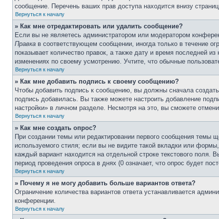
сообщение. Перечень ваших прав доступа находится внизу страниц
Вернуться к началу
» Как мне отредактировать или удалить сообщение?
Если вы не являетесь администратором или модератором конферен
Правка
в соответствующем сообщении, иногда только в течение огр
показывает количество правок, а также дату и время последней из
изменениях по своему усмотрению. Учтите, что обычные пользовате
Вернуться к началу
» Как мне добавить подпись к своему сообщению?
Чтобы добавить подпись к сообщению, вы должны сначала создать
подпись добавилась. Вы также можете настроить добавление под
настройки» в личном разделе. Несмотря на это, вы сможете отме
Вернуться к началу
» Как мне создать опрос?
При создании темы или редактировании первого сообщения темы щ
используемого стиля; если вы не видите такой вкладки или формы,
каждый вариант находится на отдельной строке текстового поля. В
период проведения опроса в днях (0 означает, что опрос будет пос
Вернуться к началу
» Почему я не могу добавить больше вариантов ответа?
Ограничение количества вариантов ответа устанавливается админ
конференции.
Вернуться к началу