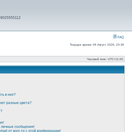
79025555112
FAQ
Текущее время: 06 Август 2026, 23:36
Часовой пояс:
UTC+11:00
ть в них?
еют разные цвета?
»?
ия!
 личные сообщения!
ail от кого-то с этой конференции!