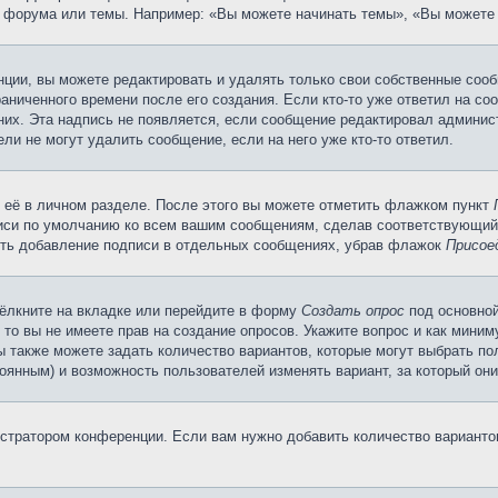
 форума или темы. Например: «Вы можете начинать темы», «Вы можете 
ции, вы можете редактировать и удалять только свои собственные сооб
аниченного времени после его создания. Если кто-то уже ответил на со
 них. Эта надпись не появляется, если сообщение редактировал админис
ли не могут удалить сообщение, если на него уже кто-то ответил.
 её в личном разделе. После этого вы можете отметить флажком пункт
писи по умолчанию ко всем вашим сообщениям, сделав соответствующий
нить добавление подписи в отдельных сообщениях, убрав флажок
Присое
ёлкните на вкладке или перейдите в форму
Создать опрос
под основной
 то вы не имеете прав на создание опросов. Укажите вопрос и как мини
ы также можете задать количество вариантов, которые могут выбрать п
тоянным) и возможность пользователей изменять вариант, за который он
истратором конференции. Если вам нужно добавить количество вариант