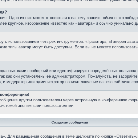
еля?
ия. Одно из них может относиться к вашему званию, обычно это звёздо
олее крупное, изображение известно как «аватара» и обычно уникально д
у с использованием четырёх инструментов: «Граватар», «Галерея авата
какие типы аватар могут быть доступны. Если вы не можете использоват
озданных вами сообщений или идентифицируют определённых пользовате
так как они установлены её администратором. Пожалуйста, не засоряйт
, и модератор или администратор понизят значение вашего счётчика со
а конференцию!
сообщения другим пользователям через встроенную в конференцию форм
 системой анонимными пользователями.
Создание сообщений
а». Для размещения сообщения в теме щёлкните по кнопке «Ответить». 