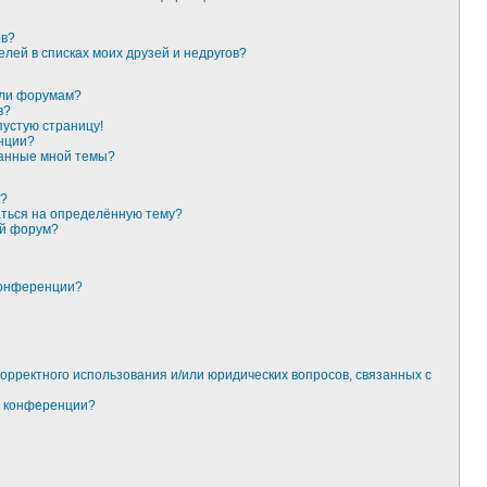
ов?
елей в списках моих друзей и недругов?
или форумам?
в?
пустую страницу!
нции?
данные мной темы?
к?
аться на определённую тему?
ый форум?
конференции?
корректного использования и/или юридических вопросов, связанных с
м конференции?