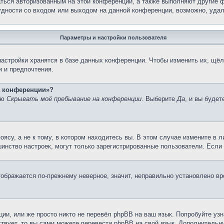
аться авторизованным на этой конференции, а также выполняют другие ф
дности со входом или выходом на данной конференции, возможно, удал
Параметры и настройки пользователя
астройки хранятся в базе данных конференции. Чтобы изменить их, щёл
и и предпочтения.
на конференции»?
ию
Скрывать моё пребывание на конференции
. Выберите
Да
, и вы буде
су, а не к тому, в котором находитесь вы. В этом случае измените в ли
льшинство настроек, могут только зарегистрированные пользователи. Есл
тображается по-прежнему неверное, значит, неправильно установлено в
ии, или же просто никто не перевёл phpBB на ваш язык. Попробуйте узн
ествует, то вы сами можете перевести phpBB на свой язык. Дополнител