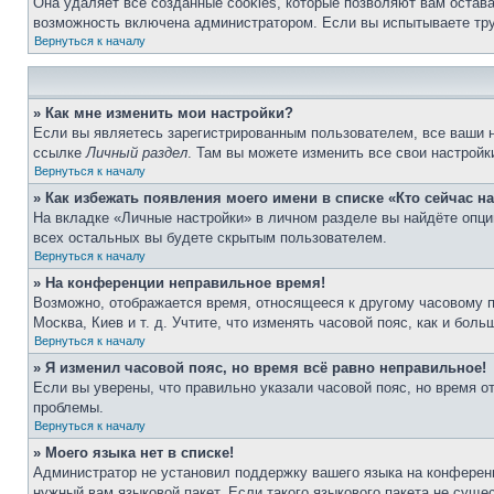
Она удаляет все созданные cookies, которые позволяют вам остав
возможность включена администратором. Если вы испытываете тру
Вернуться к началу
» Как мне изменить мои настройки?
Если вы являетесь зарегистрированным пользователем, все ваши н
ссылке
Личный раздел
. Там вы можете изменить все свои настройк
Вернуться к началу
» Как избежать появления моего имени в списке «Кто сейчас 
На вкладке «Личные настройки» в личном разделе вы найдёте опц
всех остальных вы будете скрытым пользователем.
Вернуться к началу
» На конференции неправильное время!
Возможно, отображается время, относящееся к другому часовому поя
Москва, Киев и т. д. Учтите, что изменять часовой пояс, как и бо
Вернуться к началу
» Я изменил часовой пояс, но время всё равно неправильное!
Если вы уверены, что правильно указали часовой пояс, но время о
проблемы.
Вернуться к началу
» Моего языка нет в списке!
Администратор не установил поддержку вашего языка на конференц
нужный вам языковой пакет. Если такого языкового пакета не сущ