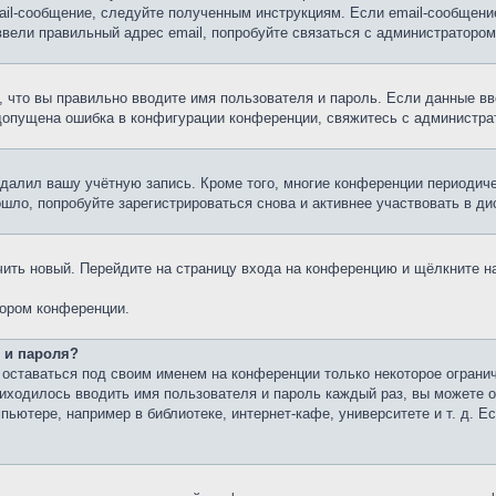
ail-сообщение, следуйте полученным инструкциям. Если email-сообщение
ввели правильный адрес email, попробуйте связаться с администратором
 что вы правильно вводите имя пользователя и пароль. Если данные вв
 допущена ошибка в конфигурации конференции, свяжитесь с администра
удалил вашу учётную запись. Кроме того, многие конференции периоди
ло, попробуйте зарегистрироваться снова и активнее участвовать в ди
учить новый. Перейдите на страницу входа на конференцию и щёлкните 
тором конференции.
 и пароля?
 оставаться под своим именем на конференции только некоторое огранич
риходилось вводить имя пользователя и пароль каждый раз, вы можете
ютере, например в библиотеке, интернет-кафе, университете и т. д. Е