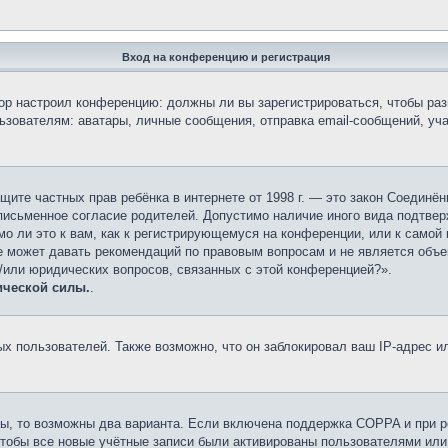
Вход на конференцию и регистрация
атор настроил конференцию: должны ли вы зарегистрироваться, чтобы ра
вателям: аватары, личные сообщения, отправка email-сообщений, участи
 о защите частных прав ребёнка в интернете от 1998 г. — это закон Соеди
исьменное согласие родителей. Допустимо наличие иного вида подтвер
о ли это к вам, как к регистрирующемуся на конференции, или к самой
е может давать рекомендаций по правовым вопросам и не является объе
и/или юридических вопросов, связанных с этой конференцией?».
ической силы.
.
 пользователей. Также возможно, что он заблокировал ваш IP-адрес ил
ы, то возможны два варианта. Если включена поддержка COPPA и при ре
чтобы все новые учётные записи были активированы пользователями или