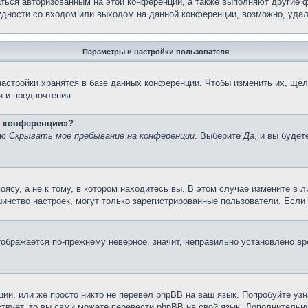
аться авторизованным на этой конференции, а также выполняют другие ф
дности со входом или выходом на данной конференции, возможно, удал
Параметры и настройки пользователя
астройки хранятся в базе данных конференции. Чтобы изменить их, щёл
и и предпочтения.
на конференции»?
ию
Скрывать моё пребывание на конференции
. Выберите
Да
, и вы буде
су, а не к тому, в котором находитесь вы. В этом случае измените в ли
льшинство настроек, могут только зарегистрированные пользователи. Есл
тображается по-прежнему неверное, значит, неправильно установлено в
ии, или же просто никто не перевёл phpBB на ваш язык. Попробуйте узн
ествует, то вы сами можете перевести phpBB на свой язык. Дополнител