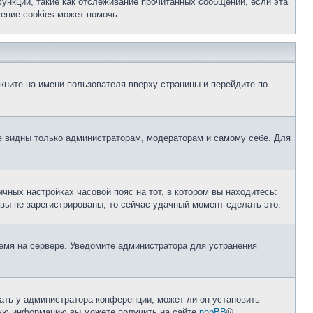
ункции, такие как отслеживание прочитанных сообщений, если эта
ение cookies может помочь.
кните на имени пользователя вверху страницы и перейдите по
те видны только администраторам, модераторам и самому себе. Для
чных настройках часовой пояс на тот, в котором вы находитесь:
и вы не зарегистрированы, то сейчас удачный момент сделать это.
ремя на сервере. Уведомите администратора для устранения
ать у администратора конференции, может ли он установить
ьную информацию вы можете получить на сайте
phpBB
®.