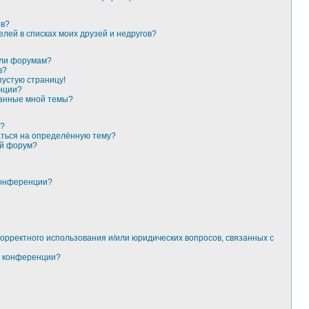
ов?
елей в списках моих друзей и недругов?
или форумам?
в?
пустую страницу!
нции?
данные мной темы?
к?
аться на определённую тему?
ый форум?
конференции?
корректного использования и/или юридических вопросов, связанных с
м конференции?