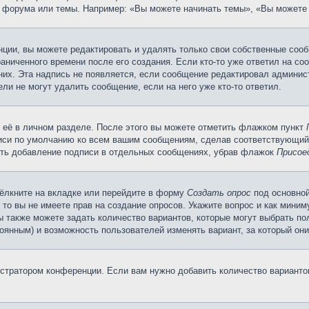
 форума или темы. Например: «Вы можете начинать темы», «Вы можете 
ции, вы можете редактировать и удалять только свои собственные сооб
аниченного времени после его создания. Если кто-то уже ответил на со
 них. Эта надпись не появляется, если сообщение редактировал админис
ли не могут удалить сообщение, если на него уже кто-то ответил.
 её в личном разделе. После этого вы можете отметить флажком пункт
писи по умолчанию ко всем вашим сообщениям, сделав соответствующий
нить добавление подписи в отдельных сообщениях, убрав флажок
Присое
ёлкните на вкладке или перейдите в форму
Создать опрос
под основной
 то вы не имеете прав на создание опросов. Укажите вопрос и как мини
ы также можете задать количество вариантов, которые могут выбрать п
тоянным) и возможность пользователей изменять вариант, за который он
истратором конференции. Если вам нужно добавить количество вариант