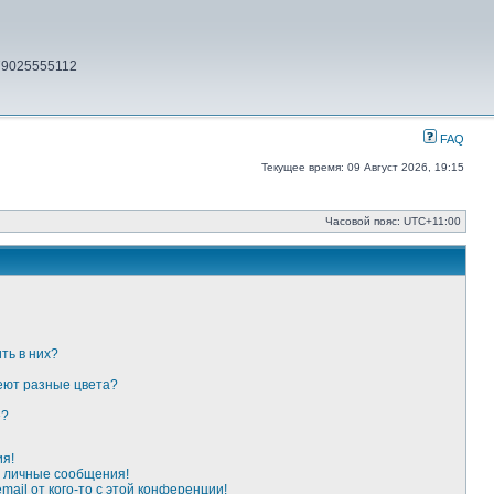
79025555112
FAQ
Текущее время: 09 Август 2026, 19:15
Часовой пояс:
UTC+11:00
ть в них?
еют разные цвета?
»?
ия!
 личные сообщения!
ail от кого-то с этой конференции!