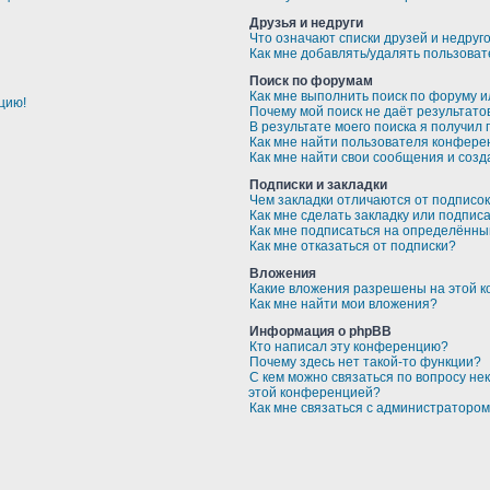
Друзья и недруги
Что означают списки друзей и недруг
Как мне добавлять/удалять пользоват
Поиск по форумам
Как мне выполнить поиск по форуму 
цию!
Почему мой поиск не даёт результато
В результате моего поиска я получил 
Как мне найти пользователя конфере
Как мне найти свои сообщения и соз
Подписки и закладки
Чем закладки отличаются от подписо
Как мне сделать закладку или подпис
Как мне подписаться на определённ
Как мне отказаться от подписки?
Вложения
Какие вложения разрешены на этой 
Как мне найти мои вложения?
Информация о phpBB
Кто написал эту конференцию?
Почему здесь нет такой-то функции?
С кем можно связаться по вопросу не
этой конференцией?
Как мне связаться с администраторо