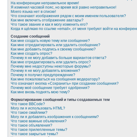
На конференции неправильное время!
Я изменил часовой пояс, но время всё равно неправильное!
Моего языка нет в списке!
Что означают изображения рядом с моим именем пользователя?
Как мне включить отображение аватары?
Что такое звание и как я могу изменить его?
Когда я щёлкаю по ссылке «email», от меня требуют войти на конферен
Создание сообщений
Как мне создать новую тему или сообщение?
Как мне отредактировать или удалить сообщение?
Как мне добавить подпись к своему сообщению?
Как мне создать опрос?
Почему я не могу добавить больше вариантов ответа?
Как мне отредактировать или удалить опрос?
Почему мне недоступны некоторые форумы?
Почему я не могу добавлять вложения?
Почему я получил предупреждение?
Как мне пожаловаться на сообщения модератору?
Что означает кнопка «Сохранить» при создании сообщения?
Почему моё сообщение требует одобрения?
Как мне вновь поднять мою тему?
Форматирование сообщений и типы создаваемых тем
Что такое BBCode?
Могу ли я использовать HTML?
Что такое смайлики?
Могу ли я добавлять изображения к сообщениям?
Что такое важные объявления?
Что такое объявления?
Что такое прилепленные темы?
Что такое закрытые темы?