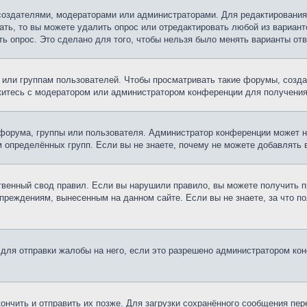
х создателями, модераторами или администраторами. Для редактирования
ать, то вы можете удалить опрос или отредактировать любой из варианто
ь опрос. Это сделано для того, чтобы нельзя было менять варианты отв
ли группам пользователей. Чтобы просматривать такие форумы, создав
житесь с модератором или администратором конференции для получения
форума, группы или пользователя. Администратор конференции может 
 определённых групп. Если вы не знаете, почему не можете добавлять
венный свод правил. Если вы нарушили правило, вы можете получить п
дупреждениям, вынесенным на данном сайте. Если вы не знаете, за что 
ля отправки жалобы на него, если это разрешено администратором конф
кончить и отправить их позже. Для загрузки сохранённого сообщения пе