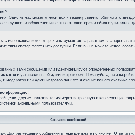
еля?
ия. Одно из них может относиться к вашему званию, обычно это звёздо
олее крупное, изображение известно как «аватара» и обычно уникально д
у с использованием четырёх инструментов: «Граватар», «Галерея авата
какие типы аватар могут быть доступны. Если вы не можете использоват
озданных вами сообщений или идентифицируют определённых пользовате
так как они установлены её администратором. Пожалуйста, не засоряйт
, и модератор или администратор понизят значение вашего счётчика со
а конференцию!
сообщения другим пользователям через встроенную в конференцию форм
 системой анонимными пользователями.
Создание сообщений
а». Для размещения сообщения в теме щёлкните по кнопке «Ответить». 