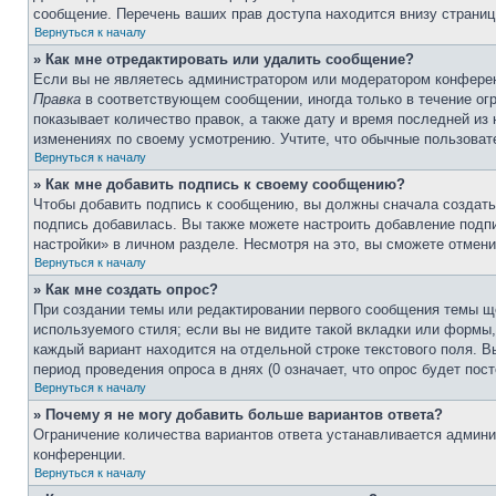
сообщение. Перечень ваших прав доступа находится внизу страниц
Вернуться к началу
» Как мне отредактировать или удалить сообщение?
Если вы не являетесь администратором или модератором конферен
Правка
в соответствующем сообщении, иногда только в течение огр
показывает количество правок, а также дату и время последней из
изменениях по своему усмотрению. Учтите, что обычные пользовате
Вернуться к началу
» Как мне добавить подпись к своему сообщению?
Чтобы добавить подпись к сообщению, вы должны сначала создать
подпись добавилась. Вы также можете настроить добавление под
настройки» в личном разделе. Несмотря на это, вы сможете отме
Вернуться к началу
» Как мне создать опрос?
При создании темы или редактировании первого сообщения темы щ
используемого стиля; если вы не видите такой вкладки или формы,
каждый вариант находится на отдельной строке текстового поля. В
период проведения опроса в днях (0 означает, что опрос будет пос
Вернуться к началу
» Почему я не могу добавить больше вариантов ответа?
Ограничение количества вариантов ответа устанавливается админ
конференции.
Вернуться к началу