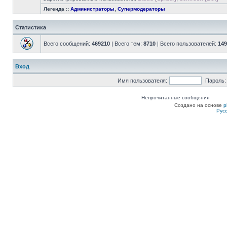
Легенда ::
Администраторы
,
Супермодераторы
Статистика
Всего сообщений:
469210
| Всего тем:
8710
| Всего пользователей:
149
Вход
Имя пользователя:
Пароль:
Непрочитанные сообщения
Создано на основе
p
Рус