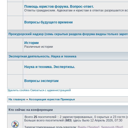
непрочитанных
сообщений
Помощь юристов форума. Вопрос-ответ.
Ответы гражданским. Адвокатам и юристам в ответах разрешается вс
Нет
непрочитанных
сообщений
Вопросы будущего времени
Нет
непрочитанных
Прокурорский надзор (семь скрытых раздела форума видны только заре
сообщений
Истории
Различные истории
Нет
непрочитанных
Экспертная деятельность. Наука и техника
сообщений
Наука и техника. Экспертизы.
Нет
непрочитанных
сообщений
Вопросы экспертам
Нет
непрочитанных
Удалить cookies
Связаться с администрацией
сообщений
На главную
»
Ассоциация юристов Приморья
Кто сейчас на конференции
Всего
25
посетителей :: 2 зарегистрированных, 0 скрытых и 23 гостя 
Больше всего посетителей (
683
) здесь было 12 Апрель 2026, 07:30
Зарегистрированные пользователи:
Baidu [Spider]
,
Semrush [Bot]