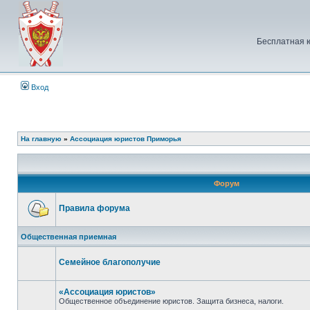
Бесплатная 
Вход
На главную
»
Ассоциация юристов Приморья
Форум
Правила форума
Нет
непрочитанных
Общественная приемная
сообщений
Семейное благополучие
Нет
непрочитанных
сообщений
«Ассоциация юристов»
Общественное объединение юристов. Защита бизнеса, налоги.
Нет