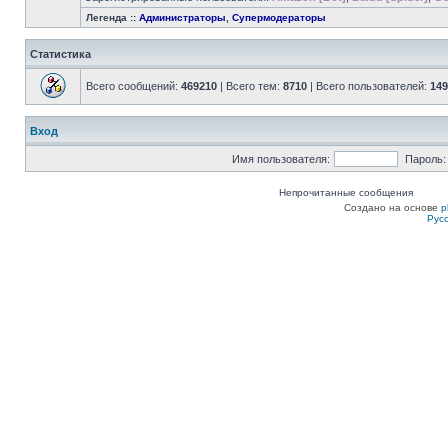
Легенда ::
Администраторы
,
Супермодераторы
Статистика
Всего сообщений:
469210
| Всего тем:
8710
| Всего пользователей:
149
Вход
Имя пользователя:
Пароль:
Непрочитанные сообщения
Создано на основе
p
Рус