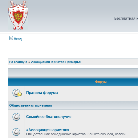
Бесплатная 
Вход
На главную
»
Ассоциация юристов Приморья
Форум
Правила форума
Нет
непрочитанных
Общественная приемная
сообщений
Семейное благополучие
Нет
непрочитанных
сообщений
«Ассоциация юристов»
Общественное объединение юристов. Защита бизнеса, налоги.
Нет