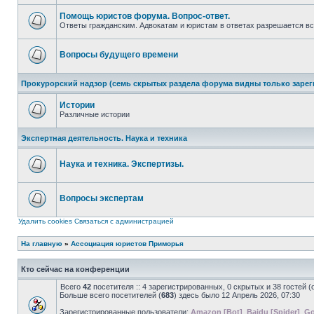
непрочитанных
сообщений
Помощь юристов форума. Вопрос-ответ.
Ответы гражданским. Адвокатам и юристам в ответах разрешается вс
Нет
непрочитанных
сообщений
Вопросы будущего времени
Нет
непрочитанных
Прокурорский надзор (семь скрытых раздела форума видны только заре
сообщений
Истории
Различные истории
Нет
непрочитанных
Экспертная деятельность. Наука и техника
сообщений
Наука и техника. Экспертизы.
Нет
непрочитанных
сообщений
Вопросы экспертам
Нет
непрочитанных
Удалить cookies
Связаться с администрацией
сообщений
На главную
»
Ассоциация юристов Приморья
Кто сейчас на конференции
Всего
42
посетителя :: 4 зарегистрированных, 0 скрытых и 38 гостей 
Больше всего посетителей (
683
) здесь было 12 Апрель 2026, 07:30
Зарегистрированные пользователи:
Amazon [Bot]
,
Baidu [Spider]
,
Go