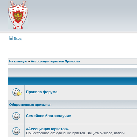
Вход
На главную
»
Ассоциация юристов Приморья
Правила форума
Нет
непрочитанных
Общественная приемная
сообщений
Семейное благополучие
Нет
непрочитанных
сообщений
«Ассоциация юристов»
Общественное объединение юристов. Защита бизнеса, налоги.
Нет