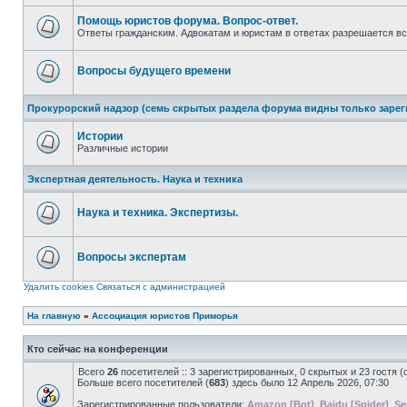
непрочитанных
сообщений
Помощь юристов форума. Вопрос-ответ.
Ответы гражданским. Адвокатам и юристам в ответах разрешается вс
Нет
непрочитанных
сообщений
Вопросы будущего времени
Нет
непрочитанных
Прокурорский надзор (семь скрытых раздела форума видны только заре
сообщений
Истории
Различные истории
Нет
непрочитанных
Экспертная деятельность. Наука и техника
сообщений
Наука и техника. Экспертизы.
Нет
непрочитанных
сообщений
Вопросы экспертам
Нет
непрочитанных
Удалить cookies
Связаться с администрацией
сообщений
На главную
»
Ассоциация юристов Приморья
Кто сейчас на конференции
Всего
26
посетителей :: 3 зарегистрированных, 0 скрытых и 23 гостя 
Больше всего посетителей (
683
) здесь было 12 Апрель 2026, 07:30
Зарегистрированные пользователи:
Amazon [Bot]
,
Baidu [Spider]
,
Se