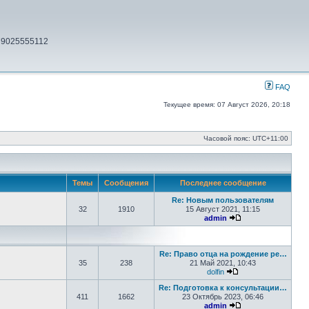
79025555112
FAQ
Текущее время: 07 Август 2026, 20:18
Часовой пояс:
UTC+11:00
Темы
Сообщения
Последнее сообщение
Re: Новым пользователям
32
1910
15 Август 2021, 11:15
admin
Перейти к послед
Re: Право отца на рождение ре…
35
238
21 Май 2021, 10:43
dolfin
Перейти к последн
Re: Подготовка к консультации…
411
1662
23 Октябрь 2023, 06:46
admin