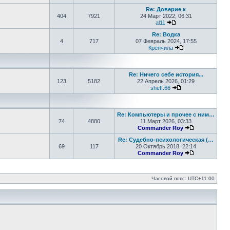
Перейти к послед
Re: Доверие к
404
7921
24 Март 2022, 06:31
al11
Перейти к последн
Re: Водка
4
717
07 Февраль 2024, 17:55
Кренчила
Перейти к после
Re: Ничего себе история...
123
5182
22 Апрель 2026, 01:29
sheff.66
Перейти к послед
Re: Компьютеры и прочее с ним…
74
4880
11 Март 2026, 03:33
Commander Roy
Перейти к п
Re: Судебно-психологическая (…
69
117
20 Октябрь 2018, 22:14
Commander Roy
Перейти к п
Часовой пояс:
UTC+11:00