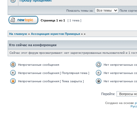
Прошу прощения!
Нет
непрочитанных
Показать темы за:
Поле сорти
сообщений
Страница
1
из
1
[ 1 тема ]
Начать новую тему
На главную
»
Ассоциация юристов Приморья
»
»
Кто сейчас на конференции
Сейчас этот форум просматривают: нет зарегистрированных пользователей и 1 гос
Непрочитанные сообщения
Нет непрочитанных с
Непрочитанные
Нет
сообщения
непрочитанных
Непрочитанные сообщения [ Популярная тема ]
Нет непрочитанных со
сообщений
Непрочитанные
Нет
сообщения
непрочитанных
Непрочитанные сообщения [ Тема закрыта ]
Нет непрочитанных со
[
сообщений
Непрочитанные
Нет
Популярная
[
сообщения
непрочитанных
тема
Популярная
[
сообщений
Перейти:
]
тема
Тема
[
]
закрыта
Тема
]
закрыта
Создано на основе
p
]
Рус