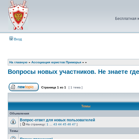
Бесплатная 
Вход
На главную
»
Ассоциация юристов Приморья
»
»
Вопросы новых участников. Не знаете где
Страница
1
из
1
[ 1 тема ]
Начать новую тему
Темы
Объявления
Вопрос-ответ для новых пользователей
[
На страницу:
1
…
43
44
45
46
47
]
Нет
На
непрочитанных
страницу
Темы
сообщений