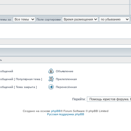
темы за:
Поле сортировки
ть
ообщений
Объявление
Объявление
общений [ Популярная тема ]
Прилепленная
Прилепленная
общений [ Тема закрыта ]
Перенесённая
Перенесённая
Перейти:
Создано на основе
phpBB
® Forum Software © phpBB Limited
Русская поддержка phpBB