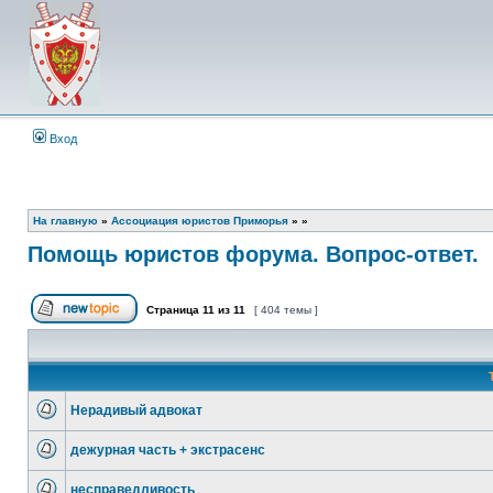
Вход
На главную
»
Ассоциация юристов Приморья
»
»
Помощь юристов форума. Вопрос-ответ.
Страница
11
из
11
[ 404 темы ]
Начать новую тему
Нерадивый адвокат
Нет
непрочитанных
дежурная часть + экстрасенс
сообщений
Нет
непрочитанных
несправедливость
сообщений