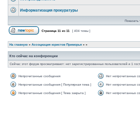
Нет
непрочитанных
Информатизация прокуратуры
сообщений
Нет
непрочитанных
Показать 
сообщений
Страница
11
из
11
[ 404 темы ]
Начать новую тему
На главную
»
Ассоциация юристов Приморья
»
»
Кто сейчас на конференции
Сейчас этот форум просматривают: нет зарегистрированных пользователей и 1 гос
Непрочитанные сообщения
Нет непрочитанных с
Непрочитанные
Нет
сообщения
непрочитанных
Непрочитанные сообщения [ Популярная тема ]
Нет непрочитанных со
сообщений
Непрочитанные
Нет
сообщения
непрочитанных
Непрочитанные сообщения [ Тема закрыта ]
Нет непрочитанных со
[
сообщений
Непрочитанные
Нет
Популярная
[
сообщения
непрочитанных
тема
Популярная
[
сообщений
]
тема
Тема
[
]
закрыта
Тема
]
закрыта
]