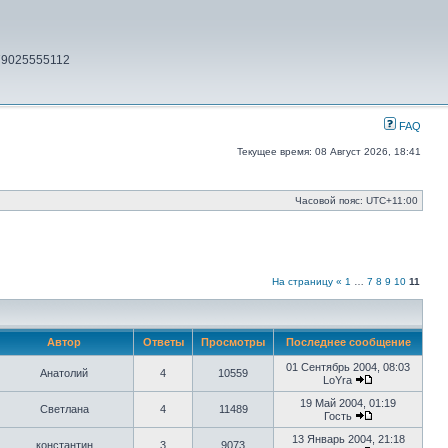
79025555112
FAQ
Текущее время: 08 Август 2026, 18:41
Часовой пояс:
UTC+11:00
На страницу
«
1
…
7
8
9
10
11
Автор
Ответы
Просмотры
Последнее сообщение
01 Сентябрь 2004, 08:03
Анатолий
4
10559
LoYra
Перейти
к
19 Май 2004, 01:19
Светлана
4
11489
последнему
Гость
Перейти
сообщению
к
13 Январь 2004, 21:18
константин
3
9073