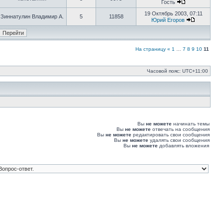
последнему
Гость
сообщению
Перейти
к
19 Октябрь 2003, 07:11
Зиннатулин Владимир А.
5
11858
последнему
Юрий Егоров
сообщению
Перейти
к
последнем
сообщени
На страницу
«
1
…
7
8
9
10
11
Часовой пояс:
UTC+11:00
Вы
не можете
начинать темы
Вы
не можете
отвечать на сообщения
Вы
не можете
редактировать свои сообщения
Вы
не можете
удалять свои сообщения
Вы
не можете
добавлять вложения