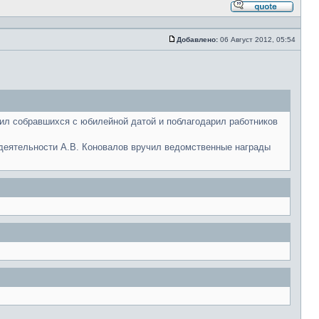
Ответи
с
цитато
Добавлено:
06 Август 2012, 05:54
Сообщение
ил собравшихся с юбилейной датой и поблагодарил работников
 деятельности А.В. Коновалов вручил ведомственные награды