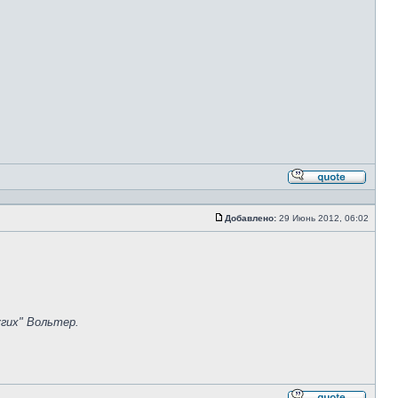
Ответи
с
цитато
Добавлено:
29 Июнь 2012, 06:02
Сообщение
гих" Вольтер.