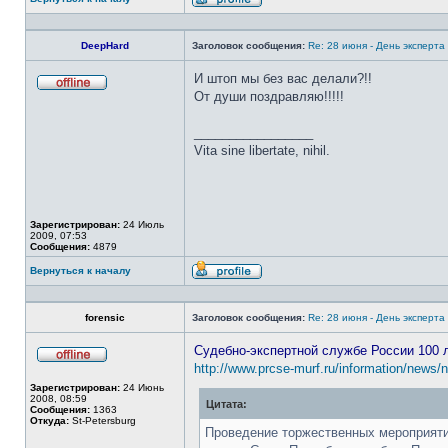
Профиль
DeepHard
Заголовок сообщения:
Re: 28 июня - День эксперт
И штоп мы без вас делали?!!
От души поздравляю!!!!!
Не
в
сети
_________________
Vita sine libertate, nihil.
Зарегистрирован:
24 Июль
2009, 07:53
Сообщения:
4879
Вернуться к началу
Профиль
forensic
Заголовок сообщения:
Re: 28 июня - День эксперт
Судебно-экспертной службе России 100 
http://www.prcse-murf.ru/information/news
Не
в
Зарегистрирован:
24 Июнь
сети
2008, 08:59
Цитата:
Сообщения:
1363
Откуда:
St-Petersburg
Проведение торжественных мероприяти