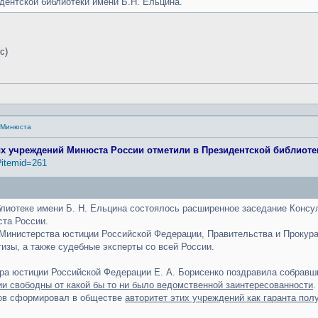
идентской библиотеки имени Б.Н. Ельцина.
с)
а Минюста
ых учреждений Минюста России отметили в Президентской библиоте
?itemid=261
блиотеке имени Б. Н. Ельцина состоялось расширенное заседание Консу
та России.
Министерства юстиции Российской Федерации, Правительства и Прокура
изы, а также судебные эксперты со всей России.
ра юстиции Российской Федерации Е. А. Борисенко поздравила собравш
и свободны от какой бы то ни было ведомственной заинтересованности
.
ов сформировал в обществе
авторитет этих учреждений как гаранта по