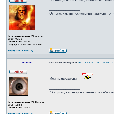
Не
в
_________________
сети
От того, как ты посмотришь, зависит то, 
Зарегистрирован:
24 Апрель
2010, 03:33
Сообщения:
1008
Откуда:
С дальних рубежей
Вернуться к началу
Профиль
Аспирин
Заголовок сообщения:
Re: 28 июня - День эксперт
Не
Мои поздравления !
в
сети
_________________
"Подумай, как трудно изменить себя с
Зарегистрирован:
24 Октябрь
2008, 16:56
Сообщения:
5043
Вернуться к началу