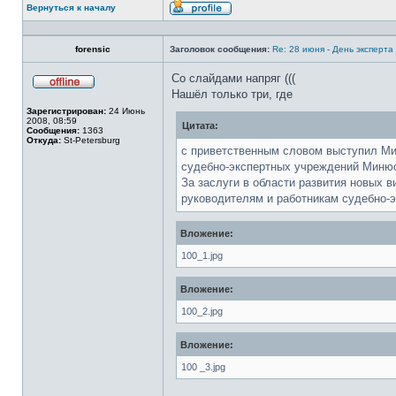
Вернуться к началу
Профиль
forensic
Заголовок сообщения:
Re: 28 июня - День эксперт
Со слайдами напряг (((
Нашёл только три, где
Не
в
Зарегистрирован:
24 Июнь
сети
2008, 08:59
Цитата:
Сообщения:
1363
Откуда:
St-Petersburg
с приветственным словом выступил Ми
судебно-экспертных учреждений Минюс
За заслуги в области развития новых 
руководителям и работникам судебно-
Вложение:
100_1.jpg
Вложение:
100_2.jpg
Вложение:
100 _3.jpg