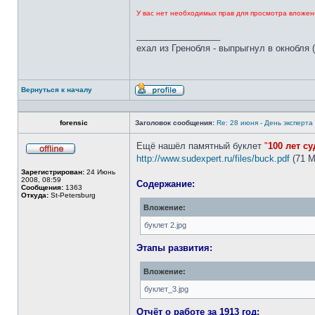
У вас нет необходимых прав для просмотра вложен
_________________
ехал из Гренобля - выпрыгнул в окнобля (
Вернуться к началу
Профиль
forensic
Заголовок сообщения:
Re: 28 июня - День эксперт
Ещё нашёл памятный буклет
"
100 лет с
http://www.sudexpert.ru/files/buck.pdf
(71 М
Не
в
Зарегистрирован:
24 Июнь
сети
2008, 08:59
Содержание:
Сообщения:
1363
Откуда:
St-Petersburg
Вложение:
буклет 2.jpg
Этапы развития:
Вложение:
буклет_3.jpg
Отчёт о работе за 1913 год: