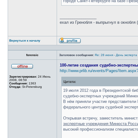
городе Санкт-Петербурге на базе През
_________________
ехал из Гренобля - выпрыгнул в окнобля (
Вернуться к началу
Профиль
forensic
Заголовок сообщения:
Re: 28 июня - День эксперт
100-летие создания судебно-экспертн
http://www.prlib.ru/events/Pages/Item.aspx
Не
в
Зарегистрирован:
24 Июнь
сети
2008, 08:59
Цитата:
Сообщения:
1363
Откуда:
St-Petersburg
19 июля 2012 года в Президентской би
судебно-экспертных учреждений Минюс
В нём приняли участие представители 
федерального центра судебной эксперт
Открывая встречу, заместитель минист
экспертные учреждения Минюста Росси
высокий профессионализм специалист