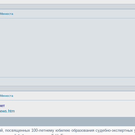
а Минюста
а Минюста
лет
/news.htm
й, посвященных 100-летнему юбилею образования судебно-экспертных у