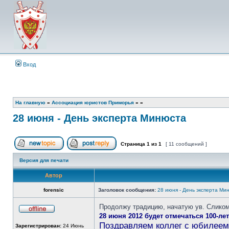
Вход
На главную
»
Ассоциация юристов Приморья
»
»
28 июня - День эксперта Минюста
Страница
1
из
1
[ 11 сообщений ]
Начать новую тему
Ответить на тему
Версия для печати
Автор
forensic
Заголовок сообщения:
28 июня - День эксперта Ми
Продолжу традицию, начатую ув. Сликом
28 июня 2012 будет отмечаться 100-ле
Не
в
Поздравляем коллег с юбилеем
Зарегистрирован:
24 Июнь
сети