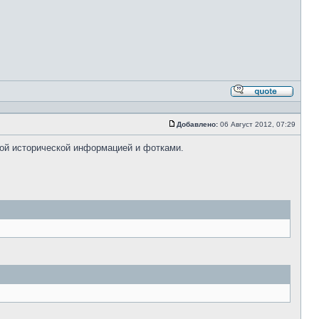
Ответи
с
цитато
Добавлено:
06 Август 2012, 07:29
Сообщение
ной исторической информацией и фотками.