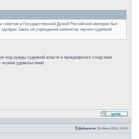
ым советом и Государственной Думой Российской империи был
ыл одобрен Закон об учреждении кабинетов научно-судебной
ую под нужды судебной власти и прокурорского следствия
- особое удовольствие!
Ответи
с
цитато
Добавлено:
29 Июнь 2012, 03:01
Сообщение