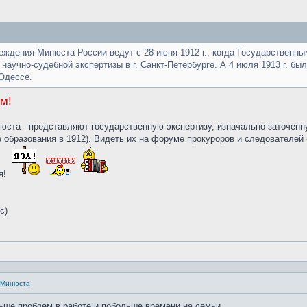
ждения Минюста России ведут с 28 июня 1912 г., когда Государственн
научно-судебной экспертизы в г. Санкт-Петербурге. А 4 июля 1913 г. б
 Одессе.
м!
юста - представляют государственную экспертизу, изначально заточенн
ё образования в 1912). Видеть их на форуме прокуроров и следователей 
я!
с)
а Минюста
ше проблем в работе и побольше времени на семьи.