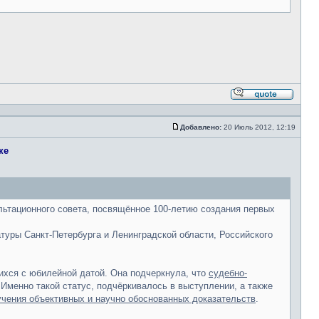
Ответи
с
цитато
Добавлено:
20 Июль 2012, 12:19
Сообщение
ке
льтационного совета, посвящённое 100-летию создания первых
туры Санкт-Петербурга и Ленинградской области, Российского
ихся с юбилейной датой. Она подчеркнула, что
судебно-
 Именно такой статус, подчёркивалось в выступлении, а также
лучения объективных и научно обоснованных доказательств
.