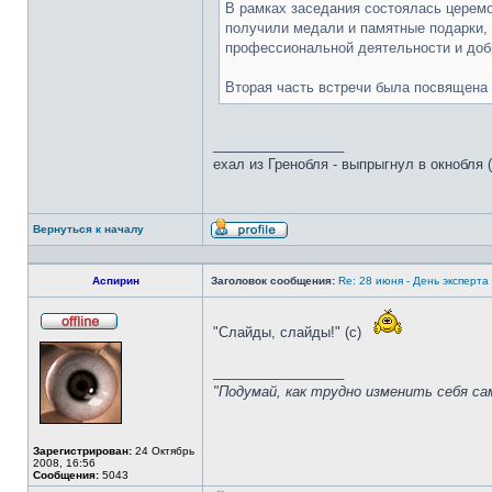
В рамках заседания состоялась церем
получили медали и памятные подарки, 
профессиональной деятельности и доб
Вторая часть встречи была посвящена
_________________
ехал из Гренобля - выпрыгнул в окнобля (
Вернуться к началу
Профиль
Аспирин
Заголовок сообщения:
Re: 28 июня - День эксперт
"Слайды, слайды!" (с)
Не
в
сети
_________________
"Подумай, как трудно изменить себя с
Зарегистрирован:
24 Октябрь
2008, 16:56
Сообщения:
5043