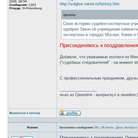
2008, 08:59
http://volglse.narod.ru/history.htm
Сообщения:
1363
Откуда:
St-Petersburg
Цитата:
Свою историю судебно-экспертные учре
одобрен Закон об учреждении кабинета 
экспертизы в городах Москве, Киеве и
Присоединяюсь к поздравления
Добавлю, что уважаемые коллеги из Мин
("судебных следователей" - на момент е
С профессиональным праздником, друзь
_________________
ехал из Гренобля - выпрыгнул в окнобля (
Вернуться к началу
Профиль
Kronos
Заголовок сообщения:
Re: 28 июня - День эксперт
Присоединяюсь к поздравлениям. Помень