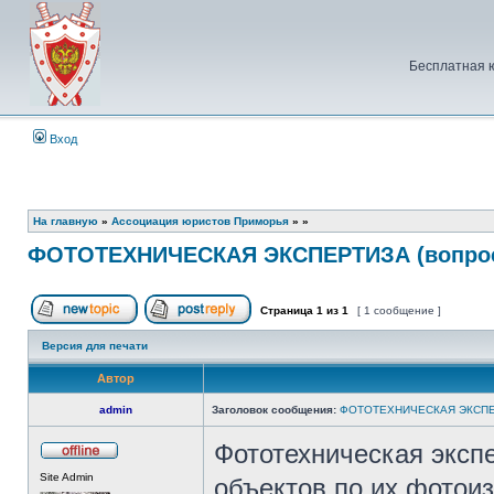
Бесплатная 
Вход
На главную
»
Ассоциация юристов Приморья
»
»
ФОТОТЕХНИЧЕСКАЯ ЭКСПЕРТИЗА (вопро
Страница
1
из
1
[ 1 сообщение ]
Начать новую тему
Ответить на тему
Версия для печати
Автор
admin
Заголовок сообщения:
ФОТОТЕХНИЧЕСКАЯ ЭКСПЕР
Фототехническая эксп
Не
Site Admin
в
объектов по их фотои
сети