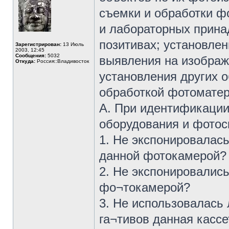
съемки и обработки ф
и лабораторных прина
позитивах; установлен
Зарегистрирован:
13 Июль
2003, 12:45
Сообщения:
5032
выявления на изображ
Откуда:
Россия::Владивосток
установления других 
обработкой фотоматер
А. При идентификации
оборудования и фотос
1. Не экспонировалась
данной фотокамерой?
2. Не экспонировалис
фо¬токамерой?
3. Не использовалась
га¬тивов данная кассе