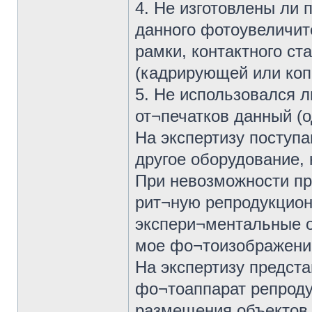
4. Не изготовлены ли
данного фотоувеличит
рамки, контактного ст
(кадрирующей или коп
5. Не использовался 
от¬печатков данный (о
На экспертизу поступ
другое оборудование, 
При невозможности пре
рит¬ную репродукцион
экспери¬ментальные о
мое фо¬тоизображени
На экспертизу предст
фо¬тоаппарат репроду
размещения объектов 