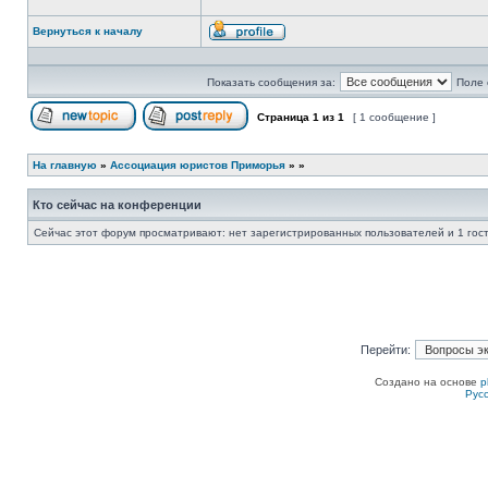
Вернуться к началу
Профиль
Показать сообщения за:
Поле 
Страница
1
из
1
[ 1 сообщение ]
Начать новую тему
Ответить на тему
На главную
»
Ассоциация юристов Приморья
»
»
Кто сейчас на конференции
Сейчас этот форум просматривают: нет зарегистрированных пользователей и 1 гос
Перейти:
Создано на основе
p
Рус