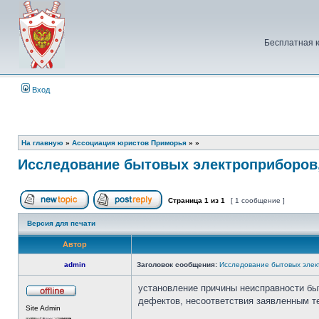
Бесплатная 
Вход
На главную
»
Ассоциация юристов Приморья
»
»
Исследование бытовых электроприборов,
Страница
1
из
1
[ 1 сообщение ]
Начать новую тему
Ответить на тему
Версия для печати
Автор
admin
Заголовок сообщения:
Исследование бытовых элект
установление причины неисправности быт
дефектов, несоответствия заявленным т
Не
Site Admin
в
сети