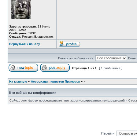
Зарегистрирован:
13 Июль
2003, 12:45
Сообщения:
5032
Откуда:
Россия::Владивосток
Вернуться к началу
Профиль
Показать сообщения за:
Поле 
Страница
1
из
1
[ 1 сообщение ]
Начать новую тему
Ответить на тему
На главную
»
Ассоциация юристов Приморья
»
»
Кто сейчас на конференции
Сейчас этот форум просматривают: нет зарегистрированных пользователей и 0 гос
Перейти: