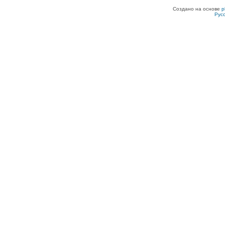
Создано на основе
p
Рус