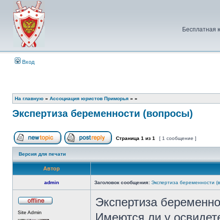
Бесплатная 
Вход
На главную
»
Ассоциация юристов Приморья
»
»
Экспертиза беременности (вопросы)
Страница
1
из
1
[ 1 сообщение ]
Начать новую тему
Ответить на тему
Версия для печати
Автор
admin
Заголовок сообщения:
Экспертиза беременности (
Экспертиза беременно
Не
Site Admin
в
Имеются ли у освидет
сети