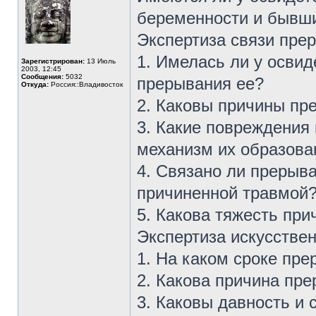
беременности и бывши
Экспертиза связи пре
1. Имелась ли у освид
Зарегистрирован:
13 Июль
2003, 12:45
Сообщения:
5032
прерывания ее?
Откуда:
Россия::Владивосток
2. Каковы причины пр
3. Какие повреждения
механизм их образова
4. Связано ли прерыв
причиненной травмой
5. Какова тяжесть пр
Экспертиза искусстве
1. На каком сроке пр
2. Какова причина пр
3. Каковы давность и