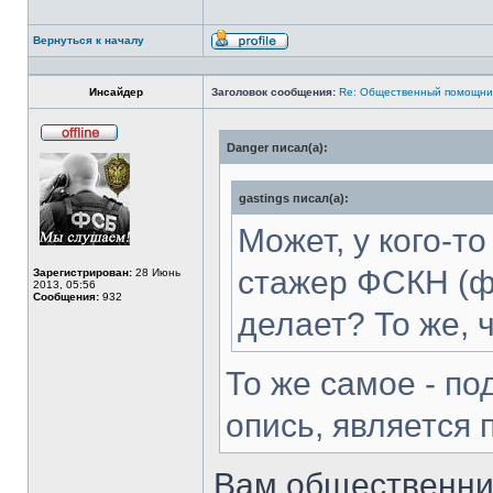
Вернуться к началу
Профиль
Инсайдер
Заголовок сообщения:
Re: Общественный помощни
Danger писал(а):
Не
в
сети
gastings писал(а):
Может, у кого-т
стажер ФСКН (фа
Зарегистрирован:
28 Июнь
2013, 05:56
Сообщения:
932
делает? То же,
То же самое - п
опись, является 
Вам общественник