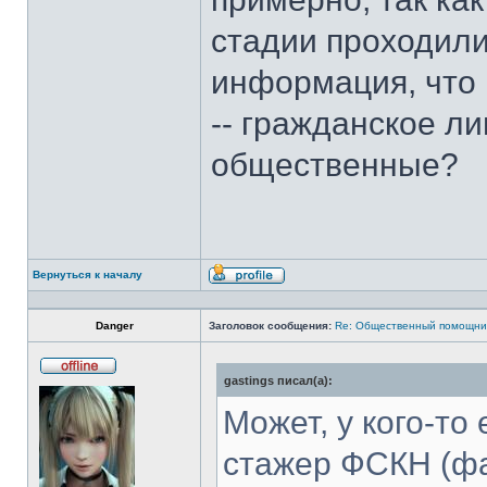
стадии проходили 
информация, что
-- гражданское ли
общественные?
Вернуться к началу
Профиль
Danger
Заголовок сообщения:
Re: Общественный помощни
gastings писал(а):
Не
в
сети
Может, у кого-то
стажер ФСКН (фа