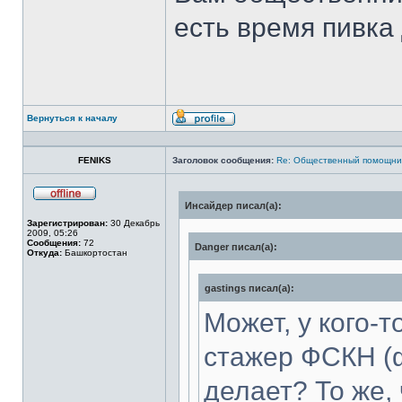
есть время пивка 
Вернуться к началу
Профиль
FENIKS
Заголовок сообщения:
Re: Общественный помощни
Инсайдер писал(а):
Не
в
Зарегистрирован:
30 Декабрь
сети
2009, 05:26
Сообщения:
72
Danger писал(а):
Откуда:
Башкортостан
gastings писал(а):
Может, у кого-
стажер ФСКН (ф
делает? То же,