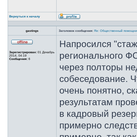
Вернуться к началу
Профиль
gastings
Заголовок сообщения:
Re: Общественный помощни
Напросился "стаж
Не
в
Зарегистрирован:
01 Декабрь
регионального ФС
сети
2014, 04:19
Сообщения:
6
через полторы не
собеседование. Ч
очень понятно, ск
результатам про
в кадровый резер
примерно следств
примерно, так ка