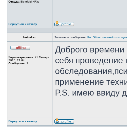
Откуда:
Bielefeld NRW
Вернуться к началу
Профиль
Heinaken
Заголовок сообщения:
Re: Общественный помощни
Доброго времени 
Не
в
Зарегистрирован:
22 Январь
себя проведение 
сети
2015, 21:04
Сообщения:
3
обследования,пси
применение техни
P.S. имею ввиду д
Вернуться к началу
Профиль