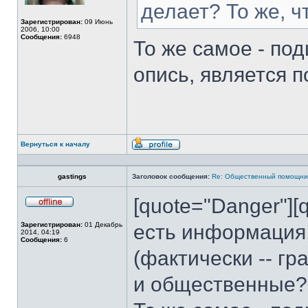
делает? То же, 
Зарегистрирован:
09 Июнь
2006, 10:00
Сообщения:
6948
То же самое - по
опись, является п
Вернуться к началу
Профиль
gastings
Заголовок сообщения:
Re: Общественный помощни
[quote="Danger"][q
Не
в
Зарегистрирован:
01 Декабрь
есть информация
сети
2014, 04:19
Сообщения:
6
(фактически -- гр
и общественные?[