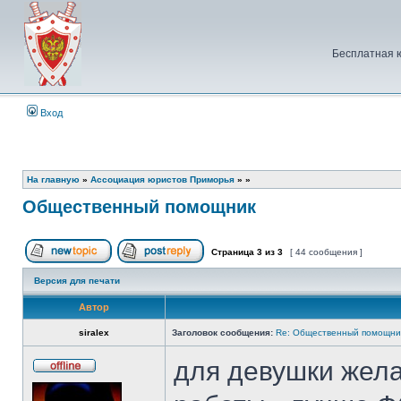
Бесплатная 
Вход
На главную
»
Ассоциация юристов Приморья
»
»
Общественный помощник
Страница
3
из
3
[ 44 сообщения ]
Начать новую тему
Ответить на тему
Версия для печати
Автор
siralex
Заголовок сообщения:
Re: Общественный помощни
для девушки жел
Не
в
сети