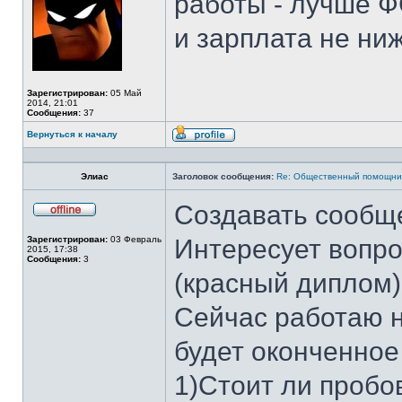
работы - лучше Ф
и зарплата не ни
Зарегистрирован:
05 Май
2014, 21:01
Сообщения:
37
Вернуться к началу
Профиль
Элиас
Заголовок сообщения:
Re: Общественный помощни
Создавать сообще
Не
в
Зарегистрирован:
03 Февраль
Интересует вопр
сети
2015, 17:38
Сообщения:
3
(красный диплом)
Сейчас работаю н
будет оконченно
1)Стоит ли проб