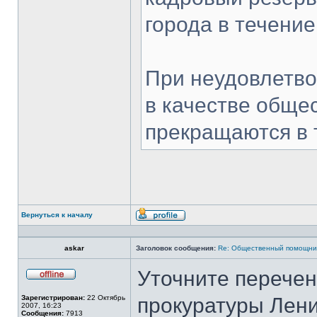
города в течение
При неудовлетво
в качестве обще
прекращаются в т
Вернуться к началу
Профиль
askar
Заголовок сообщения:
Re: Общественный помощни
Уточните перечен
Не
в
Зарегистрирован:
22 Октябрь
прокуратуры Лени
сети
2007, 16:23
Сообщения:
7913