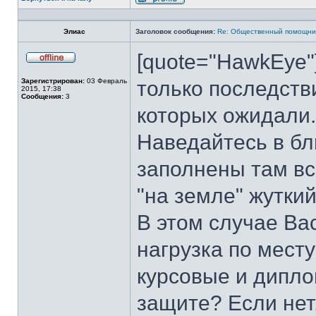
Профиль
Элиас
Заголовок сообщения:
Re: Общественный помощни
[quote="HawkEye"
Не
в
Зарегистрирован:
03 Февраль
только последстви
сети
2015, 17:38
Сообщения:
3
которых ожидали.
Наведайтесь в бл
заполнены там вс
"на земле" жуткий
В этом случае Ва
нагрузка по мест
курсовые и дипло
защите? Если нет,