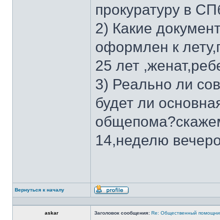
прокуратуру в СП
2) Какие докумен
оформлен к лету,
25 лет ,женат,реб
3) Реально ли со
будет ли основна
общепома?скажем
14,неделю вечер
Вернуться к началу
Профиль
askar
Заголовок сообщения:
Re: Общественный помощни