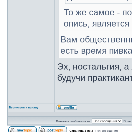
То же самое - п
опись, является
Вам общественни
есть время пивка
Эх, ностальгия, а
будучи практикан
Вернуться к началу
Профиль
Показать сообщения за:
Поле 
Страница
3
из
3
[ 44 сообщения ]