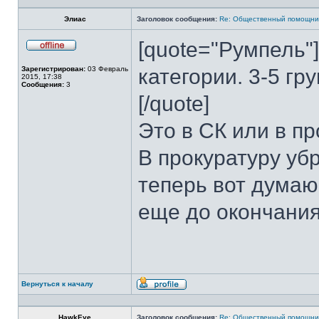
Элиас
Заголовок сообщения:
Re: Общественный помощни
[quote="Румпель"
Не
в
Зарегистрирован:
03 Февраль
категории. 3-5 гр
сети
2015, 17:38
Сообщения:
3
[/quote]
Это в СК или в п
В прокуратуру убр
теперь вот думаю
еще до окончани
Вернуться к началу
Профиль
HawkEye
Заголовок сообщения:
Re: Общественный помощни