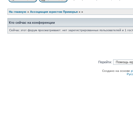
Начать новую тему
Ответить на тему
На главную
»
Ассоциация юристов Приморья
»
»
Кто сейчас на конференции
Сейчас этот форум просматривают: нет зарегистрированных пользователей и 1 гос
Перейти:
Создано на основе
p
Рус