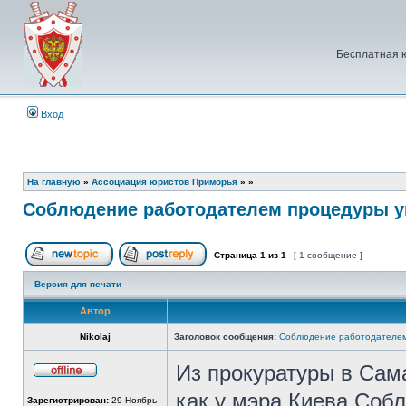
Бесплатная 
Вход
На главную
»
Ассоциация юристов Приморья
»
»
Соблюдение работодателем процедуры у
Страница
1
из
1
[ 1 сообщение ]
Начать новую тему
Ответить на тему
Версия для печати
Автор
Nikolaj
Заголовок сообщения:
Соблюдение работодателем
Из прокуратуры в Сам
Не
в
как у мэра Киева.Соб
Зарегистрирован:
29 Ноябрь
сети