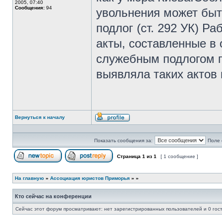
2005, 07:40
Сообщения:
94
увольнения может быт
подлог (ст. 292 УК) Ра
акты, составленные в
служебным подлогом п
выявляла таких актов и
Вернуться к началу
Профиль
Показать сообщения за:
Поле 
Страница
1
из
1
[ 1 сообщение ]
Начать новую тему
Ответить на тему
На главную
»
Ассоциация юристов Приморья
»
»
Кто сейчас на конференции
Сейчас этот форум просматривают: нет зарегистрированных пользователей и 0 гос