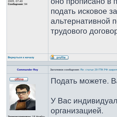
оно прописано в п
2005, 07:40
Сообщения:
94
подать исковое з
альтернативной п
трудового догово
Вернуться к началу
Профиль
Commander Roy
Заголовок сообщения:
Re: статье 29 ГПК РФ закре
Подать можете. В
Не
в
сети
У Вас индивидуал
организацией.
Зарегистрирован:
18 Ноябрь