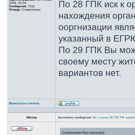
По 28 ГПК иск к о
2006, 05:26
Сообщения:
7211
Откуда:
Ставрополье
нахождения орга
ооргнизации явля
указанный в ЕГР
По 29 ГПК Вы мож
своему месту жите
вариантов нет.
Вернуться к началу
Профиль
Nikolaj
Заголовок сообщения:
Re: статье 29 ГПК РФ закре
Commander Roy писал(а):
Не