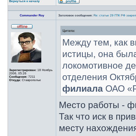
Вернуться к началу
Профиль
Commander Roy
Заголовок сообщения:
Re: статье 29 ГПК РФ закре
Цитата:
Не
в
сети
Между тем, как в
истицы, она была
локомотивное де
Зарегистрирован:
18 Ноябрь
2006, 05:26
отделения Октяб
Сообщения:
7211
Откуда:
Ставрополье
филиала
ОАО «
Место работы - ф
Так что иск в пр
месту нахождения