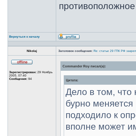
противоположное
Вернуться к началу
Профиль
Nikolaj
Заголовок сообщения:
Re: статье 29 ГПК РФ закре
Commander Roy писал(а):
Не
в
Зарегистрирован:
29 Ноябрь
сети
2005, 07:40
Сообщения:
94
Цитата:
Дело в том, что
бурно меняется 
подходило к оп
вполне может и