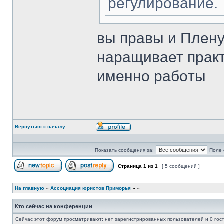
регулирование.
вы правы и Плену
наращивает практ
именно рабoты
Вернуться к началу
Профиль
Показать сообщения за:
Поле 
Страница
1
из
1
[ 5 сообщений ]
Начать новую тему
Ответить на тему
На главную
»
Ассоциация юристов Приморья
»
»
Кто сейчас на конференции
Сейчас этот форум просматривают: нет зарегистрированных пользователей и 0 гос