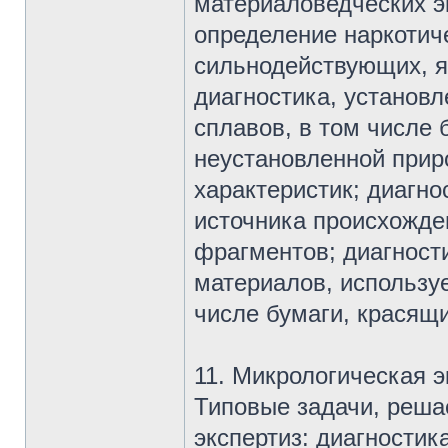
материаловедческих э
определение наркотиче
сильнодействующих, я
диагностика, установ
сплавов, в том числе 
неустановленной приро
характеристик; диагно
источника происхожден
фрагментов; диагност
материалов, использу
числе бумаги, красящи
11. Микрологическая э
Типовые задачи, реша
экспертиз: диагностик