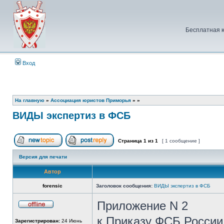
Бесплатная 
Вход
На главную
»
Ассоциация юристов Приморья
»
»
ВИДЫ экспертиз в ФСБ
Страница
1
из
1
[ 1 сообщение ]
Начать новую тему
Ответить на тему
Версия для печати
Автор
forensic
Заголовок сообщения:
ВИДЫ экспертиз в ФСБ
Приложение N 2
Не
в
к Приказу ФСБ России 
Зарегистрирован:
24 Июнь
сети