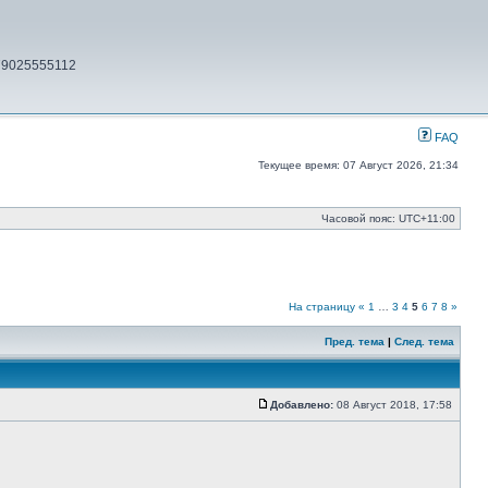
79025555112
FAQ
Текущее время: 07 Август 2026, 21:34
Часовой пояс:
UTC+11:00
На страницу
«
1
…
3
4
5
6
7
8
»
Пред. тема
|
След. тема
Добавлено:
08 Август 2018, 17:58
Сообщение