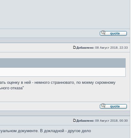
Ответи
с
цитато
Добавлено:
08 Август 2018, 22:33
Сообщение
ать оценку в ней - немного странновато, по моему скромному
ного отказа"
Ответи
с
цитато
Добавлено:
09 Август 2018, 00:30
Сообщение
суальном документе. В докладной - другое дело