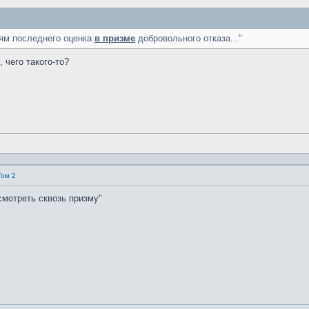
иям последнего оценка
в призме
добровольного отказа..."
 чего такого-то?
Том 2
смотреть сквозь призму"