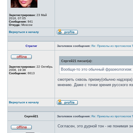
Зарегистрирован:
23 Май
2016, 07:05
Сообщения:
941
Откуда:
Moscow
Вернуться к началу
Профиль
Стратиг
Заголовок сообщения:
Re: Приколы из протоколов 
Сергей21 писал(а):
Не
в
Зарегистрирован:
22 Октябрь
сети
Вообще-то это обычный фразеологизм: 
2008, 19:38
Сообщения:
6613
смотреть сквозь призму(обычно надзора)
мнению. Даже с точки зрения русского я
Вернуться к началу
Профиль
Сергей21
Заголовок сообщения:
Re: Приколы из протоколов 
Согласен, это дурной тон - не понимая 
Не