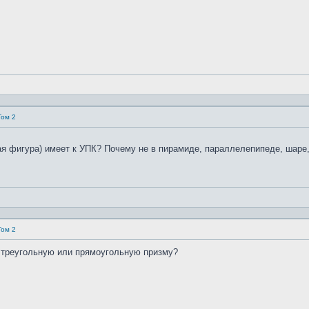
Том 2
ая фигура) имеет к УПК? Почему не в пирамиде, параллелепипеде, шаре
Том 2
з треугольную или прямоугольную призму?