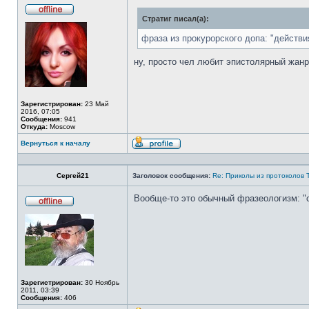
Стратиг писал(а):
Не
в
сети
фраза из прокурорского допа: "действ
ну, просто чел любит эпистолярный жанр,
Зарегистрирован:
23 Май
2016, 07:05
Сообщения:
941
Откуда:
Moscow
Вернуться к началу
Профиль
Сергей21
Заголовок сообщения:
Re: Приколы из протоколов 
Вообще-то это обычный фразеологизм: "
Не
в
сети
Зарегистрирован:
30 Ноябрь
2011, 03:39
Сообщения:
406