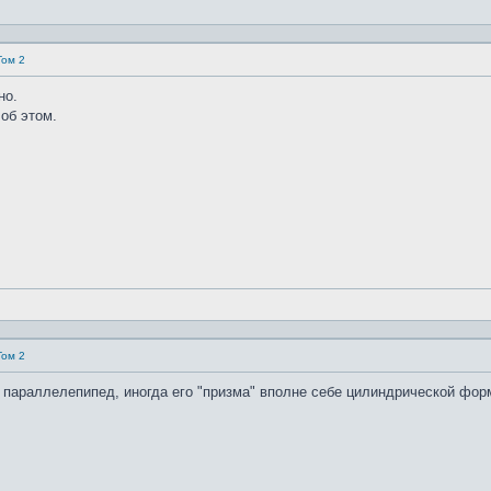
Том 2
но.
об этом.
Том 2
о параллелепипед, иногда его "призма" вполне себе цилиндрической фо