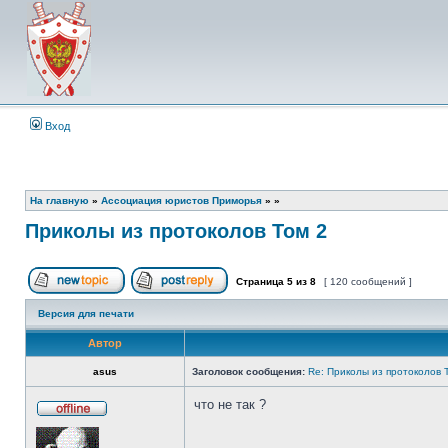
Вход
На главную
»
Ассоциация юристов Приморья
»
»
Приколы из протоколов Том 2
Страница
5
из
8
[ 120 сообщений ]
Начать новую тему
Ответить на тему
Версия для печати
Автор
asus
Заголовок сообщения:
Re: Приколы из протоколов 
что не так ?
Не
в
сети