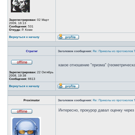
Зарегистрирован:
02 Март
2009, 16:13
Сообщения:
531
Откуда:
Р. Коми
Вернуться к началу
Профиль
Стратиг
Заголовок сообщения:
Re: Приколы из протоколов 
какое отношение "призма" (геометрическ
Не
в
Зарегистрирован:
22 Октябрь
сети
2008, 19:38
Сообщения:
6613
Вернуться к началу
Профиль
Proximator
Заголовок сообщения:
Re: Приколы из протоколов 
Интересно, прокурор давал оценку чере
Не
в
сети