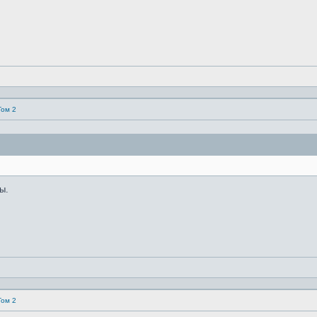
Том 2
ы.
Том 2