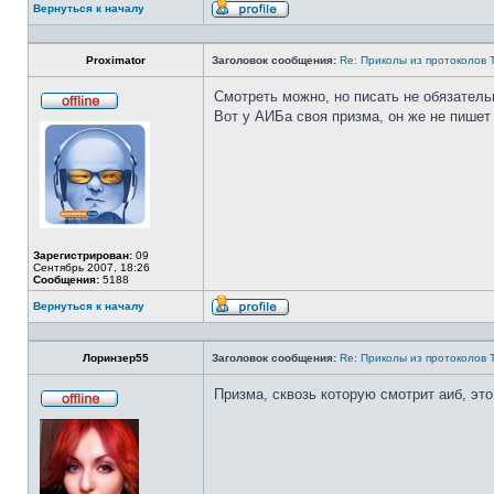
Вернуться к началу
Профиль
Proximator
Заголовок сообщения:
Re: Приколы из протоколов 
Смотреть можно, но писать не обязатель
Вот у АИБа своя призма, он же не пишет 
Не
в
сети
Зарегистрирован:
09
Сентябрь 2007, 18:26
Сообщения:
5188
Вернуться к началу
Профиль
Лоринзер55
Заголовок сообщения:
Re: Приколы из протоколов 
Призма, сквозь которую смотрит аиб, эт
Не
в
сети