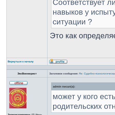
Соответствует л
навыков у испыт
ситуации ?
Это как определя
Вернуться к началу
Профиль
ЭксВоенюрист
Заголовок сообщения:
Re: Судебно-психологическа
admin писал(а):
Не
в
сети
может у кого ес
родительских от
Зарегистрирован:
05 Июнь