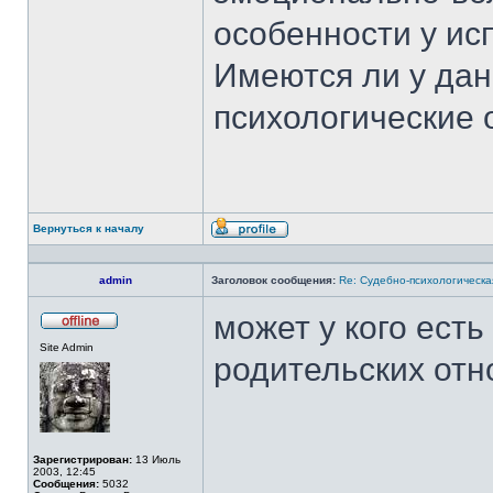
особенности у ис
Имеются ли у да
психологические 
Вернуться к началу
Профиль
admin
Заголовок сообщения:
Re: Судебно-психологическа
может у кого ест
Не
Site Admin
в
родительских от
сети
Зарегистрирован:
13 Июль
2003, 12:45
Сообщения:
5032