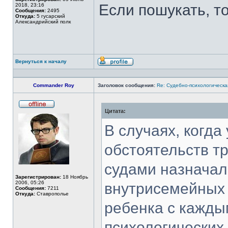
Если пошукать, то
2018, 23:16
Сообщения:
2495
Откуда:
5 гусарский
Александрийский полк
Вернуться к началу
Профиль
Commander Roy
Заголовок сообщения:
Re: Судебно-психологическа
Цитата:
Не
в
сети
В случаях, когда
обстоятельств т
судами назначал
Зарегистрирован:
18 Ноябрь
2006, 05:26
внутрисемейных
Сообщения:
7211
Откуда:
Ставрополье
ребенка с кажды
психологических