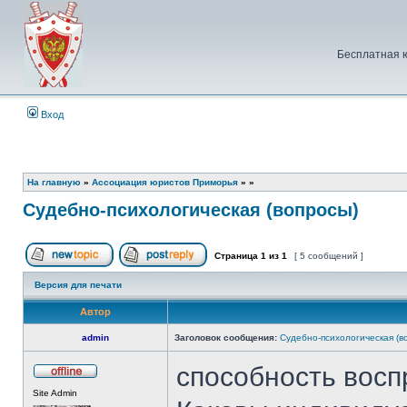
Бесплатная 
Вход
На главную
»
Ассоциация юристов Приморья
»
»
Судебно-психологическая (вопросы)
Страница
1
из
1
[ 5 сообщений ]
Начать новую тему
Ответить на тему
Версия для печати
Автор
admin
Заголовок сообщения:
Судебно-психологическая (в
способность восп
Не
Site Admin
в
сети