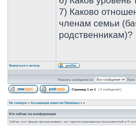
6) Каков уровень
7) Каково отноше
членам семьи (ба
родственникам)?
Вернуться к началу
Профиль
Показать сообщения за:
Поле 
Страница
1
из
1
[ 5 сообщений ]
Начать новую тему
Ответить на тему
На главную
»
Ассоциация юристов Приморья
»
»
Кто сейчас на конференции
Сейчас этот форум просматривают: нет зарегистрированных пользователей и 0 гос