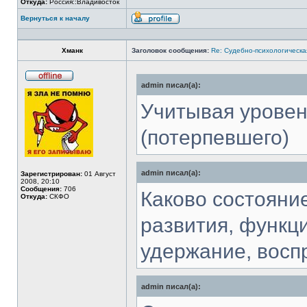
Откуда:
Россия::Владивосток
Вернуться к началу
Профиль
Хманк
Заголовок сообщения:
Re: Судебно-психологическа
admin писал(а):
Не
в
сети
Учитывая уровен
(потерпевшего)
admin писал(а):
Зарегистрирован:
01 Август
2008, 20:10
Сообщения:
706
Каково состояни
Откуда:
СКФО
развития, функц
удержание, восп
admin писал(а):