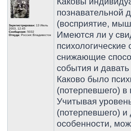
Каковы индивиду
познавательной д
(восприятие, мыш
Зарегистрирован:
13 Июль
2003, 12:45
Имеются ли у сви
Сообщения:
5032
Откуда:
Россия::Владивосток
психологические 
снижающие спосо
события и давать
Каково было псих
(потерпевшего) в
Учитывая уровень
(потерпевшего) и
особенности, мож