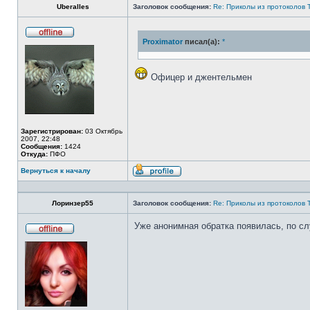
Uberalles
Заголовок сообщения:
Re: Приколы из протоколов 
Proximator
писал(а):
*
Не
в
сети
Офицер и джентельмен
Зарегистрирован:
03 Октябрь
2007, 22:48
Сообщения:
1424
Откуда:
ПФО
Вернуться к началу
Профиль
Лоринзер55
Заголовок сообщения:
Re: Приколы из протоколов 
Уже анонимная обратка появилась, по с
Не
в
сети