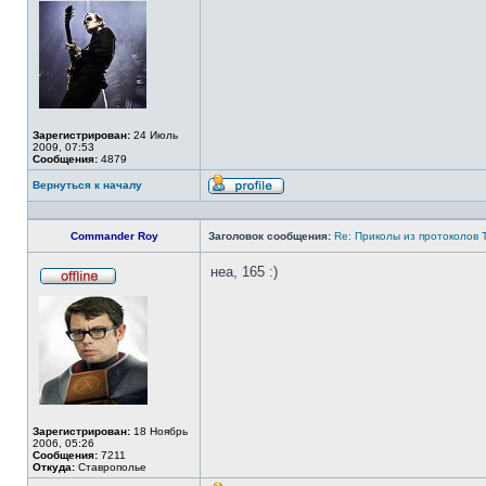
в
сети
Зарегистрирован:
24 Июль
2009, 07:53
Сообщения:
4879
Вернуться к началу
Профиль
Commander Roy
Заголовок сообщения:
Re: Приколы из протоколов 
неа, 165 :)
Не
в
сети
Зарегистрирован:
18 Ноябрь
2006, 05:26
Сообщения:
7211
Откуда:
Ставрополье