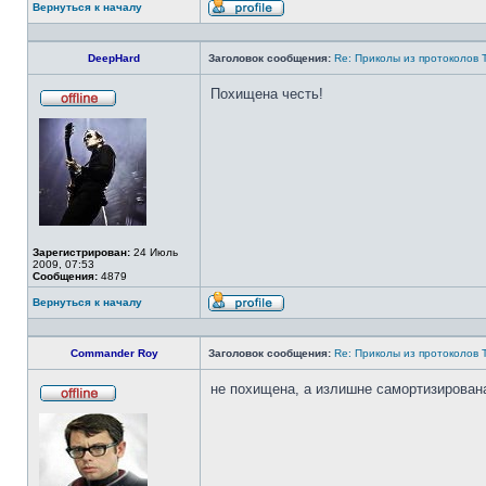
Вернуться к началу
Профиль
DeepHard
Заголовок сообщения:
Re: Приколы из протоколов 
Похищена честь!
Не
в
сети
Зарегистрирован:
24 Июль
2009, 07:53
Сообщения:
4879
Вернуться к началу
Профиль
Commander Roy
Заголовок сообщения:
Re: Приколы из протоколов 
не похищена, а излишне самортизирована
Не
в
сети