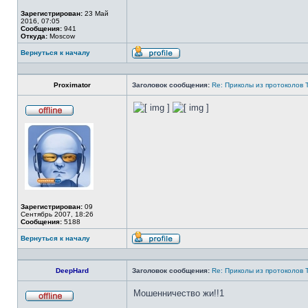
Зарегистрирован:
23 Май
2016, 07:05
Сообщения:
941
Откуда:
Moscow
Вернуться к началу
Профиль
Proximator
Заголовок сообщения:
Re: Приколы из протоколов 
Не
в
сети
Зарегистрирован:
09
Сентябрь 2007, 18:26
Сообщения:
5188
Вернуться к началу
Профиль
DeepHard
Заголовок сообщения:
Re: Приколы из протоколов 
Мошенничество жи!!1
Не