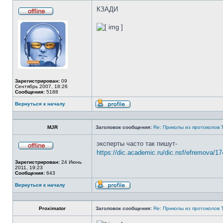
КЗАДИ
Не
в
сети
Зарегистрирован:
09
Сентябрь 2007, 18:26
Сообщения:
5188
Вернуться к началу
Профиль
MJR
Заголовок сообщения:
Re: Приколы из протоколов 
эксперты часто так пишут-
https://dic.academic.ru/dic.nsf/efremova/1
Не
в
Зарегистрирован:
24 Июнь
сети
2011, 19:23
Сообщения:
643
Вернуться к началу
Профиль
Proximator
Заголовок сообщения:
Re: Приколы из протоколов 