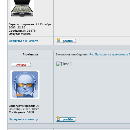
Зарегистрирован:
21 Октябрь
2005, 22:39
Сообщения:
31878
Откуда:
Москва
Вернуться к началу
Профиль
Proximator
Заголовок сообщения:
Re: Приколы из протоколов 
Не
в
сети
Зарегистрирован:
09
Сентябрь 2007, 18:26
Сообщения:
5188
Вернуться к началу
Профиль