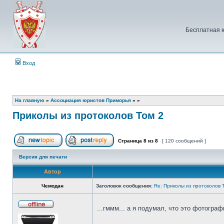
Бесплатная 
Вход
На главную
»
Ассоциация юристов Приморья
»
»
Приколы из протоколов Том 2
Страница
8
из
8
[ 120 сообщений ]
Начать новую тему
Ответить на тему
Версия для печати
Автор
Чемодан
Заголовок сообщения:
Re: Приколы из протоколов 
...гммм... а я подумал, что это фотогра
Не
в
сети