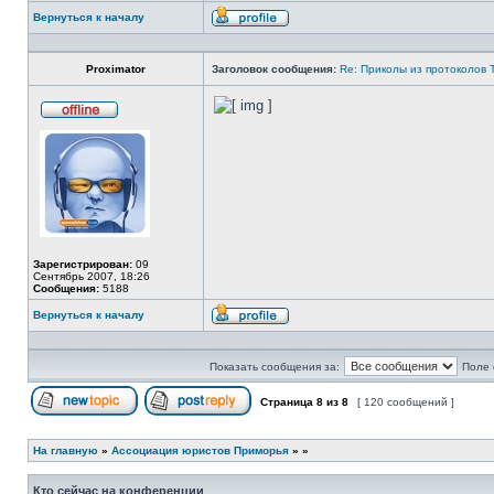
Вернуться к началу
Профиль
Proximator
Заголовок сообщения:
Re: Приколы из протоколов 
Не
в
сети
Зарегистрирован:
09
Сентябрь 2007, 18:26
Сообщения:
5188
Вернуться к началу
Профиль
Показать сообщения за:
Поле 
Страница
8
из
8
[ 120 сообщений ]
Начать новую тему
Ответить на тему
На главную
»
Ассоциация юристов Приморья
»
»
Кто сейчас на конференции