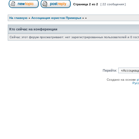
Страница
2
из
2
[ 22 сообщения ]
Начать новую тему
Ответить на тему
На главную
»
Ассоциация юристов Приморья
»
»
Кто сейчас на конференции
Сейчас этот форум просматривают: нет зарегистрированных пользователей и 0 гос
Перейти:
Создано на основе
p
Рус