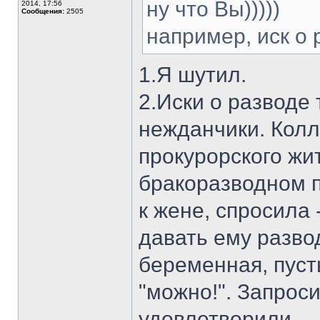
ну что Вы)))))
2014, 17:56
Сообщения:
2505
например, иск о 
1.Я шутил.
2.Иски о разводе
нежданчики. Колл
прокурорского жит
бракоразводном п
к жене, спросила -
давать ему разво
беременная, пуст
"можно!". Запрос
удовлетворили.