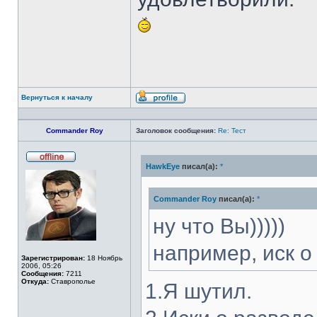
Вернуться к началу
Профиль
Commander Roy
Заголовок сообщения:
Re: Тест
HawkEye
писал(а):
*
Не
в
сети
Commander Roy
писал(а):
*
ну что Вы)))))
например, иск о 
Зарегистрирован:
18 Ноябрь
2006, 05:26
Сообщения:
7211
Откуда:
Ставрополье
1.Я шутил.