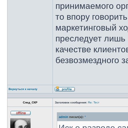
принимаемого орг
то впору говорит
маркетинговый хо
преследует лишь 
качестве клиентов
безвозмездного 
Вернуться к началу
Профиль
След_СКР
Заголовок сообщения:
Re: Тест
admin
писал(а):
*
Не
в
сети
Иск о разводе са