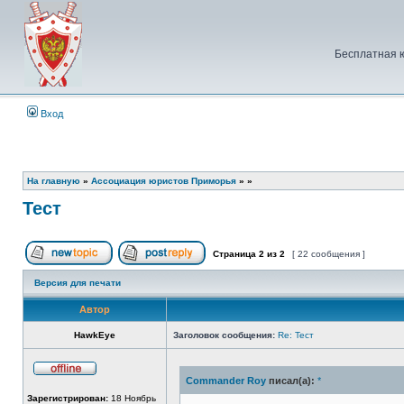
Бесплатная 
Вход
На главную
»
Ассоциация юристов Приморья
»
»
Тест
Страница
2
из
2
[ 22 сообщения ]
Начать новую тему
Ответить на тему
Версия для печати
Автор
HawkEye
Заголовок сообщения:
Re: Тест
Commander Roy
писал(а):
*
Не
в
Зарегистрирован:
18 Ноябрь
сети