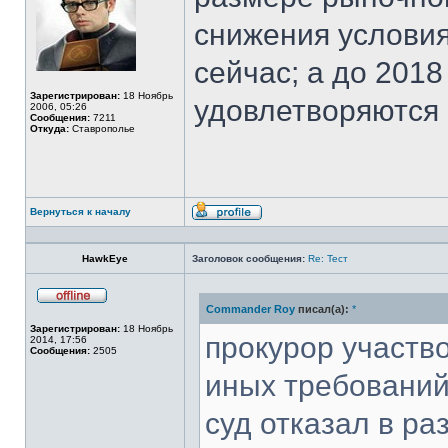
снижения условия
сейчас; а до 2018 
Зарегистрирован:
18 Ноябрь
удовлетворяются в
2006, 05:26
Сообщения:
7211
Откуда:
Ставрополье
Вернуться к началу
Профиль
HawkEye
Заголовок сообщения:
Re: Тест
Commander Roy
писал(а):
*
Не
в
Зарегистрирован:
18 Ноябрь
сети
прокурор участв
2014, 17:56
Сообщения:
2505
иных требований
суд отказал в р