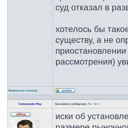
суд отказал в ра
хотелось бы тако
существу, а не о
приостановлении 
рассмотрения) уви
Вернуться к началу
Профиль
Commander Roy
Заголовок сообщения:
Re: Тест
иски об установл
Не
в
размере рыночной
сети