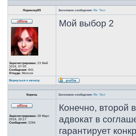
Профиль
Лоринзер55
Заголовок сообщения:
Re: Тест
Мой выбор 2
Не
в
сети
Зарегистрирован:
23 Май
2016, 07:05
Сообщения:
941
Откуда:
Moscow
Вернуться к началу
Профиль
Корень
Заголовок сообщения:
Re: Тест
Конечно, второй 
Не
в
Зарегистрирован:
28 Март
адвокат в соглаше
сети
2016, 20:17
Сообщения:
2294
гарантирует конкр