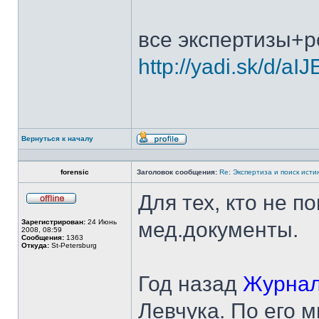
все экспертизы+
http://yadi.sk/d/aI
Вернуться к началу
Профиль
forensic
Заголовок сообщения:
Re: Экспертиза и поиск исти
Для тех, кто не п
Не
в
Зарегистрирован:
24 Июнь
мед.документы.
сети
2008, 08:59
Сообщения:
1363
Откуда:
St-Petersburg
Год назад
Журнал
Левчука. По его м