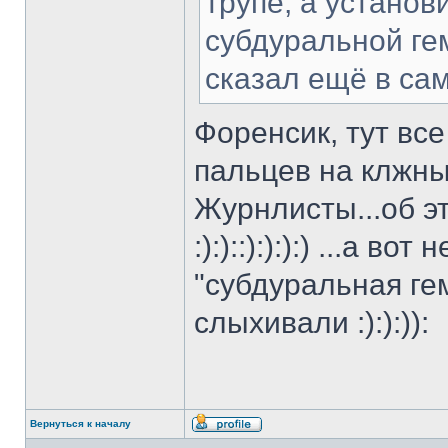
трупе, а устано
субдуральной ге
сказал ещё в сам
Форенсик, тут все
пальцев на клжны
Журнлисты...об э
:):)::):):):) ...а 
"субдуральная ге
слыхивали :):):)):
Вернуться к началу
Профиль