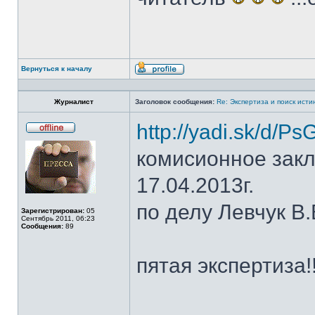
Вернуться к началу
Профиль
Журналист
Заголовок сообщения:
Re: Экспертиза и поиск исти
http://yadi.sk/d/
Не
в
комисионное зак
сети
17.04.2013г.
по делу Левчук В.
Зарегистрирован:
05
Сентябрь 2011, 06:23
Сообщения:
89
пятая экспертиза!