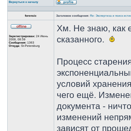
Вернуться к началу
Профиль
forensic
Заголовок сообщения:
Re: Экспертиза и поиск исти
Хм. Не знаю, как
Не
в
Зарегистрирован:
24 Июнь
сказанного.
сети
2008, 08:59
Сообщения:
1363
Откуда:
St-Petersburg
Процесс старения
экспоненциальный
условий хранения
чего ещё. Измене
документа - ничт
изменений непрям
зависят от проше