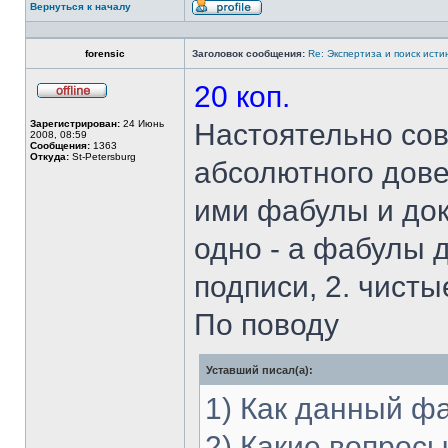
Вернуться к началу
Профиль
forensic
Заголовок сообщения:
Re: Экспертиза и поиск исти
20 коп.
Не
в
Зарегистрирован:
24 Июнь
Настоятельно сов
сети
2008, 08:59
Сообщения:
1363
Откуда:
St-Petersburg
абсолютного дов
ими фабулы и док
одно - а фабулы 
подписи, 2. чист
По поводу
Уставший писал(а):
1) Как данный ф
2) Какие вопросы