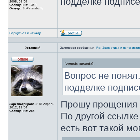
подделке подпис
2008, 08:59
Сообщения:
1363
Откуда:
St-Petersburg
Вернуться к началу
Профиль
Уставший
Заголовок сообщения:
Re: Экспертиза и поиск исти
forensic писал(а):
Не
в
сети
Вопрос не понял.
подделке подпис
Прошу прощения 
Зарегистрирован:
18 Апрель
2012, 12:54
Сообщения:
265
По другой ссылке
есть вот такой м