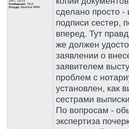
копии документов
2007, 16:23
Сообщения:
7913
Откуда:
Bielefeld NRW
сделано просто -
подписи сестер, 
вперед. Тут прав
же должен удосто
заявлении о внес
заявителем высту
проблем с нотари
установлен, как в
сестрами выписк
По вопросам - об
экспертиза почерк