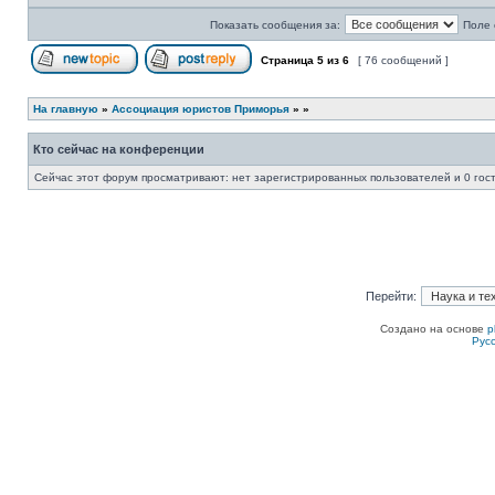
Показать сообщения за:
Поле 
Страница
5
из
6
[ 76 сообщений ]
Начать новую тему
Ответить на тему
На главную
»
Ассоциация юристов Приморья
»
»
Кто сейчас на конференции
Сейчас этот форум просматривают: нет зарегистрированных пользователей и 0 гос
Перейти:
Создано на основе
p
Рус