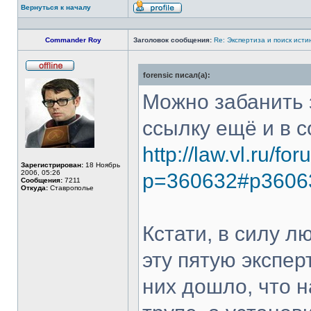
Вернуться к началу
Профиль
Commander Roy
Заголовок сообщения:
Re: Экспертиза и поиск исти
forensic писал(а):
Не
в
сети
Можно забанить 
ссылку ещё и в с
http://law.vl.ru/f
Зарегистрирован:
18 Ноябрь
2006, 05:26
p=360632#p3606
Сообщения:
7211
Откуда:
Ставрополье
Кстати, в силу л
эту пятую экспер
них дошло, что н