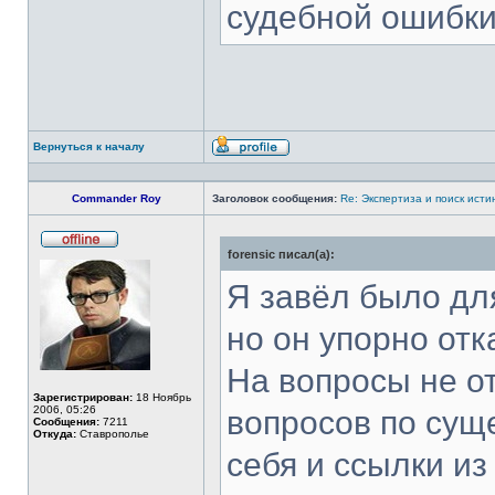
судебной ошибк
Вернуться к началу
Профиль
Commander Roy
Заголовок сообщения:
Re: Экспертиза и поиск исти
forensic писал(а):
Не
в
сети
Я завёл было д
но он упорно от
На вопросы не от
Зарегистрирован:
18 Ноябрь
2006, 05:26
вопросов по суще
Сообщения:
7211
Откуда:
Ставрополье
себя и ссылки из 