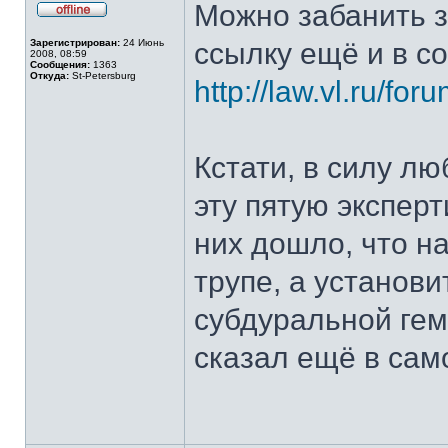
Можно забанить з
Не
в
Зарегистрирован:
24 Июнь
ссылку ещё и в со
сети
2008, 08:59
Сообщения:
1363
Откуда:
St-Petersburg
http://law.vl.ru/
Кстати, в силу л
эту пятую эксперт
них дошло, что н
трупе, а установ
субдуральной гем
сказал ещё в само