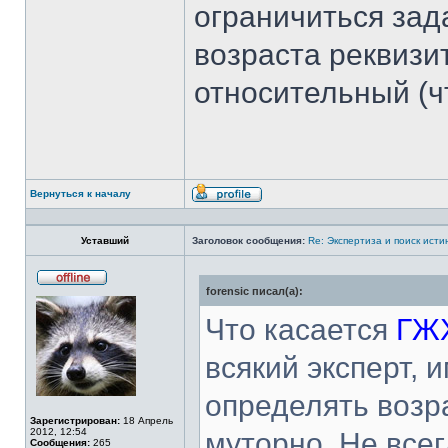
ограничиться зад
возраста реквизи
относительный (ч
Вернуться к началу
Профиль
Уставший
Заголовок сообщения:
Re: Экспертиза и поиск исти
forensic писал(а):
Не
в
сети
Что касается
ГЖ
всякий эксперт,
определять возр
Зарегистрирован:
18 Апрель
2012, 12:54
муторно. Не все
Сообщения:
265