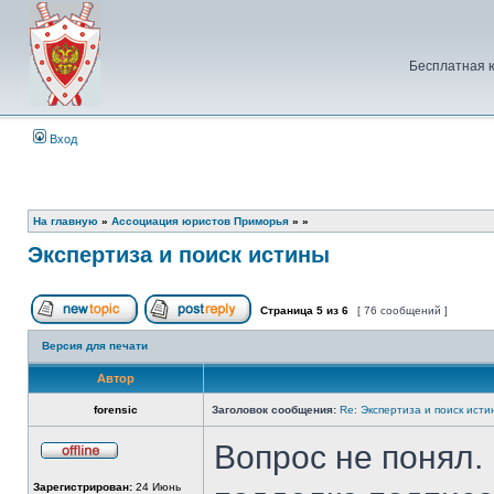
Бесплатная 
Вход
На главную
»
Ассоциация юристов Приморья
»
»
Экспертиза и поиск истины
Страница
5
из
6
[ 76 сообщений ]
Начать новую тему
Ответить на тему
Версия для печати
Автор
forensic
Заголовок сообщения:
Re: Экспертиза и поиск исти
Вопрос не понял. 
Не
в
Зарегистрирован:
24 Июнь
сети