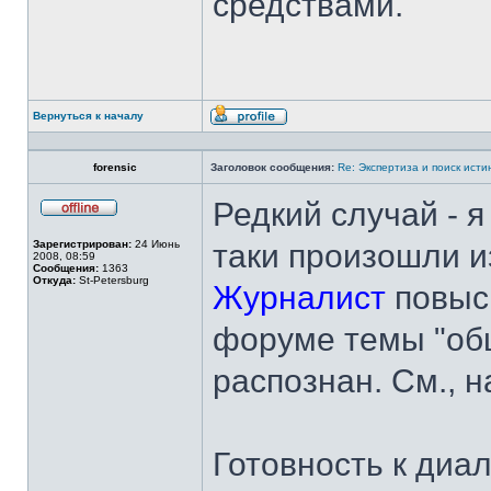
средствами.
Вернуться к началу
Профиль
forensic
Заголовок сообщения:
Re: Экспертиза и поиск исти
Редкий случай - я
Не
в
Зарегистрирован:
24 Июнь
таки произошли и
сети
2008, 08:59
Сообщения:
1363
Откуда:
St-Petersburg
Журналист
повыси
форуме темы "общ
распознан. См., 
Готовность к диа