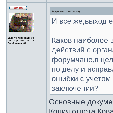
Журналист писал(а):
Не
в
сети
И все же,выход е
Каков наиболее 
Зарегистрирован:
05
Сентябрь 2011, 06:23
Сообщения:
89
действий с орга
форумчане,в цел
по делу и испра
ошибки с учетом
заключений?
Основные докуме
Копия ответа Ков