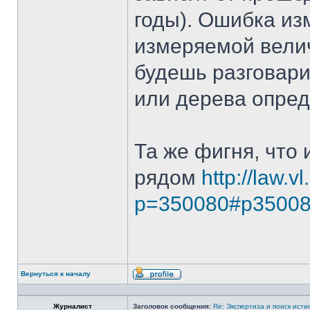
годы). Ошибка и
измеряемой велич
будешь разговари
или дерева опред
Та же фигня, что
рядом
http://law.v
p=350080#p3500
Вернуться к началу
Профиль
Журналист
Заголовок сообщения:
Re: Экспертиза и поиск исти