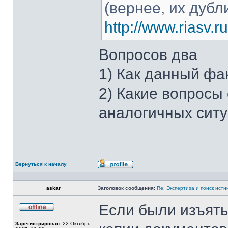
(вернее, их дубл
http://www.riasv.ru
Вопросов два
1) Как данный фа
2) Какие вопросы
аналогичных сит
Вернуться к началу
Профиль
askar
Заголовок сообщения:
Re: Экспертиза и поиск исти
Если были изъят
Не
в
Зарегистрирован:
22 Октябрь
сети