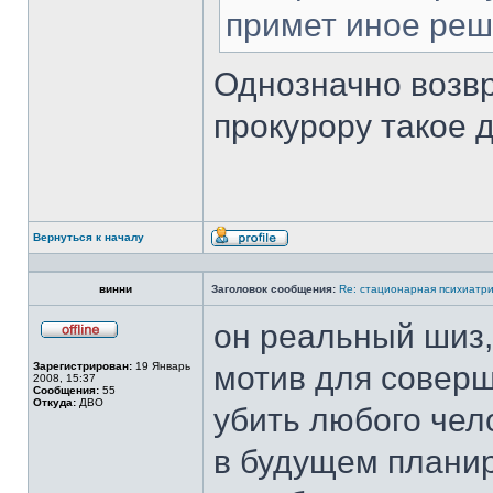
примет иное ре
Однозначно возвр
прокурору такое 
Вернуться к началу
Профиль
винни
Заголовок сообщения:
Re: стационарная психиатри
он реальный шиз,
Не
в
Зарегистрирован:
19 Январь
мотив для соверш
сети
2008, 15:37
Сообщения:
55
Откуда:
ДВО
убить любого чело
в будущем планир