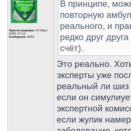
В принципе, мож
повторную амбул
реального, и пра
Зарегистрирован:
03 Март
2009, 07:12
редко друг друга
Сообщения:
4653
счёт).
Это реально. Хоть
эксперты уже пос
реальный ли шиз 
если он симулиуе
экспертной комисс
если жулик наме
заболевание, кот