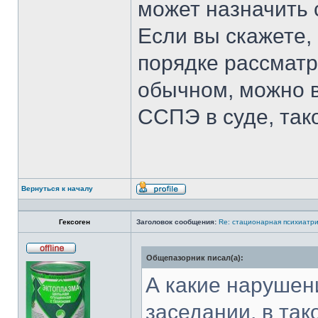
может назначить с
Если вы скажете,
порядке рассматр
обычном, можно в
ССПЭ в суде, так
Вернуться к началу
Профиль
Гексоген
Заголовок сообщения:
Re: стационарная психиатри
Общепазорник писал(а):
Не
в
сети
А какие нарушен
заседании, в та