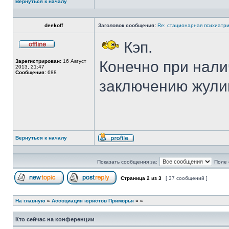
Вернуться к началу
deekoff
Заголовок сообщения:
Re: стационарная психиатри
Кэп.
Не
в
Зарегистрирован:
16 Август
Конечно при нали
сети
2013, 21:47
Сообщения:
688
заключению жули
Вернуться к началу
Профиль
Показать сообщения за:
Поле 
Страница
2
из
3
[ 37 сообщений ]
Начать новую тему
Ответить на тему
На главную
»
Ассоциация юристов Приморья
»
»
Кто сейчас на конференции