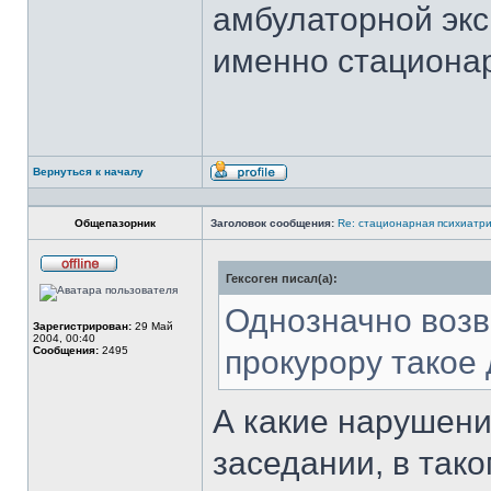
амбулаторной эк
именно стациона
Вернуться к началу
Профиль
Общепазорник
Заголовок сообщения:
Re: стационарная психиатри
Гексоген писал(а):
Не
в
сети
Однозначно возвр
Зарегистрирован:
29 Май
2004, 00:40
Сообщения:
2495
прокурору такое 
А какие нарушени
заседании, в так