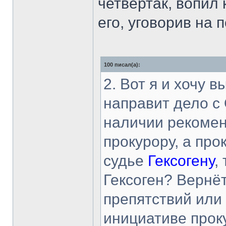
четвертак, вопил 
его, уговорив на
100 писал(а):
2. Вот я и хочу 
направит дело с
наличии рекомен
прокурору, а про
судье
Гексогену
,
Гексоген? Вернё
препятствий или 
инициативе прок