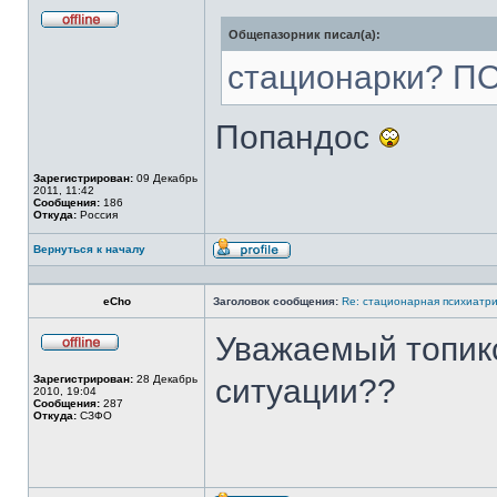
Общепазорник писал(а):
Не
в
сети
стационарки? ПО
Попандос
Зарегистрирован:
09 Декабрь
2011, 11:42
Сообщения:
186
Откуда:
Россия
Вернуться к началу
Профиль
eCho
Заголовок сообщения:
Re: стационарная психиатри
Уважаемый топикс
Не
в
Зарегистрирован:
28 Декабрь
ситуации??
сети
2010, 19:04
Сообщения:
287
Откуда:
СЗФО