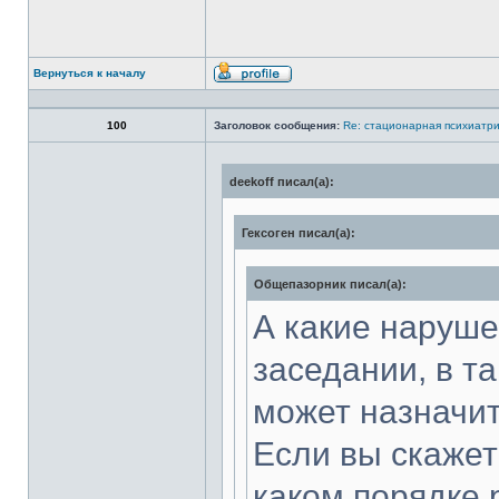
Вернуться к началу
Профиль
100
Заголовок сообщения:
Re: стационарная психиатри
deekoff писал(а):
Гексоген писал(а):
Общепазорник писал(а):
А какие наруше
заседании, в т
может назначит
Если вы скажет
каком порядке 