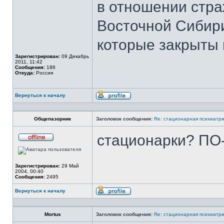
в отношении стра
сети
Восточной Сибири 
которые закрыты 
Зарегистрирован:
09 Декабрь
2011, 11:42
Сообщения:
186
Откуда:
Россия
Вернуться к началу
Профиль
Общепазорник
Заголовок сообщения:
Re: стационарная психиатри
стационарки? ПО-
Не
в
сети
Зарегистрирован:
29 Май
2004, 00:40
Сообщения:
2495
Вернуться к началу
Профиль
Mortus
Заголовок сообщения:
Re: стационарная психиатри