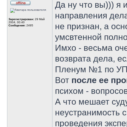
Да ну что вы))) я 
Не
в
направления дела
сети
Зарегистрирован:
29 Май
2004, 00:40
не признан, а осн
Сообщения:
2495
умсвтенной полно
Имхо - весьма оч
возврата дела, ес
Пленум №1 по УПК
Вот
после ее про
психом - вопросов
А что мешает суду
неустранимость с
проведения эксп