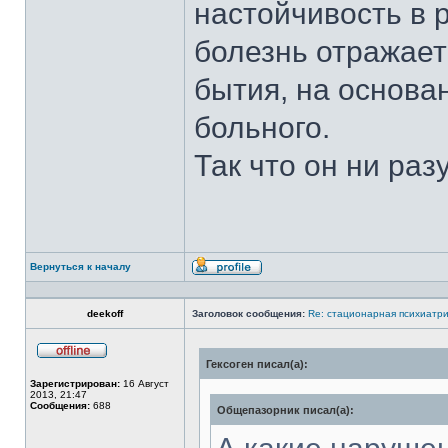
настойчивость в 
болезнь отражает
бытия, на основа
больного.
Так что он ни раз
Вернуться к началу
Профиль
deekoff
Заголовок сообщения:
Re: стационарная психиатри
Гексоген писал(а):
Не
в
Зарегистрирован:
16 Август
сети
2013, 21:47
Сообщения:
688
Общепазорник писал(а):