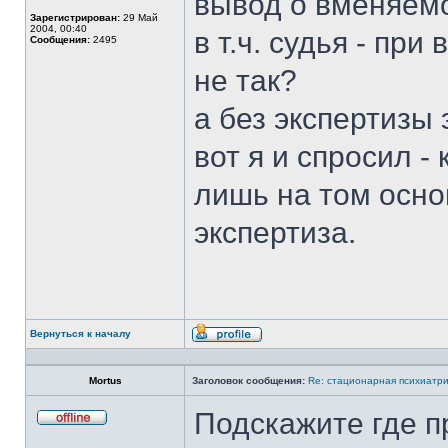
вывод о вменяем
Зарегистрирован:
29 Май
2004, 00:40
в т.ч. судья - при
Сообщения:
2495
не так?
а без экспертизы 
вот я и спросил -
лишь на том осно
экспертиза.
Вернуться к началу
Профиль
Mortus
Заголовок сообщения:
Re: стационарная психиатри
Подскажите где п
Не
в