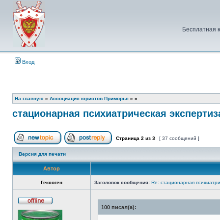
Бесплатная 
Вход
На главную
»
Ассоциация юристов Приморья
»
»
стационарная психиатрическая экспертиз
Страница
2
из
3
[ 37 сообщений ]
Начать новую тему
Ответить на тему
Версия для печати
Автор
Гексоген
Заголовок сообщения:
Re: стационарная психиатри
100 писал(а):
Не
в
сети