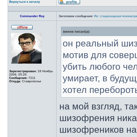
Вернуться к началу
Профиль
Commander Roy
Заголовок сообщения:
Re: стационарная психиатри
винни писал(а):
Не
в
сети
он реальный шиз,
мотив для совер
убить любого чел
Зарегистрирован:
18 Ноябрь
2006, 05:26
умирает, в буду
Сообщения:
7211
Откуда:
Ставрополье
хотел перебороть
на мой взгляд, т
шизофрения никак
шизофреников нао