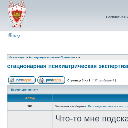
Бесплатная 
Вход
На главную
»
Ассоциация юристов Приморья
»
»
стационарная психиатрическая экспертиз
Страница
3
из
3
[ 37 сообщений ]
Начать новую тему
Ответить на тему
Версия для печати
Автор
100
Заголовок сообщения:
Re: стационарная психиатри
Что-то мне подск