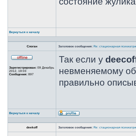
состояние жулика
Вернуться к началу
Слоган
Заголовок сообщения:
Re: стационарная психиатри
Так если у
deecof
Не
в
Зарегистрирован:
09 Декабрь
невменяемому обв
сети
2012, 19:03
Сообщения:
897
правильно описыв
Вернуться к началу
Профиль
deekoff
Заголовок сообщения:
Re: стационарная психиатри