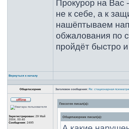
Прокурор на Вас -
не к себе, а к за
нашёптываем нап
обжалования по с
пройдёт быстро и
Вернуться к началу
Общепазорник
Заголовок сообщения:
Re: стационарная психиатри
Гексоген писал(а):
Не
в
сети
Зарегистрирован:
29 Май
Общепазорник писал(а):
2004, 00:40
Сообщения:
2495
А какие наруше