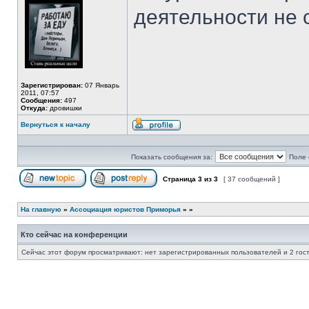
в
деятельности не
сети
Зарегистрирован:
07 Январь
2011, 07:57
Сообщения:
497
Откуда:
дровишки
Вернуться к началу
Профиль
Показать сообщения за:
Поле 
Страница
3
из
3
[ 37 сообщений ]
Начать новую тему
Ответить на тему
На главную
»
Ассоциация юристов Приморья
»
»
Кто сейчас на конференции
Сейчас этот форум просматривают: нет зарегистрированных пользователей и 2 гос