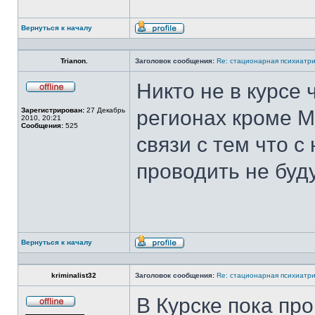
Вернуться к началу
Профиль
Trianon.
Заголовок сообщения:
Re: стационарная психиатри
Никто не в курсе
Не
в
Зарегистрирован:
27 Декабрь
регионах кроме М
сети
2010, 20:21
Сообщения:
525
связи с тем что с
проводить не буд
Вернуться к началу
Профиль
kriminalist32
Заголовок сообщения:
Re: стационарная психиатри
В Курске пока пр
Не