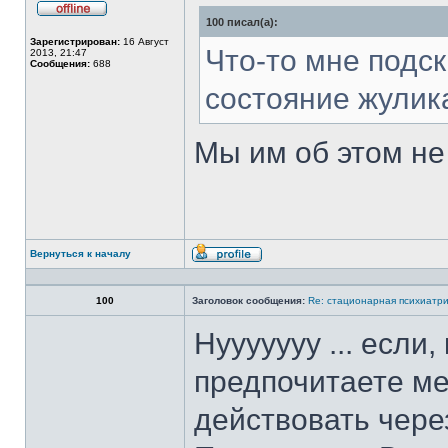
100 писал(а):
Не
в
Зарегистрирован:
16 Август
сети
Что-то мне подск
2013, 21:47
Сообщения:
688
состояние жулика
Мы им об этом не
Вернуться к началу
Профиль
100
Заголовок сообщения:
Re: стационарная психиатри
Нууууууу ... если
предпочитаете ме
действовать через