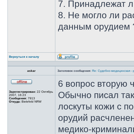
7. Принадлежат л
8. Не могло ли р
данным орудием 
Вернуться к началу
Профиль
askar
Заголовок сообщения:
Re: Судебно-медицинская - 
6 вопрос вторую 
Не
в
Зарегистрирован:
22 Октябрь
Обычно писал так
сети
2007, 16:23
Сообщения:
7913
Откуда:
Bielefeld NRW
лоскуты кожи с п
орудий расчленен
медико-криминали