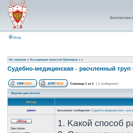
Бесплатная 
Вход
На главную
»
Ассоциация юристов Приморья
»
»
Судебно-медицинская - расчленный труп 
Страница
1
из
1
[ 2 сообщения ]
Начать новую тему
Ответить на тему
Версия для печати
Автор
admin
Заголовок сообщения:
Судебно-медицинская - расч
1. Kакой способ 
Не
Site Admin
в
сети