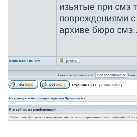
изьятые при смэ 
повреждениями с 
архиве бюро смэ....
Вернуться к началу
Профиль
Показать сообщения за:
Поле 
Страница
1
из
1
[ 2 сообщения ]
Начать новую тему
Ответить на тему
На главную
»
Ассоциация юристов Приморья
»
»
Кто сейчас на конференции
Сейчас этот форум просматривают: нет зарегистрированных пользователей и 0 гос