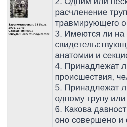
2. Одним или нес
расчленение труп
травмирующего о
Зарегистрирован:
13 Июль
2003, 12:45
3. Имеются ли на
Сообщения:
5032
Откуда:
Россия::Владивосток
свидетельствующи
анатомии и секци
4. Принадлежат л
происшествия, че
5. Принадлежат л
одному трупу или
6. Какова давнос
оно совершено и 