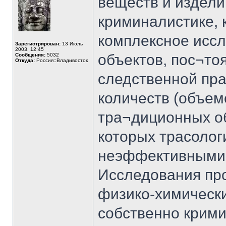
веществ и издели
криминалистике, 
комплексное исс
Зарегистрирован:
13 Июль
2003, 12:45
объектов, пос¬то
Сообщения:
5032
Откуда:
Россия::Владивосток
следственной пра
количеств (объем
тра¬диционных об
которых трасолог
неэффективными
Исследования пр
физико-химически
собственно крими