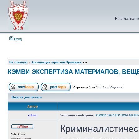
Бесплатная 
Вход
На главную
»
Ассоциация юристов Приморья
»
»
КЭМВИ ЭКСПЕРТИЗА МАТЕРИАЛОВ, ВЕЩЕ
Страница
1
из
1
[ 2 сообщения ]
Начать новую тему
Ответить на тему
Версия для печати
Автор
admin
Заголовок сообщения:
КЭМВИ ЭКСПЕРТИЗА МАТЕР
Криминалистическ
Не
Site Admin
в
сети