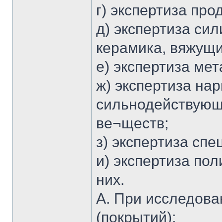
г) экспертиза про
д) экспертиза си
керамика, вяжущи
е) экспертиза мет
ж) экспертиза нар
сильнодействующ
ве¬ществ;
з) экспертиза сп
и) экспертиза по
них.
А. При исследова
(покрытий):