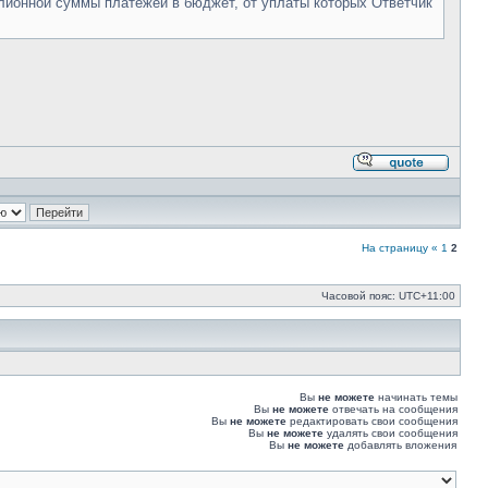
иллионной суммы платежей в бюджет, от уплаты которых Ответчик
Ответи
с
цитато
На страницу
«
1
2
Часовой пояс:
UTC+11:00
Вы
не можете
начинать темы
Вы
не можете
отвечать на сообщения
Вы
не можете
редактировать свои сообщения
Вы
не можете
удалять свои сообщения
Вы
не можете
добавлять вложения