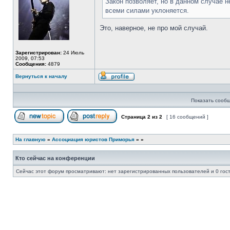
Закон позволяет, но в данном случае 
всеми силами уклоняется.
Это, наверное, не про мой случай.
Зарегистрирован:
24 Июль
2009, 07:53
Сообщения:
4879
Вернуться к началу
Профиль
Показать сообщ
Страница
2
из
2
[ 16 сообщений ]
Начать новую тему
Ответить на тему
На главную
»
Ассоциация юристов Приморья
»
»
Кто сейчас на конференции
Сейчас этот форум просматривают: нет зарегистрированных пользователей и 0 гос