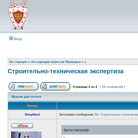
Вход
На главную
»
Ассоциация юристов Приморья
»
»
Строительно-техническая экспертиза
Страница
2
из
2
[ 16 сообщений ]
Начать новую тему
Ответить на тему
Версия для печати
Автор
DeepHard
Заголовок сообщения:
Re: Строительно-техническа
Зигги писал(а):
Не
в
сети