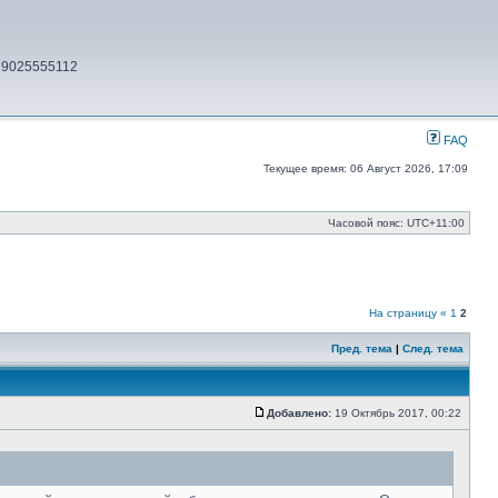
79025555112
FAQ
Текущее время: 06 Август 2026, 17:09
Часовой пояс:
UTC+11:00
На страницу
«
1
2
Пред. тема
|
След. тема
Добавлено:
19 Октябрь 2017, 00:22
Сообщение