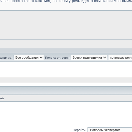
нельзя просто так отказаться, поскольку речь идёт о взыскании многом
ения за:
Поле сортировки
тей
Перейти: