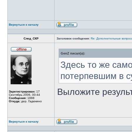
Вернуться к началу
Профиль
След_СКР
Заголовок сообщения:
Re: Дополнительные вопросы
GenZ писал(а):
Не
в
сети
Здесь то же сам
потерпевшим в су
Выложите результ
Зарегистрирован:
17
Сентябрь 2006, 00:44
Сообщения:
1888
Откуда:
дер. Гадюкино
Вернуться к началу
Профиль