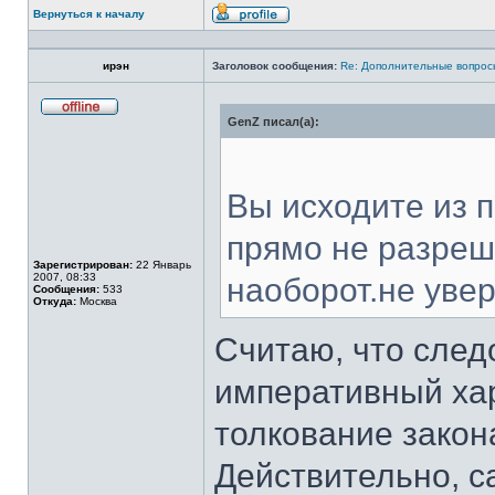
Вернуться к началу
Профиль
ирэн
Заголовок сообщения:
Re: Дополнительные вопросы
GenZ писал(а):
Не
в
сети
Вы исходите из 
прямо не разреш
Зарегистрирован:
22 Январь
2007, 08:33
наоборот.не уве
Сообщения:
533
Откуда:
Москва
Считаю, что след
императивный хар
толкование закон
Действительно, с