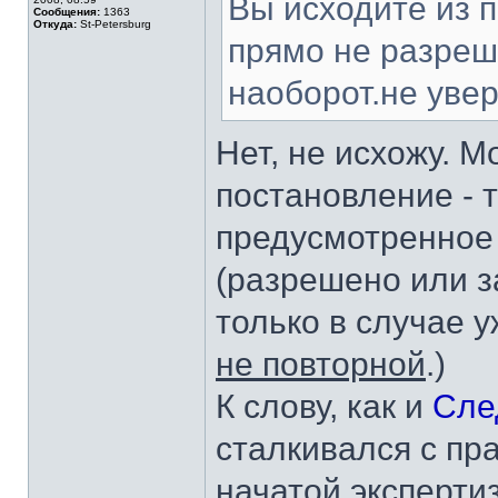
Вы исходите из 
Сообщения:
1363
Откуда:
St-Petersburg
прямо не разреш
наоборот.не уве
Нет, не исхожу. М
постановление - 
предусмотренное 
(разрешено или з
только в случае 
не повторной
.)
К слову, как и
Сле
сталкивался с пра
начатой эксперти