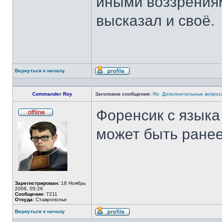
иными воззрениям
высказал и своё.
Вернуться к началу
Профиль
Commander Roy
Заголовок сообщения:
Re: Дополнительные вопросы
Форенсик с языка 
Не
в
может быть ранее
сети
Зарегистрирован:
18 Ноябрь
2006, 05:26
Сообщения:
7211
Откуда:
Ставрополье
Вернуться к началу
Профиль