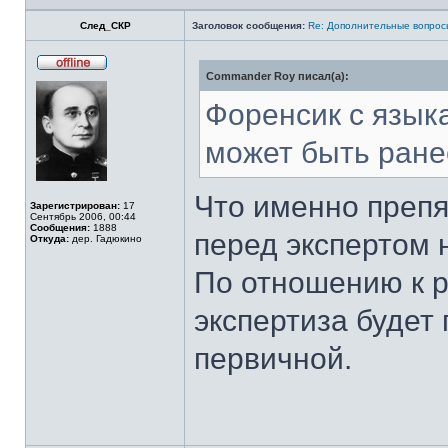
След_СКР
Заголовок сообщения:
Re: Дополнительные вопросы
Commander Roy писал(а):
Не
в
сети
Форенсик с языка
может быть ране
Что именно препя
Зарегистрирован:
17
Сентябрь 2006, 00:44
Сообщения:
1888
перед экспертом
Откуда:
дер. Гадюкино
По отношению к 
экспертиза будет
первичной.