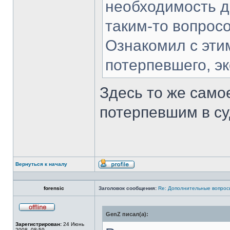
необходимость д
таким-то вопрос
Ознакомил с эти
потерпевшего, эк
Здесь то же само
потерпевшим в суд
Вернуться к началу
Профиль
forensic
Заголовок сообщения:
Re: Дополнительные вопросы
GenZ писал(а):
Не
в
Зарегистрирован:
24 Июнь
сети
2008, 08:59