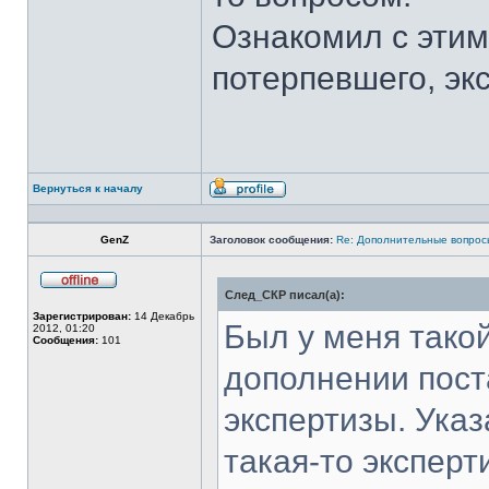
Ознакомил с этим
потерпевшего, экс
Вернуться к началу
Профиль
GenZ
Заголовок сообщения:
Re: Дополнительные вопросы
След_СКР писал(а):
Не
в
Зарегистрирован:
14 Декабрь
сети
Был у меня тако
2012, 01:20
Сообщения:
101
дополнении пост
экспертизы. Указ
такая-то эксперт