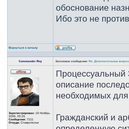
обоснование назн
Ибо это не против
Вернуться к началу
Профиль
Commander Roy
Заголовок сообщения:
Re: Дополнительные вопросы
Процессуальный За
Не
в
описание последо
сети
необходимых для 
Зарегистрирован:
18 Ноябрь
Гражданский и а
2006, 05:26
Сообщения:
7211
Откуда:
Ставрополье
определенную сит