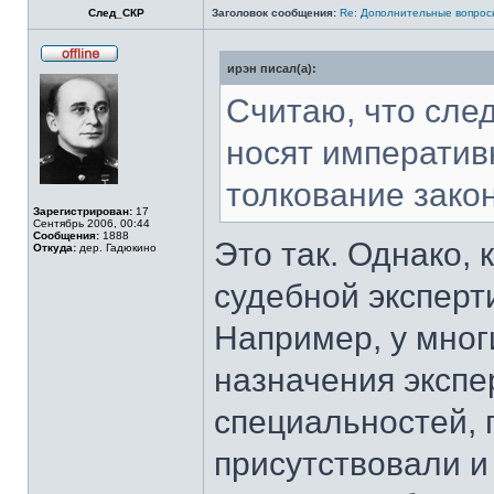
След_СКР
Заголовок сообщения:
Re: Дополнительные вопросы
ирэн писал(а):
Не
в
сети
Считаю, что сле
носят императив
толкование зако
Зарегистрирован:
17
Сентябрь 2006, 00:44
Сообщения:
1888
Это так. Однако,
Откуда:
дер. Гадюкино
судебной эксперт
Например, у мног
назначения экспе
специальностей, п
присутствовали и