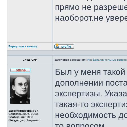
прямо не разреше
наоборот.не увер
Вернуться к началу
Профиль
След_СКР
Заголовок сообщения:
Re: Дополнительные вопросы
Был у меня такой
Не
в
дополнении пост
сети
экспертизы. Указа
такая-то эксперти
Зарегистрирован:
17
необходимость до
Сентябрь 2006, 00:44
Сообщения:
1888
Откуда:
дер. Гадюкино
то вопросом.