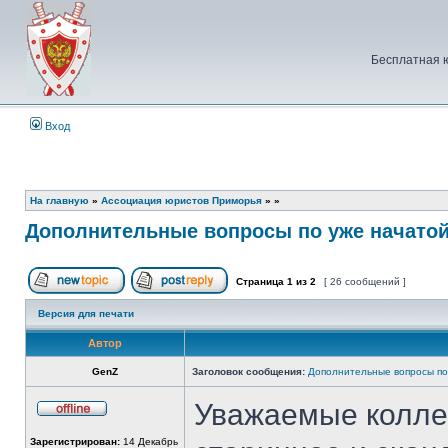
Бесплатная 
Вход
На главную
»
Ассоциация юристов Приморья
»
»
Дополнительные вопросы по уже начатой
Страница
1
из
2
[ 26 сообщений ]
Начать новую тему
Ответить на тему
Версия для печати
Автор
GenZ
Заголовок сообщения:
Дополнительные вопросы по
Уважаемые колле
Не
в
Зарегистрирован:
14 Декабрь
сети