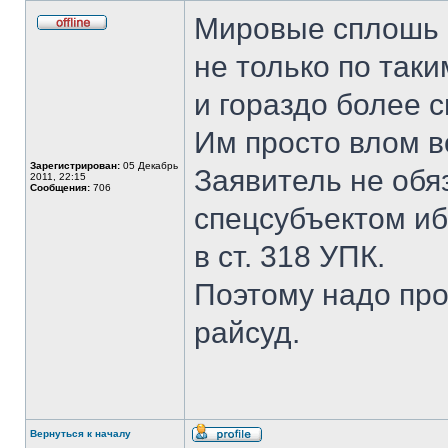
Мировые сплошь 
Не
в
не только по так
сети
и гораздо более 
Им просто влом в
Зарегистрирован:
05 Декабрь
Заявитель не обя
2011, 22:15
Сообщения:
706
спецсубъектом иб
в ст. 318 УПК.
Поэтому надо про
райсуд.
Вернуться к началу