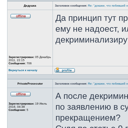
Дедушка
Заголовок сообщения:
Re: "докажи, что побивший н
Да принцип тут п
Не
в
ему не надоест, 
сети
декриминализир
Зарегистрирован:
05 Декабрь
2011, 22:15
Сообщения:
706
Вернуться к началу
Профиль
PrivateProsecutor
Заголовок сообщения:
Re: "докажи, что побивший н
А после декрими
Не
в
Зарегистрирован:
19 Июль
по заявлению в с
сети
2016, 04:38
Сообщения:
5
прекращением?