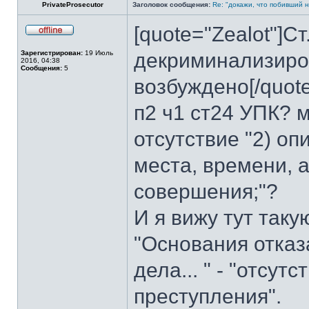
PrivateProsecutor
Заголовок сообщения:
Re: "докажи, что побивший н
[quote="Zealot"]С
Не
в
Зарегистрирован:
19 Июль
декриминализиров
сети
2016, 04:38
Сообщения:
5
возбуждено[/quote
п2 ч1 ст24 УПК? 
отсутствие "2) о
места, времени, а
совершения;"?
И я вижу тут таку
"Основания отказа
дела... " - "отсут
преступления".