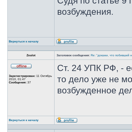
Судя по статье 9 
возбуждения.
Вернуться к началу
Профиль
Zealot
Заголовок сообщения:
Re: "докажи, что побивший н
Ст. 24 УПК РФ, -
Не
в
Зарегистрирован:
11 Октябрь
то дело уже не м
сети
2010, 01:47
Сообщения:
37
возбужденное де
Вернуться к началу
Профиль