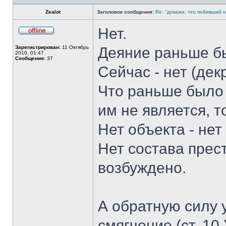
Zealot
Заголовок сообщения:
Re: "докажи, что побивший н
Нет.
Не
в
Зарегистрирован:
11 Октябрь
Деяние раньше б
сети
2010, 01:47
Сообщения:
37
Сейчас - нет (де
Что раньше было 
им не является, т
Нет объекта - нет
Нет состава прес
возбуждено.
А обратную силу 
смягчение (ст. 10