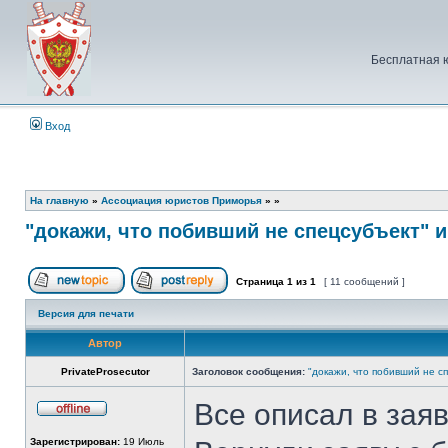
Бесплатная 
Вход
На главную
»
Ассоциация юристов Приморья
»
»
"докажи, что побивший не спецсубъект" и
Страница
1
из
1
[ 11 сообщений ]
Начать новую тему
Ответить на тему
Версия для печати
Автор
PrivateProsecutor
Заголовок сообщения:
"докажи, что побивший не сп
Все описал в заяв
Не
в
Зарегистрирован:
19 Июль
сети