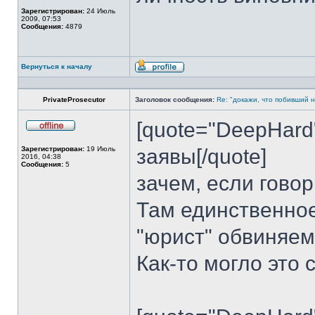
Зарегистрирован:
24 Июль
2009, 07:53
Сообщения:
4879
Вернуться к началу
Профиль
PrivateProsecutor
Заголовок сообщения:
Re: "докажи, что побивший н
[quote="DeepHard
Не
в
Зарегистрирован:
19 Июль
заявы[/quote]
сети
2016, 04:38
Сообщения:
5
зачем, если говор
Там единственное
"юрист" обвиняем
Как-то могло это 