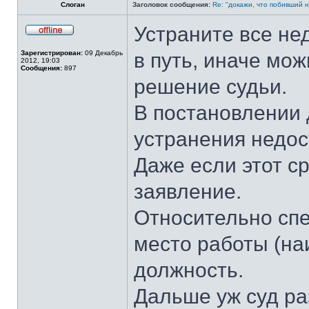
Слоган
Заголовок сообщения:
Re: "докажи, что побивший н
Устраните все нед
Не
в
Зарегистрирован:
09 Декабрь
в путь, иначе мо
сети
2012, 19:03
Сообщения:
897
решение судьи.
В постановлении 
устранения недос
Даже если этот с
заявление.
Относительно спе
место работы (на
должность.
Дальше уж суд ра