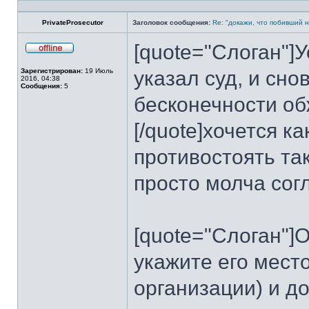
Профиль
PrivateProsecutor
Заголовок сообщения:
Re: "докажи, что побивший н
[quote="Слоган"]У
Не
в
Зарегистрирован:
19 Июль
указал суд, и сно
сети
2016, 04:38
Сообщения:
5
бесконечности об
[/quote]хочется к
противостоять та
просто молча согл
[quote="Слоган"]
укажите его мест
организации) и до