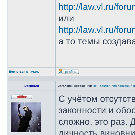
http://law.vl.ru/fo
или
http://law.vl.ru/fo
а то темы создава
Вернуться к началу
Профиль
DeepHard
Заголовок сообщения:
Re: "докажи, что побивший н
С учётом отсутст
Не
в
законности и обо
сети
сложно, это раз. 
личность виновни