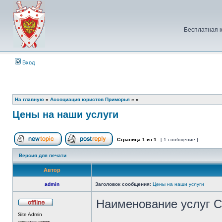
Бесплатная 
Вход
На главную
»
Ассоциация юристов Приморья
»
»
Цены на наши услуги
Страница
1
из
1
[ 1 сообщение ]
Начать новую тему
Ответить на тему
Версия для печати
Автор
admin
Заголовок сообщения:
Цены на наши услуги
Наименование услуг С
Не
Site Admin
в
сети