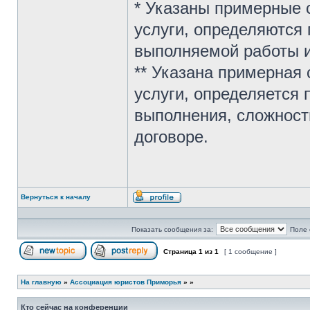
* Указаны примерные 
услуги, определяются
выполняемой работы и
** Указана примерная
услуги, определяется
выполнения, сложност
договоре.
Вернуться к началу
Профиль
Показать сообщения за:
Поле 
Страница
1
из
1
[ 1 сообщение ]
Начать новую тему
Ответить на тему
На главную
»
Ассоциация юристов Приморья
»
»
Кто сейчас на конференции