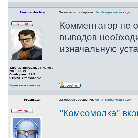
Commander Roy
Заголовок сообщения:
Re: Интересности науки
Комментатор не о
Не
в
выводов необход
сети
изначальную уста
Зарегистрирован:
18 Ноябрь
2006, 05:26
Сообщения:
7211
Откуда:
Ставрополье
Вернуться к началу
Профиль
Proximator
Заголовок сообщения:
Re: Интересности науки
"Комсомолка" вко
Не
в
сети