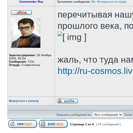
Commander Roy
Заголовок сообщения:
Re: Интересности науки
перечитывая нашу
Не
в
прошлого века, п
сети
Зарегистрирован:
18 Ноябрь
жаль, что туда нам
2006, 05:26
Сообщения:
7211
Откуда:
Ставрополье
http://ru-cosmos.l
Вернуться к началу
Профиль
Показать сообщения за:
Поле 
Страница
1
из
4
[ 55 сообщений ]
Начать новую тему
Ответить на тему