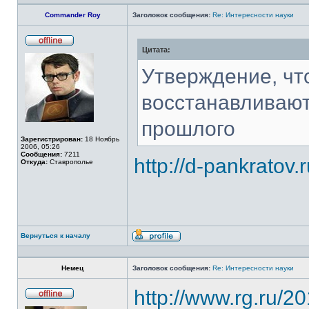
Commander Roy
Заголовок сообщения:
Re: Интересности науки
Цитата:
Не
в
сети
Утверждение, чт
восстанавливают
прошлого
Зарегистрирован:
18 Ноябрь
2006, 05:26
Сообщения:
7211
http://d-pankratov.
Откуда:
Ставрополье
Вернуться к началу
Профиль
Немец
Заголовок сообщения:
Re: Интересности науки
http://www.rg.ru/2
Не