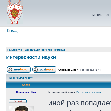
Бесплатная 
Вход
На главную
»
Ассоциация юристов Приморья
»
»
Интересности науки
Страница
1
из
4
[ 55 сообщений ]
Начать новую тему
Ответить на тему
Версия для печати
Автор
Commander Roy
Заголовок сообщения:
Интересности науки
иной раз попадает
Не
в
сети