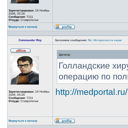
Зарегистрирован:
18 Ноябрь
2006, 05:26
Сообщения:
7211
Откуда:
Ставрополье
Вернуться к началу
Профиль
Commander Roy
Заголовок сообщения:
Re: Интересности науки
Цитата:
Не
в
сети
Голландские хир
операцию по пол
http://medportal.ru
Зарегистрирован:
18 Ноябрь
2006, 05:26
Сообщения:
7211
Откуда:
Ставрополье
Вернуться к началу
Профиль