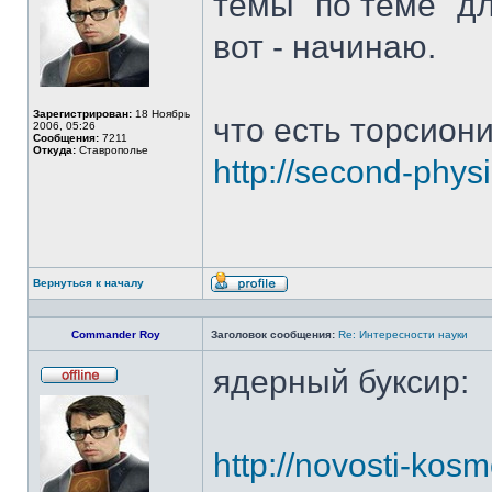
темы "по теме" для
вот - начинаю.
Зарегистрирован:
18 Ноябрь
что есть торсиони
2006, 05:26
Сообщения:
7211
Откуда:
Ставрополье
http://second-phys
Вернуться к началу
Профиль
Commander Roy
Заголовок сообщения:
Re: Интересности науки
ядерный буксир:
Не
в
сети
http://novosti-kos