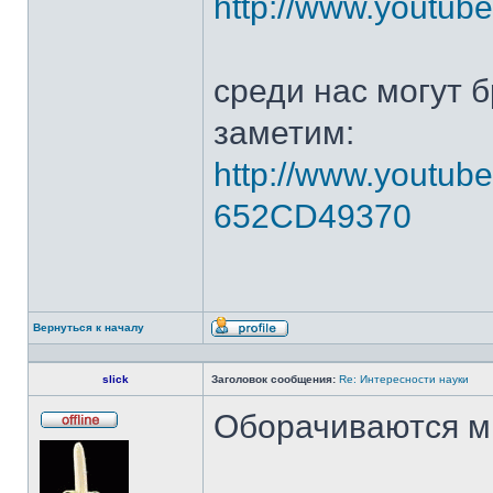
http://www.yout
среди нас могут 
заметим:
http://www.youtub
652CD49370
Вернуться к началу
Профиль
slick
Заголовок сообщения:
Re: Интересности науки
Оборачиваются мно
Не
в
сети