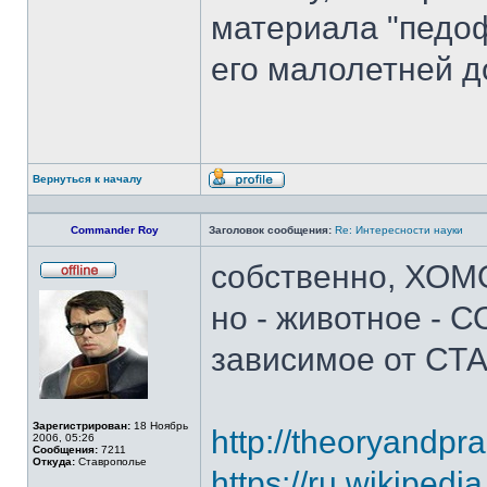
материала "педоф
его малолетней д
Вернуться к началу
Профиль
Commander Roy
Заголовок сообщения:
Re: Интересности науки
собственно, ХОМО
Не
в
но - животное - С
сети
зависимое от СТА
Зарегистрирован:
18 Ноябрь
http://theoryandpra
2006, 05:26
Сообщения:
7211
Откуда:
Ставрополье
https://ru.wikipedi