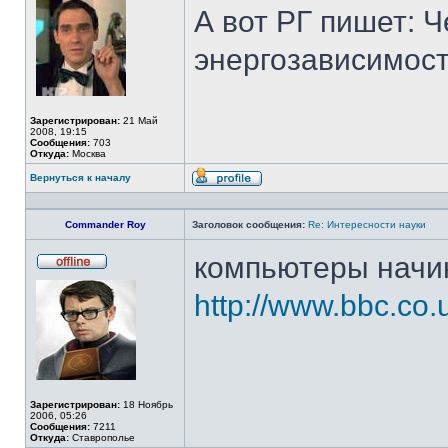
в
А вот РГ пишет: Ч
сети
энергозависимос
Зарегистрирован:
21 Май
2008, 19:15
Сообщения:
703
Откуда:
Москва
Вернуться к началу
Профиль
Commander Roy
Заголовок сообщения:
Re: Интересности науки
компьютеры начи
Не
в
http://www.bbc.co.u
сети
Зарегистрирован:
18 Ноябрь
2006, 05:26
Сообщения:
7211
Откуда:
Ставрополье