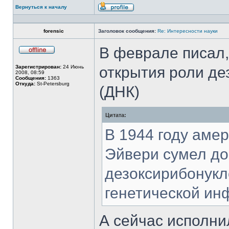
Вернуться к началу
Профиль
forensic
Заголовок сообщения:
Re: Интересности науки
В феврале писал,
Не
в
Зарегистрирован:
24 Июнь
открытия роли де
сети
2008, 08:59
Сообщения:
1363
Откуда:
St-Petersburg
(ДНК)
Цитата:
В 1944 году аме
Эйвери сумел до
дезоксирибонукл
генетической ин
А сейчас исполнил