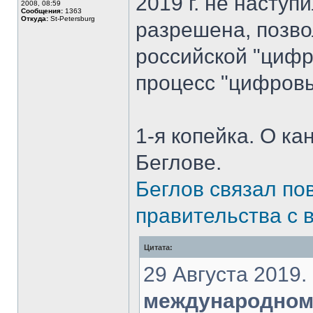
2019 г. не насту
2008, 08:59
Сообщения:
1363
Откуда:
St-Petersburg
разрешена, позво
российской "цифро
процесс "цифровы
1-я копейка. О ка
Беглове.
Беглов связал по
правительства с
Цитата:
29 Августа 2019.
международном