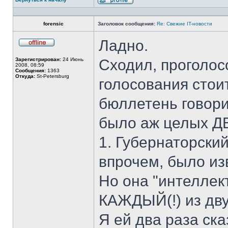
Профиль
forensic
Заголовок сообщения:
Re: Свежие IT-новости
Ладно.
Не
в
Зарегистрирован:
24 Июнь
Сходил, проголос
сети
2008, 08:59
Сообщения:
1363
Откуда:
St-Petersburg
голосования стоит
бюллетень говори
было аж целых Д
1. Губернаторский
впрочем, было изв
Но она "интеллек
КАЖДЫЙ(!) из дву
Я ей два раза ска