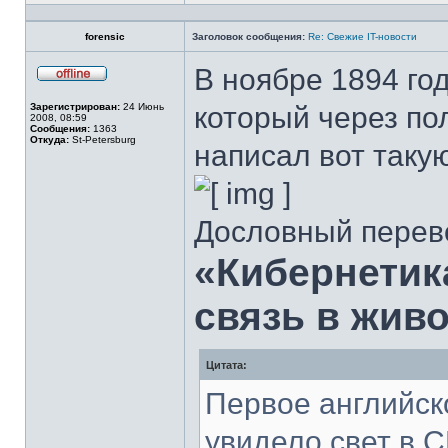
Профиль
forensic
Заголовок сообщения:
Re: Свежие IT-новости
В ноябре 1894 го
Не
в
Зарегистрирован:
24 Июнь
который через пол
сети
2008, 08:59
Сообщения:
1363
Откуда:
St-Petersburg
написал вот такую
Дословный перево
«Кибернетик
связь в жив
Цитата:
Первое английск
увидело свет в С