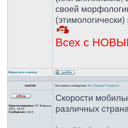
своей морфологии
(этимологически)
Всех с НОВЫ
Вернуться к началу
Профиль
sheff.66
Заголовок сообщения:
Re: Свежие IT-новости
Скорости мобильн
Не
в
Зарегистрирован:
07 Февраль
различных страна
сети
2011, 18:21
Сообщения:
1414