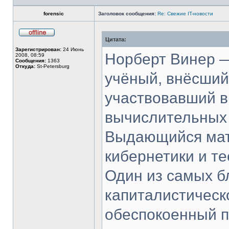
forensic
Заголовок сообщения:
Re: Свежие IT-новости
Цитата:
Не
в
Зарегистрирован:
24 Июнь
сети
Норберт Винер 
2008, 08:59
Сообщения:
1363
Откуда:
St-Petersburg
учёный, внёсший
участвовавший в
вычислительных
Выдающийся мат
кибернетики и те
Один из самых б
капиталистическо
обеспокоенный п