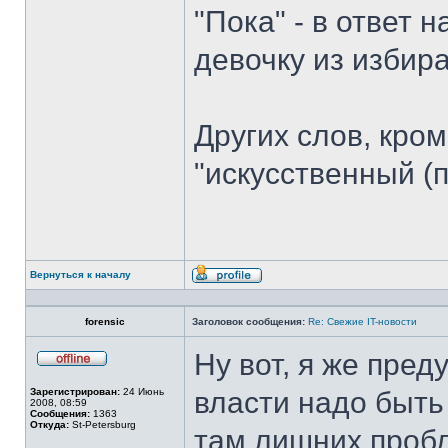
"Пока" - в ответ 
девочку из избир
Других слов, кром
"искусственный (п
Вернуться к началу
Профиль
forensic
Заголовок сообщения:
Re: Свежие IT-новости
Ну вот, я же пре
Не
в
Зарегистрирован:
24 Июнь
власти надо быть
сети
2008, 08:59
Сообщения:
1363
Откуда:
St-Petersburg
там лишних пробл