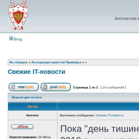
Бесплатная 
Вход
На главную
»
Ассоциация юристов Приморья
»
»
Свежие IT-новости
Страница
1
из
1
[ 14 сообщений ]
Начать новую тему
Ответить на тему
Версия для печати
Автор
forensic
Заголовок сообщения:
Свежие IT-новости
Пока "день тишин
Не
в
Зарегистрирован:
24 Июнь
сети