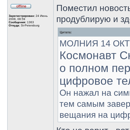
Поместил новость
Не
в
Зарегистрирован:
24 Июнь
продублирую и зд
сети
2008, 08:59
Сообщения:
1363
Откуда:
St-Petersburg
Цитата:
МОЛНИЯ 14 ОКТЯ
Космонавт С
о полном пе
цифровое те
Он нажал на сим
тем самым завер
вещания на циф