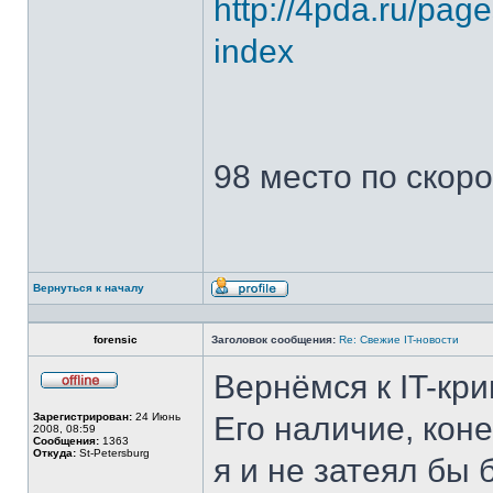
http://4pda.ru/pa
index
98 место по скор
Вернуться к началу
Профиль
forensic
Заголовок сообщения:
Re: Свежие IT-новости
Вернёмся к IT-кр
Не
в
Зарегистрирован:
24 Июнь
Его наличие, коне
сети
2008, 08:59
Сообщения:
1363
Откуда:
St-Petersburg
я и не затеял бы 