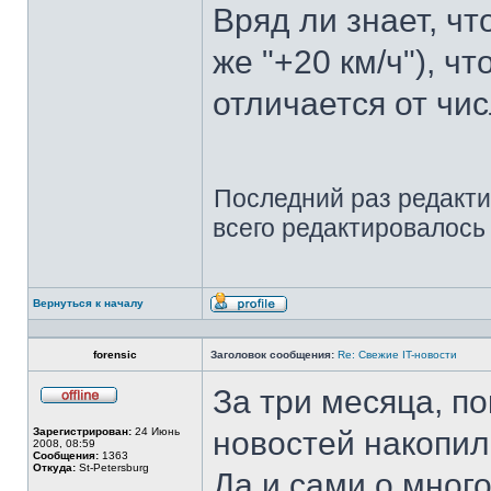
Вряд ли знает, чт
же "+20 км/ч"), ч
отличается от числ
Последний раз редакт
всего редактировалось 
Вернуться к началу
Профиль
forensic
Заголовок сообщения:
Re: Свежие IT-новости
За три месяца, по
Не
в
Зарегистрирован:
24 Июнь
новостей накопил
сети
2008, 08:59
Сообщения:
1363
Откуда:
St-Petersburg
Да и сами о мног