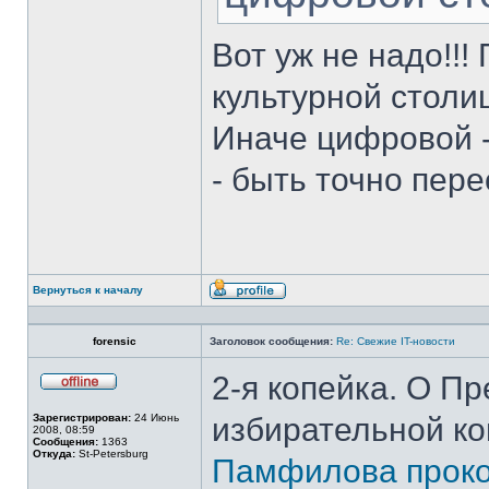
Вот уж не надо!!!
культурной столи
Иначе цифровой - 
- быть точно пере
Вернуться к началу
Профиль
forensic
Заголовок сообщения:
Re: Свежие IT-новости
2-я копейка. О П
Не
в
Зарегистрирован:
24 Июнь
избирательной ко
сети
2008, 08:59
Сообщения:
1363
Откуда:
St-Petersburg
Памфилова проко