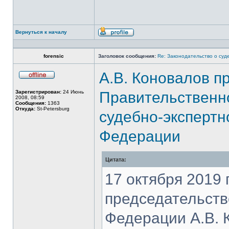
Вернуться к началу
Профиль
forensic
Заголовок сообщения:
Re: Законодательство о суд
А.В. Коновалов п
Не
в
Зарегистрирован:
24 Июнь
Правительственн
сети
2008, 08:59
Сообщения:
1363
Откуда:
St-Petersburg
судебно-экспертн
Федерации
Цитата:
17 октября 2019 
председательств
Федерации А.В. 