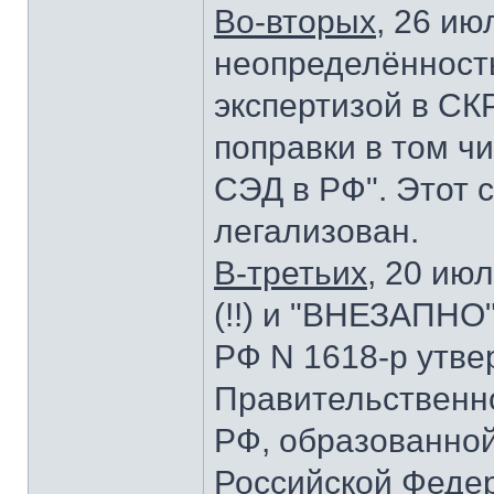
Во-вторых
, 26 ию
неопределённость
экспертизой в СК
поправки в том ч
СЭД в РФ". Этот 
легализован.
В-третьих
, 20 ию
(!!) и "ВНЕЗАПНО
РФ N 1618-р утв
Правительственн
РФ, образованно
Российской Федера