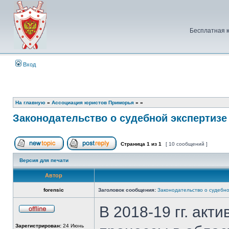
Бесплатная 
Вход
На главную
»
Ассоциация юристов Приморья
»
»
Законодательство о судебной экспертизе
Страница
1
из
1
[ 10 сообщений ]
Начать новую тему
Ответить на тему
Версия для печати
Автор
forensic
Заголовок сообщения:
Законодательство о судебно
В 2018-19 гг. акт
Не
в
Зарегистрирован:
24 Июнь
сети