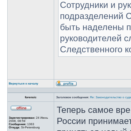
Сотрудники и ру
подразделений С
быть наделены 
руководителей с
Следственного к
Вернуться к началу
Профиль
forensic
Заголовок сообщения:
Re: Законодательство о суд
Теперь самое вре
Не
в
Зарегистрирован:
24 Июнь
России принимает
сети
2008, 08:59
Сообщения:
1363
Откуда:
St-Petersburg