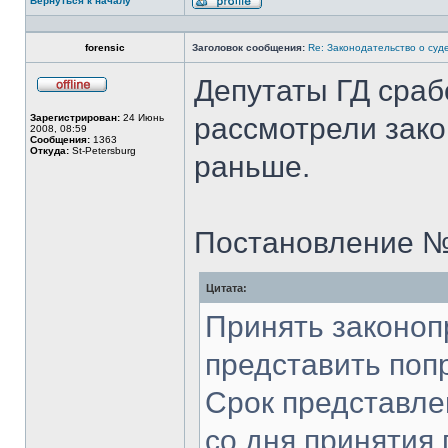
Вернуться к началу
Профиль
forensic
Заголовок сообщения:
Re: Законодательство о суд
Депутаты ГД сраб
Не
в
Зарегистрирован:
24 Июнь
рассмотрели зако
сети
2008, 08:59
Сообщения:
1363
Откуда:
St-Petersburg
раньше.
Постановление № 
Цитата:
Принять законоп
представить попр
Срок представле
со дня принятия 