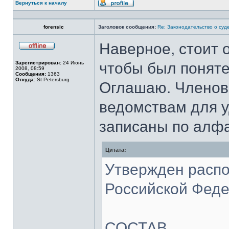
Вернуться к началу
Профиль
forensic
Заголовок сообщения:
Re: Законодательство о суд
Наверное, стоит о
Не
в
Зарегистрирован:
24 Июнь
чтобы был поняте
сети
2008, 08:59
Сообщения:
1363
Откуда:
St-Petersburg
Оглашаю. Членов 
ведомствам для у
записаны по алфа
Цитата:
Утвержден расп
Российской Федер
СОСТАВ