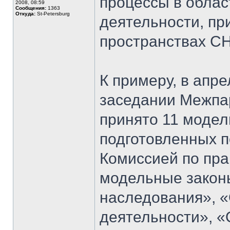
процессы в облас
2008, 08:59
Сообщения:
1363
Откуда:
St-Petersburg
деятельности, при
пространствах С
К примеру, в апр
заседании Межпа
принято 11 модел
подготовленных 
Комиссией по пр
модельные законы
наследования», «
деятельности», «