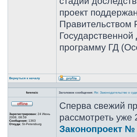
стадии доследств
проект поддержа
Правительством 
Государственной
программу ГД (Осе
Вернуться к началу
Профиль
forensic
Заголовок сообщения:
Re: Законодательство о суд
Сперва свежий пр
Не
в
Зарегистрирован:
24 Июнь
рассмотреть уже 
сети
2008, 08:59
Сообщения:
1363
Откуда:
St-Petersburg
Законопроект № 