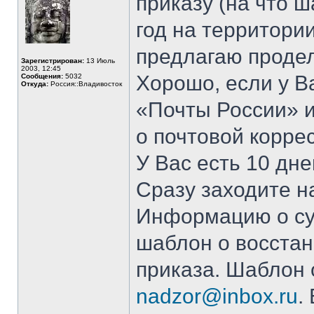
приказу (на что ш
год на территори
предлагаю проде
Зарегистрирован:
13 Июль
2003, 12:45
Хорошо, если у В
Сообщения:
5032
Откуда:
Россия::Владивосток
«Почты России» 
о почтовой корре
У Вас есть 10 дне
Сразу заходите 
Информацию о су
шаблон о восстан
приказа. Шаблон 
nadzor@inbox.ru
.