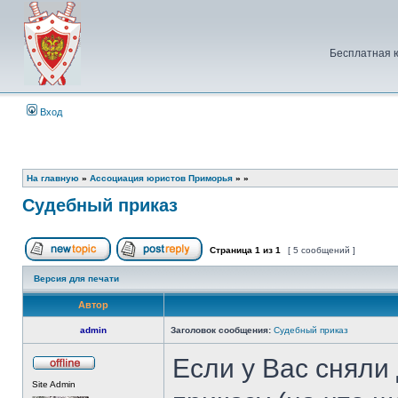
Бесплатная 
Вход
На главную
»
Ассоциация юристов Приморья
»
»
Судебный приказ
Страница
1
из
1
[ 5 сообщений ]
Начать новую тему
Ответить на тему
Версия для печати
Автор
admin
Заголовок сообщения:
Судебный приказ
Если у Вас сняли
Не
Site Admin
в
сети