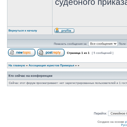
судебного приказ
Вернуться к началу
Профиль
Показать сообщения за:
Поле 
Страница
1
из
1
[ 5 сообщений ]
Начать новую тему
Ответить на тему
На главную
»
Ассоциация юристов Приморья
»
»
Кто сейчас на конференции
Сейчас этот форум просматривают: нет зарегистрированных пользователей и 1 гос
Перейти:
Создано на основе
p
Рус