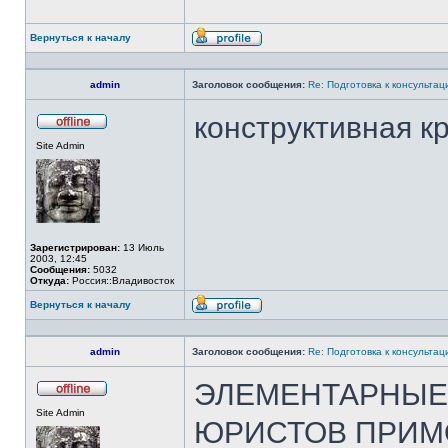
Вернуться к началу
Профиль
admin
Заголовок сообщения:
Re: Подготовка к консультац
конструктивная к
Не
Site Admin
в
сети
Зарегистрирован:
13 Июль
2003, 12:45
Сообщения:
5032
Откуда:
Россия::Владивосток
Вернуться к началу
Профиль
admin
Заголовок сообщения:
Re: Подготовка к консультац
ЭЛЕМЕНТАРНЫЕ
Не
Site Admin
в
ЮРИСТОВ ПРИМ
сети