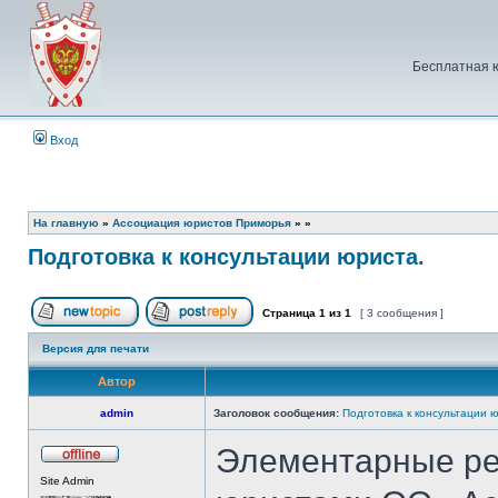
Бесплатная 
Вход
На главную
»
Ассоциация юристов Приморья
»
»
Подготовка к консультации юриста.
Страница
1
из
1
[ 3 сообщения ]
Начать новую тему
Ответить на тему
Версия для печати
Автор
admin
Заголовок сообщения:
Подготовка к консультации 
Элементарные ре
Не
Site Admin
в
сети