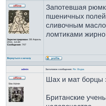
Запотевшая рюмк
Не
в
пшеничных полей
сети
сливочным маслом
ломтиками жирно
Зарегистрирован:
08 Апрель
2011, 14:40
Сообщения:
767
Вернуться к началу
Профиль
admin
Заголовок сообщения:
Re: Водка
Шах и мат борцы 
Не
Site Admin
в
сети
Британские учены