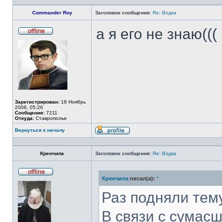
Commander Roy
Заголовок сообщения:
Re: Водка
а я его не знаю(((
Не
в
сети
Зарегистрирован:
18 Ноябрь
2006, 05:26
Сообщения:
7211
Откуда:
Ставрополье
Вернуться к началу
Профиль
Кренчила
Заголовок сообщения:
Re: Водка
Кренчила
писал(а):
*
Не
в
сети
Раз подняли тему
В связи с сумас