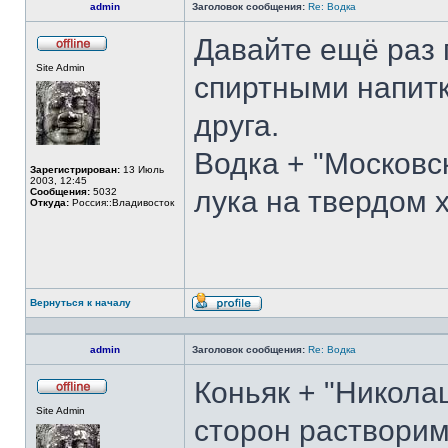
admin
Заголовок сообщения:
Re: Водка
Давайте ещё раз 
Не
Site Admin
в
спиртными напит
сети
друга.
Водка + "Московск
Зарегистрирован:
13 Июль
2003, 12:45
лука на твердом 
Сообщения:
5032
Откуда:
Россия::Владивосток
Вернуться к началу
Профиль
admin
Заголовок сообщения:
Re: Водка
Коньяк + "Никола
Не
Site Admin
в
сторон растворим
сети