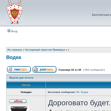
Бесплатная 
Вход
На главную
»
Ассоциация юристов Приморья
»
»
Водка
Страница
42
из
46
[ 683 сообщения ]
Начать новую тему
Ответить на тему
Версия для печати
Автор
Чемодан
Заголовок сообщения:
Re: Водка
Дороговато будет.
Не
в
сети