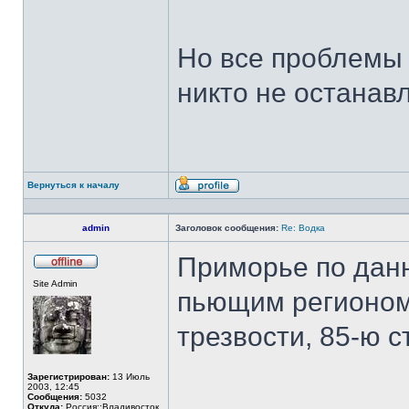
Но все проблемы 
никто не останав
Вернуться к началу
Профиль
admin
Заголовок сообщения:
Re: Водка
Приморье по дан
Не
Site Admin
в
пьющим регионом
сети
трезвости, 85-ю с
Зарегистрирован:
13 Июль
2003, 12:45
Сообщения:
5032
Откуда:
Россия::Владивосток