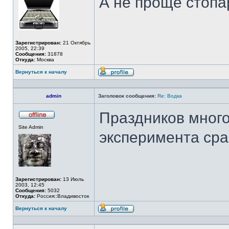
А не проще стопа
Зарегистрирован:
21 Октябрь
2005, 22:39
Сообщения:
31878
Откуда:
Москва
Вернуться к началу
Профиль
admin
Заголовок сообщения:
Re: Водка
Праздников много
Не
Site Admin
в
эксперимента сра
сети
Зарегистрирован:
13 Июль
2003, 12:45
Сообщения:
5032
Откуда:
Россия::Владивосток
Вернуться к началу
Профиль