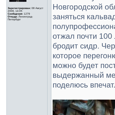
Новгородской об
Зарегистрирован:
08 Август
2009, 14:05
Сообщения:
1279
заняться кальва
Откуда:
Ленинград-
Петербург
полупрофессиона
отжал почти 100 
бродит сидр. Чер
которое перегоню
можно будет пост
выдержанный мес
поделюсь впечат