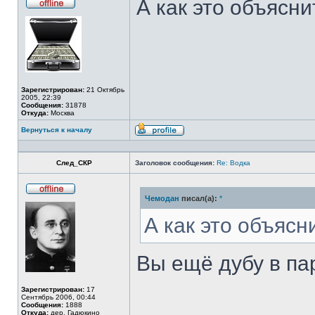
А как это объясн
Не
в
сети
Зарегистрирован:
21 Октябрь
2005, 22:39
Сообщения:
31878
Откуда:
Москва
Вернуться к началу
Профиль
След_СКР
Заголовок сообщения:
Re: Водка
Чемодан
писал(а):
*
Не
в
сети
А как это объяс
Вы ещё дубу в па
Зарегистрирован:
17
Сентябрь 2006, 00:44
Сообщения:
1888
Откуда:
дер. Гадюкино