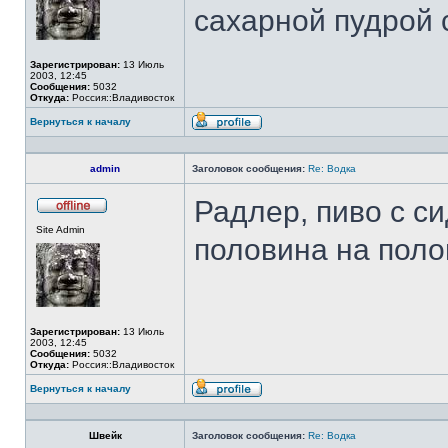
сахарной пудрой с
Зарегистрирован:
13 Июль
2003, 12:45
Сообщения:
5032
Откуда:
Россия::Владивосток
Вернуться к началу
Профиль
admin
Заголовок сообщения:
Re: Водка
Радлер, пиво с с
Не
Site Admin
в
половина на поло
сети
Зарегистрирован:
13 Июль
2003, 12:45
Сообщения:
5032
Откуда:
Россия::Владивосток
Вернуться к началу
Профиль
Швейк
Заголовок сообщения:
Re: Водка