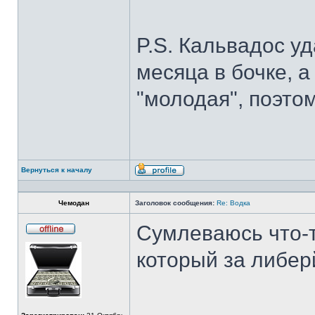
P.S. Кальвадос у
месяца в бочке, а
"молодая", поэтом
Вернуться к началу
Профиль
Чемодан
Заголовок сообщения:
Re: Водка
Сумлеваюсь что-то
Не
в
который за либер
сети