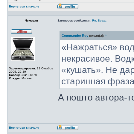
Вернуться к началу
Профиль
Чемодан
Заголовок сообщения:
Re: Водка
Commander Roy
писал(а):
*
Не
в
сети
«Нажраться» вод
некрасивое. Водк
«кушать». Не дар
Зарегистрирован:
21 Октябрь
2005, 22:39
Сообщения:
31878
старинная фраза
Откуда:
Москва
А пошто автора-т
Вернуться к началу
Профиль