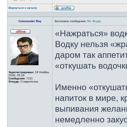
Вернуться к началу
Профиль
Commander Roy
Заголовок сообщения:
Re: Водка
«Нажраться» водк
Не
в
Водку нельзя «жр
сети
даром так аппети
«откушать водочк
Зарегистрирован:
18 Ноябрь
2006, 05:26
Сообщения:
7211
Откуда:
Ставрополье
Именно «откушать
напиток в мире, 
выпивания желани
немедленно закус