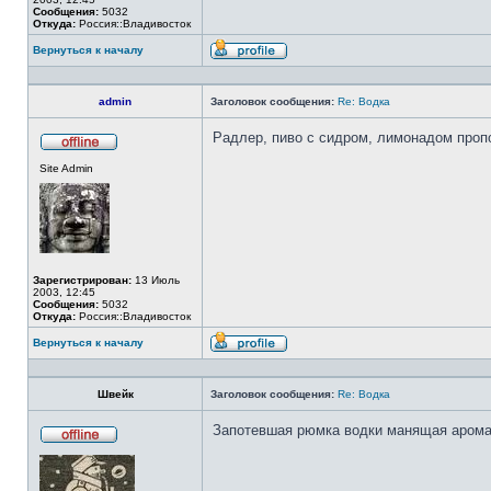
Сообщения:
5032
Откуда:
Россия::Владивосток
Вернуться к началу
Профиль
admin
Заголовок сообщения:
Re: Водка
Радлер, пиво с сидром, лимонадом пропо
Не
Site Admin
в
сети
Зарегистрирован:
13 Июль
2003, 12:45
Сообщения:
5032
Откуда:
Россия::Владивосток
Вернуться к началу
Профиль
Швейк
Заголовок сообщения:
Re: Водка
Запотевшая рюмка водки манящая арома
Не
в
сети