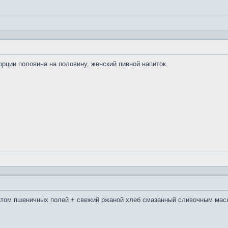
рции половина на половину, женский пивной напиток.
том пшеничных полей + свежий ржаной хлеб смазанный сливочным масл