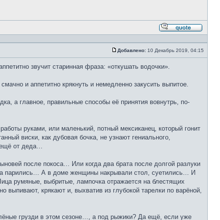
Ответи
с
цитато
Добавлено:
10 Декабрь 2019, 04:15
Сообщение
аппетитно звучит старинная фраза: «откушать водочки».
 смачно и аппетитно крякнуть и немедленно закусить выпитое.
дка, а главное, правильные способы её принятия вовнутрь, по-
 работы руками, или маленький, потный мексиканец, который гонит
анный виски, как дубовая бочка, не узнают гениального,
я ещё от деда…
сыновей после покоса… Или когда два брата после долгой разлуки
нова парились… А в доме женщины накрывали стол, суетились… И
Лица румяные, выбритые, лампочка отражается на блестящих
о выпивают, крякают и, выхватив из глубокой тарелки по варёной,
олёные грузди в этом сезоне…, а под рыжики? Да ещё, если уже