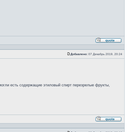
Ответи
с
цитато
Добавлено:
07 Декабрь 2019, 20:24
Сообщение
е могли есть содержащие этиловый спирт перезрелые фрукты,
Ответи
с
цитато