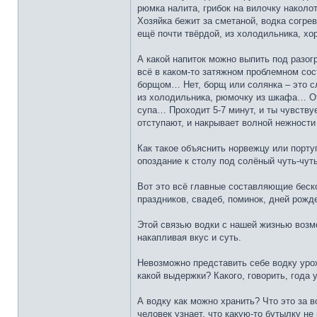
рюмка налита, грибок на вилочку наколот
Хозяйка бежит за сметаной, водка согре
ещё почти твёрдой, из холодильника, хор
А какой напиток можно выпить под разог
всё в каком-то затяжном проблемном со
борщом… Нет, борщ или солянка – это сл
из холодильника, рюмочку из шкафа… О
супа… Проходит 5-7 минут, и ты чувству
отступают, и накрывает волной нежности 
Как такое объяснить норвежцу или порту
опоздание к столу под солёный чуть-чут
Вот это всё главные составляющие бескон
праздников, свадеб, поминок, дней рожде
Этой связью водки с нашей жизнью возмо
накапливая вкус и суть.
Невозможно представить себе водку урож
какой выдержки? Какого, говорить, года
А водку как можно хранить? Что это за в
человек узнает, что какую-то бутылку не 