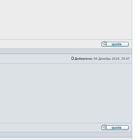
Ответи
с
цитато
Добавлено:
04 Декабрь 2019, 23:47
Сообщение
Ответи
с
цитато