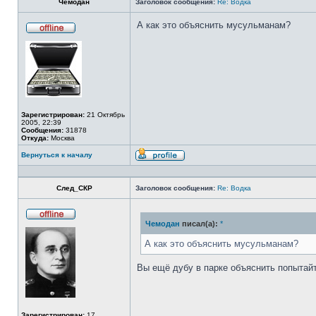
Чемодан
Заголовок сообщения:
Re: Водка
А как это объяснить мусульманам?
Не
в
сети
Зарегистрирован:
21 Октябрь
2005, 22:39
Сообщения:
31878
Откуда:
Москва
Вернуться к началу
Профиль
След_СКР
Заголовок сообщения:
Re: Водка
Чемодан
писал(а):
*
Не
в
сети
А как это объяснить мусульманам?
Вы ещё дубу в парке объяснить попытай
Зарегистрирован:
17