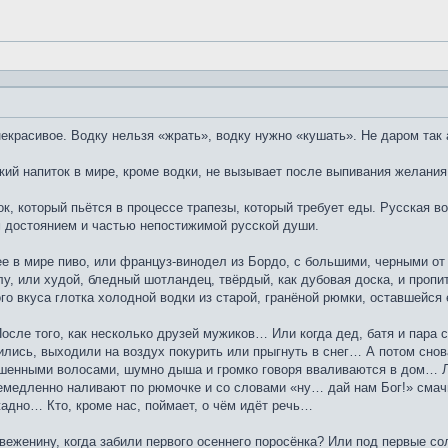
екрасивое. Водку нельзя «жрать», водку нужно «кушать». Не даром так 
кий напиток в мире, кроме водки, не вызывает после выпивания желания
к, который пьётся в процессе трапезы, который требует еды. Русская во
 достоянием и частью непостижимой русской души.
ее в мире пиво, или француз-винодел из Бордо, с большими, черными от
у, или худой, бледный шотландец, твёрдый, как дубовая доска, и пропит
го вкуса глотка холодной водки из старой, гранёной рюмки, оставшейс
сле того, как несколько друзей мужиков… Или когда дед, батя и пара 
арились, выходили на воздух покурить или прыгнуть в снег… А потом с
ошенными волосами, шумно дыша и громко говоря вваливаются в дом… 
емедленно наливают по рюмочке и со словами «ну… дай нам Бог!» смачн
адно… Кто, кроме нас, поймает, о чём идёт речь…
свеженину, когда забили первого осеннего поросёнка? Или под первые с