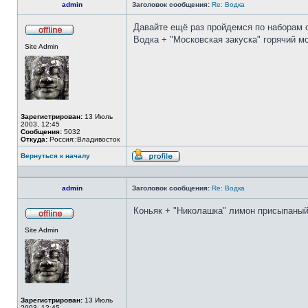
admin
Заголовок сообщения:
Re: Водка
Давайте ещё раз пройдемся по наборам 
Водка + "Московская закуска" горячий м
Не
Site Admin
в
сети
Зарегистрирован:
13 Июль
2003, 12:45
Сообщения:
5032
Откуда:
Россия::Владивосток
Вернуться к началу
Профиль
admin
Заголовок сообщения:
Re: Водка
Коньяк + "Николашка" лимон присыпаный 
Не
Site Admin
в
сети
Зарегистрирован:
13 Июль
2003, 12:45