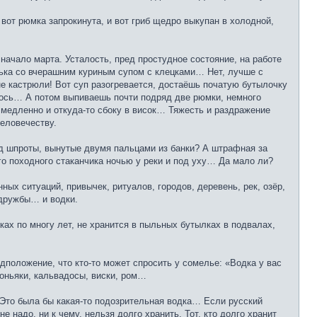
 вот рюмка запрокинута, и вот гриб щедро выкупан в холодной,
начало марта. Усталость, пред простудное состояние, на работе
лька со вчерашним куриным супом с клецками… Нет, лучше с
е кастрюли! Вот суп разогревается, достаёшь початую бутылочку
ось… А потом выпиваешь почти подряд две рюмки, немного
 медленно и откуда-то сбоку в висок… Тяжесть и раздражение
человечеству.
под шпроты, вынутые двумя пальцами из банки? А штрафная за
ого походного стаканчика ночью у реки и под уху… Да мало ли?
ых ситуаций, привычек, ритуалов, городов, деревень, рек, озёр,
 дружбы… и водки.
ках по многу лет, не хранится в пыльных бутылках в подвалах,
дположение, что кто-то может спросить у сомелье: «Водка у вас
коньяки, кальвадосы, виски, ром…
а. Это была бы какая-то подозрительная водка… Если русский
не надо, ни к чему, нельзя долго хранить. Тот, кто долго хранит