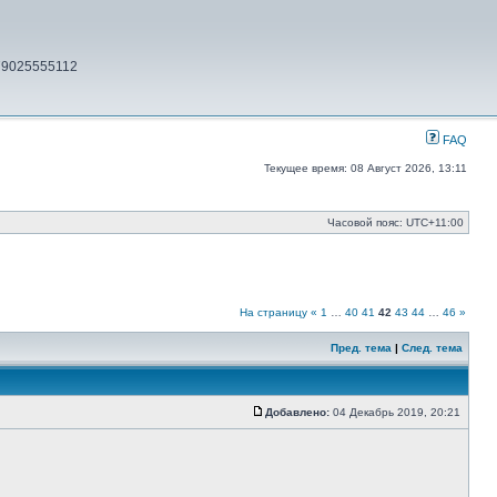
79025555112
FAQ
Текущее время: 08 Август 2026, 13:11
Часовой пояс:
UTC+11:00
На страницу
«
1
…
40
41
42
43
44
…
46
»
Пред. тема
|
След. тема
Добавлено:
04 Декабрь 2019, 20:21
Сообщение