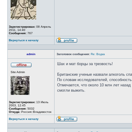
Зарегистрирован:
08 Апрель
2011, 14:40
Сообщения:
767
Вернуться к началу
Профиль
admin
Заголовок сообщения:
Re: Водка
Шах и мат борцы за трезвость!
Не
Site Admin
в
Британские ученые назвали алкоголь сп
сети
По словам исследователей, способность
Отмечается, что около 10 млн лет назад
смогли выжить.
Зарегистрирован:
13 Июль
2003, 12:45
Сообщения:
5032
Откуда:
Россия::Владивосток
Вернуться к началу
Профиль