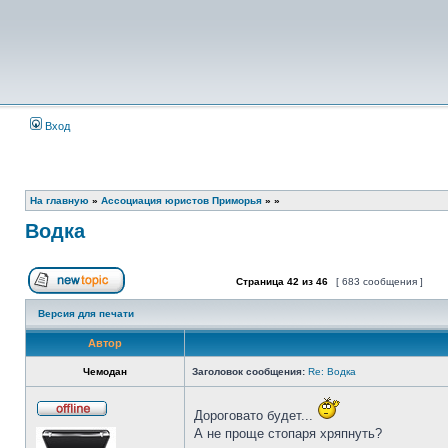
Вход
На главную
»
Ассоциация юристов Приморья
»
»
Водка
Страница
42
из
46
[ 683 сообщения ]
Начать новую тему
Ответить на тему
Версия для печати
Автор
Чемодан
Заголовок сообщения:
Re: Водка
Дороговато будет...
Не
А не проще стопаря хряпнуть?
в
сети