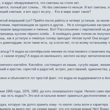
, и вдруг обнаруживается, что сметаны на столе нет.
вается, полный рот слюны… Но без сметанки-то нельзя. И вот сметана, и
ошей сметане, и вот хруст во рту… Кто в мире знает такое?
ретый вчерашний суп? Прийти после работы в четверг усталым, за окном 
стоянии, перетекающем из одного в другое… Но в холодильнике кастрю
ишком предсказуемо и типично. Вот! Рассольничек с перловочкой на дн
трезаешь кусочек чёрного хлеба… А пообедать днем толком не получил
ешь, как в усталую и тяжёлую голову приходит тёплая пуля! Она входит
к домочадцам, если такие есть, ну а если нет, то ко всему остальному 
гальцу? А водка на сентябрьском пикнике из пластикового стаканчика 
ь с газком огурец? А водка из маленького, кислого на вкус металлическ
ечного коктейля. Коктейля, состоящего из наших, сугубо наших, жизненн
ний и крестин, горестей и радостей, встреч, расставаний, одиночества,
жно и объясняется тот простой факт, что водка не выдерживается в боч
ая 1965 года, 1976, 1983, да хоть позапрошлого годов. Нелепо само пре
 у вас есть водка?» Это всё остальное может храниться десятилетиями: 
одка, которую так долго хранить кому- то хватит силы воли и характер
выпили за много лет, он скорее решит, что это плохая водка! Нет! Водку 