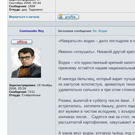
Сентябрь 2006, 00:44
Сообщения:
1888
Откуда:
дер. Гадюкино
Вернуться к началу
Профиль
Commander Roy
Заголовок сообщения:
Re: Водка
«Нажраться» водки – дело постыдное и н
Не
в
Именно «откушать». Никакой другой креп
сети
Водка – это единственный крепкий напито
прежнему остаётся нашим национальным
И никогда бельгиец, который варит лучш
из кактусов золотистую, ароматную текил
Зарегистрирован:
18 Ноябрь
2006, 05:26
удивительно сильного и при этом сложно
Сообщения:
7211
Откуда:
Ставрополье
Рюмки, выпитой в субботу после бани…По
встретились, затопили баньку, долго п
вот мужики в чистом исподнем, с взъер
кончиках носов… Садятся они за стол, н
рассыпчатой картофелине, закусывают ж
А каков вкус водки, которую пьёшь под 