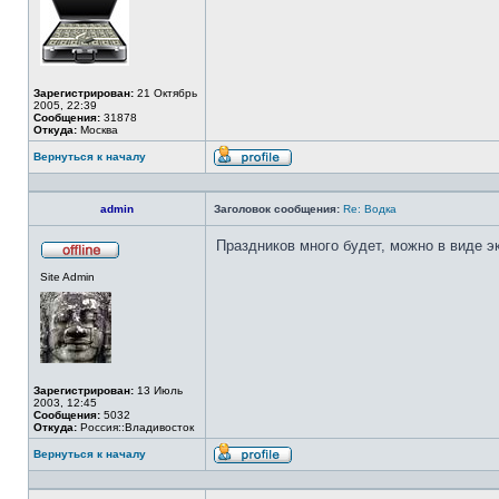
Зарегистрирован:
21 Октябрь
2005, 22:39
Сообщения:
31878
Откуда:
Москва
Вернуться к началу
Профиль
admin
Заголовок сообщения:
Re: Водка
Праздников много будет, можно в виде э
Не
Site Admin
в
сети
Зарегистрирован:
13 Июль
2003, 12:45
Сообщения:
5032
Откуда:
Россия::Владивосток
Вернуться к началу
Профиль