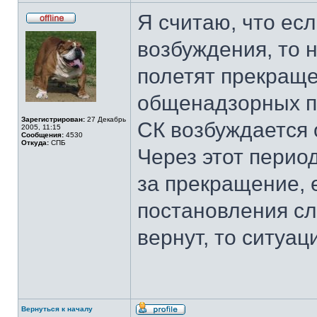
Я считаю, что ес
Не
в
возбуждения, то н
сети
полетят прекраще
общенадзорных п
Зарегистрирован:
27 Декабрь
СК возбуждается 
2005, 11:15
Сообщения:
4530
Откуда:
СПБ
Через этот перио
за прекращение, 
постановления сл
вернут, то ситуац
Вернуться к началу