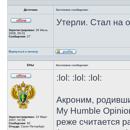
Профиль
Деточкин
Заголовок сообщения:
Утерли. Стал на 
Не
в
Зарегистрирован:
30 Июль
сети
2008, 06:31
Сообщения:
27
Вернуться к началу
Профиль
ЁРЫ
Заголовок сообщения:
:lol: :lol: :lol:
Не
в
сети
Акроним, родивши
My Humble Opinio
Зарегистрирован:
10 Март
реже считается р
2007, 02:08
Сообщения:
92
Откуда:
Санкт-Петербург