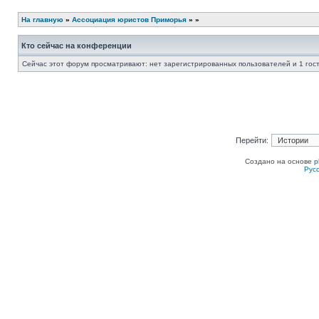
Начать новую тему
Ответить на тему
На главную
»
Ассоциация юристов Приморья
»
»
Кто сейчас на конференции
Сейчас этот форум просматривают: нет зарегистрированных пользователей и 1 гос
Перейти:
Создано на основе
p
Рус