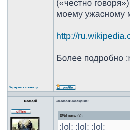
(«честно говоря»),
моему ужасному 
http://ru.wikipedia
Более подробно :ro
Вернуться к началу
Профиль
Молодой
Заголовок сообщения:
ЁРЫ писал(а):
Не
в
сети
:lol: :lol: :lol: