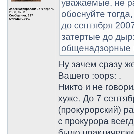
уважаемые, не р
Зарегистрирован:
25 Февраль
обоснуйте тогда,
2008, 02:11
Сообщения:
137
Откуда:
СЗФО
до сентября 2007
затертые до дыр:
общенадзорные п
Ну зачем сразу же
Вашего :oops: .
Никто и не говори
хуже. До 7 сентяб
(прокурорский) ра
с прокурора всег
было практически