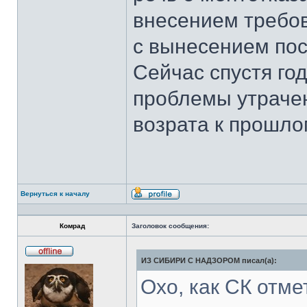
внесением требов
с вынесением пос
Сейчас спустя го
проблемы утрачен
возрата к прошло
Вернуться к началу
Профиль
Комрад
Заголовок сообщения:
ИЗ СИБИРИ С НАДЗОРОМ писал(а):
Не
в
сети
Охо, как СК отмети