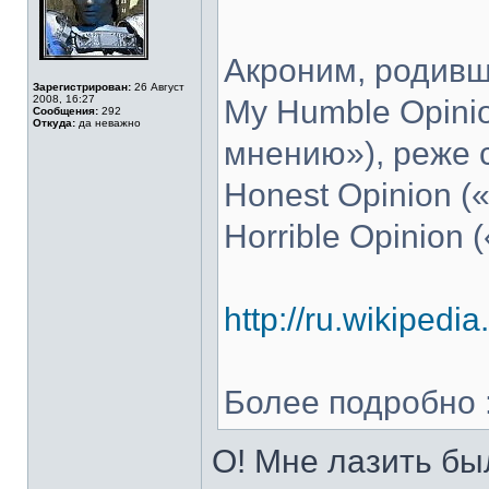
Акроним, родивш
Зарегистрирован:
26 Август
2008, 16:27
My Humble Opini
Сообщения:
292
Откуда:
да неважно
мнению»), реже 
Honest Opinion (
Horrible Opinion
http://ru.wikipedi
Более подробно :r
О! Мне лазить бы