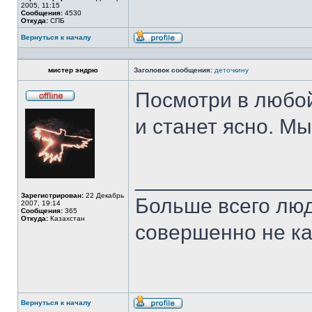
2005, 11:15
Сообщения:
4530
Откуда:
СПБ
Вернуться к началу
Профиль
мистер эндрю
Заголовок сообщения:
деточкину
Посмотри в любой
Не
в
и станет ясно. Мы
сети
______________
Зарегистрирован:
22 Декабрь
Больше всего люд
2007, 19:14
Сообщения:
365
Откуда:
Казахстан
совершенно не ка
Вернуться к началу