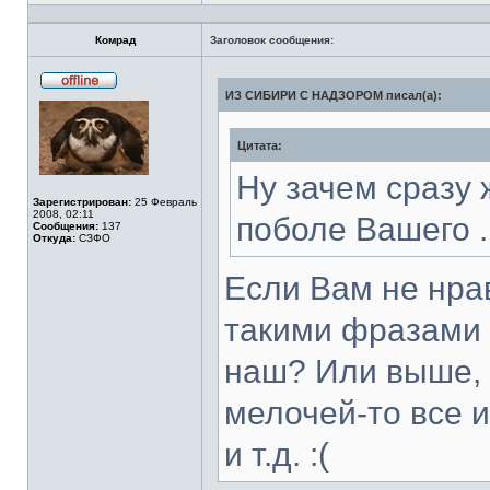
Профиль
Комрад
Заголовок сообщения:
ИЗ СИБИРИ С НАДЗОРОМ писал(а):
Не
в
сети
Цитата:
Ну зачем сразу 
Зарегистрирован:
25 Февраль
2008, 02:11
поболе Вашего .
Сообщения:
137
Откуда:
СЗФО
Если Вам не нрав
такими фразами 
наш? Или выше, в
мелочей-то все и
и т.д. :(