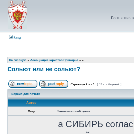
Бесплатная 
Вход
На главную
»
Ассоциация юристов Приморья
»
»
Сольют или не сольют?
Страница
2
из
4
[ 57 сообщений ]
Начать новую тему
Ответить на тему
Версия для печати
Автор
Grey
Заголовок сообщения:
а СИБИРЬ согласн