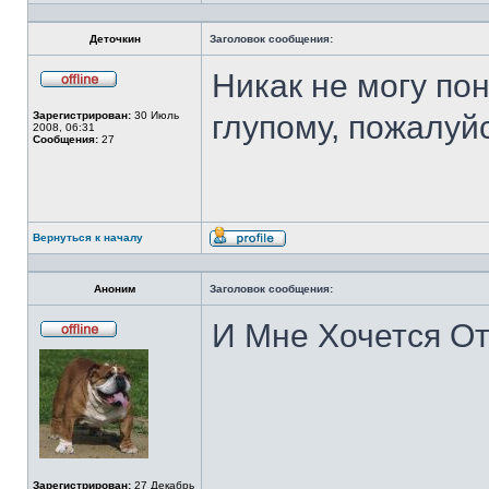
Профиль
Деточкин
Заголовок сообщения:
Никак не могу пон
Не
в
Зарегистрирован:
30 Июль
глупому, пожалуй
сети
2008, 06:31
Сообщения:
27
Вернуться к началу
Профиль
Аноним
Заголовок сообщения:
И Мне Хочется Отд
Не
в
сети
Зарегистрирован:
27 Декабрь