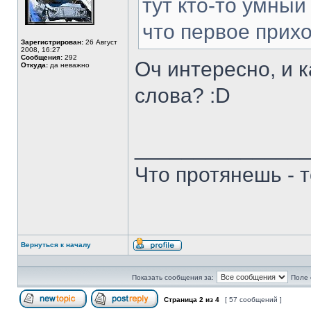
тут кто-то умный 
что первое приход
Зарегистрирован:
26 Август
2008, 16:27
Сообщения:
292
Оч интересно, и 
Откуда:
да неважно
слова? :D
______________
Что протянешь - 
Вернуться к началу
Профиль
Показать сообщения за:
Поле 
Страница
2
из
4
[ 57 сообщений ]