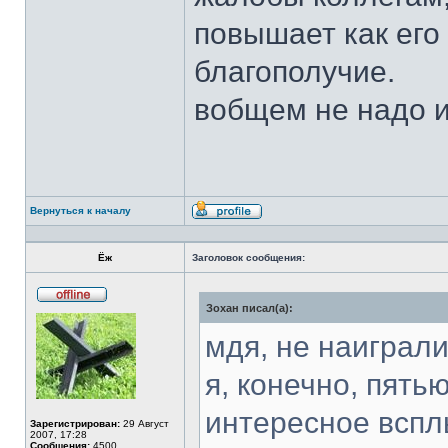
повышает как его 
благополучие.
вобщем не надо и
Вернуться к началу
Профиль
Ёж
Заголовок сообщения:
Зохан писал(а):
Не
в
сети
мдя, не наиграли
я, конечно, пять
интересное вспл
Зарегистрирован:
29 Август
2007, 17:28
Сообщения:
4500