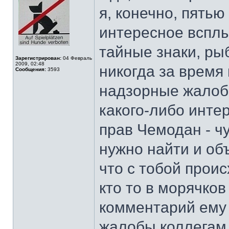
в
я, конечно, пятью
сети
интересное всплы
тайные знаки, рыб
Зарегистрирован:
04 Февраль
2009, 02:48
никогда за время
Сообщения:
3593
надзорные жалоб
какого-либо инте
прав Чемодан - чу
нужно найти и об
что с тобой проис
кто то в морячков 
комментарий ему 
жалобы коллегам, 