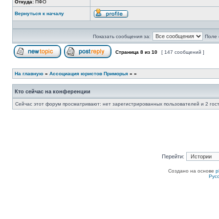
Откуда:
ПФО
Вернуться к началу
Профиль
Показать сообщения за:
Поле 
Страница
8
из
10
[ 147 сообщений ]
Начать новую тему
Ответить на тему
На главную
»
Ассоциация юристов Приморья
»
»
Кто сейчас на конференции
Сейчас этот форум просматривают: нет зарегистрированных пользователей и 2 гос
Перейти:
Создано на основе
p
Рус