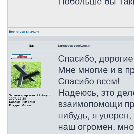
Побольше бы Таких
Вернуться к началу
Ёж
Заголовок сообщения:
Спасибо, дорогие
Не
в
Мне многие и в п
сети
Спасибо всем!
Надеюсь, это дел
Зарегистрирован:
29 Август
2007, 17:28
взаимопомощи про
Сообщения:
4500
Откуда:
Москва
нибудь, я уверен
наш огромен, мно