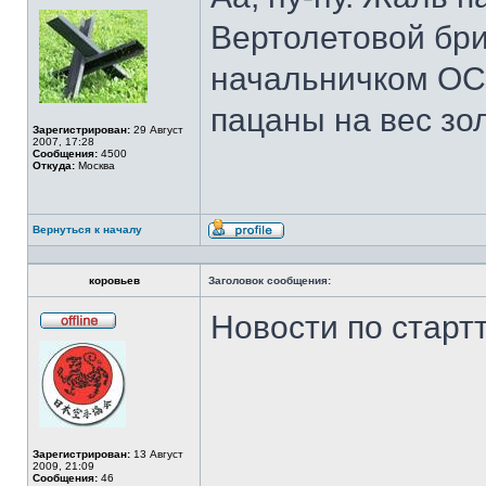
Не
в
Вертолетовой бр
сети
начальничком ОСБ
пацаны на вес зо
Зарегистрирован:
29 Август
2007, 17:28
Сообщения:
4500
Откуда:
Москва
Вернуться к началу
Профиль
коровьев
Заголовок сообщения:
Новости по старт
Не
в
сети
Зарегистрирован:
13 Август
2009, 21:09
Сообщения:
46