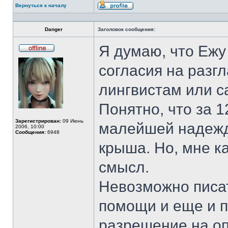
Вернуться к началу
Профиль
Danger
Заголовок сообщения:
Я думаю, что Ежу
Не
в
согласия на разг
сети
лингвистам или с
Понятно, что за 1
Зарегистрирован:
09 Июнь
малейшей надежд
2006, 10:00
Сообщения:
6948
крыша. Но, мне к
смысл.
Невозможно писа
помощи и еще и 
разрешение на оп