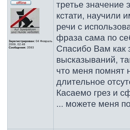
третье значение 
Не
в
кстати, научили и
сети
речи с использов
фраза сама по се
Зарегистрирован:
04 Февраль
2009, 02:48
Спасибо Вам как 
Сообщения:
3593
высказываний, та
что меня помнят 
длительное отсутс
Касаемо грез и сф
... можете меня п