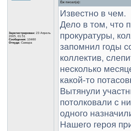
Ёж писал(а):
Не
в
сети
Известно в чем.
Дело в том, что 
прокуратуры, ко
Зарегистрирован:
23 Апрель
2005, 01:51
Сообщения:
10460
Откуда:
Самара
запомнил годы с
коллектив, слепи
несколько месяце
какой-то потасов
Вытянули участн
потолковали с н
одного назначил
Нашего героя при