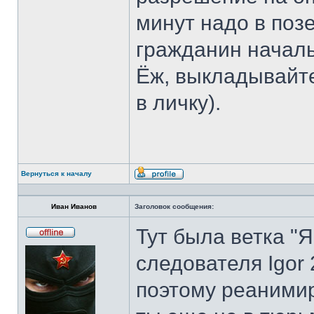
минут надо в позе
гражданин началь
Ёж, выкладывайте
в личку).
Вернуться к началу
Профиль
Иван Иванов
Заголовок сообщения:
Тут была ветка "Я 
Не
в
следователя Igоr 
сети
поэтому реанимир