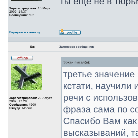
ты еще не в тюрь
Зарегистрирован:
15 Март
2009, 14:37
Сообщения:
502
Вернуться к началу
Профиль
Ёж
Заголовок сообщения:
Зохан писал(а):
Не
в
сети
третье значение 
кстати, научили 
речи с использо
Зарегистрирован:
29 Август
2007, 17:28
Сообщения:
4500
фраза сама по с
Откуда:
Москва
Спасибо Вам как
высказываний, та