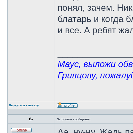
понял, зачем. Ни
блатарь и когда б
и все. А ребят жал
______________
Маус, выложи об
Гривцову, пожалу
Вернуться к началу
Профиль
Ёж
Заголовок сообщения:
Аа, ну-ну. Жаль п