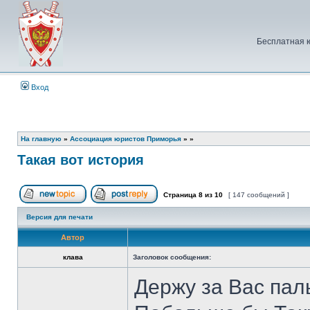
Бесплатная 
Вход
На главную
»
Ассоциация юристов Приморья
»
»
Такая вот история
Страница
8
из
10
[ 147 сообщений ]
Начать новую тему
Ответить на тему
Версия для печати
Автор
клава
Заголовок сообщения:
Держу за Вас паль