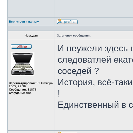
Вернуться к началу
Профиль
Чемодан
Заголовок сообщения:
И неужели здесь н
Не
в
следоватлей екат
сети
соседей ?
История, всё-таки
Зарегистрирован:
21 Октябрь
2005, 22:39
Сообщения:
31878
!
Откуда:
Москва
Единственный в с