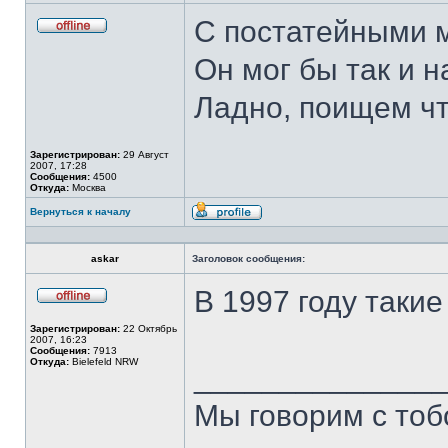
С постатейными 
Не
в
Он мог бы так и на
сети
Ладно, поищем чт
Зарегистрирован:
29 Август
2007, 17:28
Сообщения:
4500
Откуда:
Москва
Вернуться к началу
Профиль
askar
Заголовок сообщения:
В 1997 году такие
Не
в
Зарегистрирован:
22 Октябрь
сети
2007, 16:23
Сообщения:
7913
Откуда:
Bielefeld NRW
______________
Мы говорим с тобо