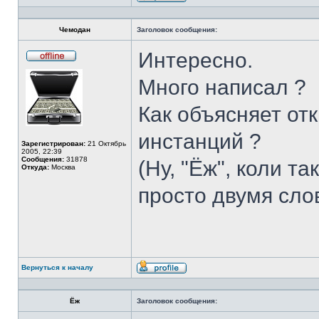
Профиль
Чемодан
Заголовок сообщения:
Интересно.
Не
в
Много написал ?
сети
Как объясняет от
инстанций ?
Зарегистрирован:
21 Октябрь
2005, 22:39
Сообщения:
31878
(Ну, "Ёж", коли т
Откуда:
Москва
просто двумя сло
Вернуться к началу
Профиль
Ёж
Заголовок сообщения: