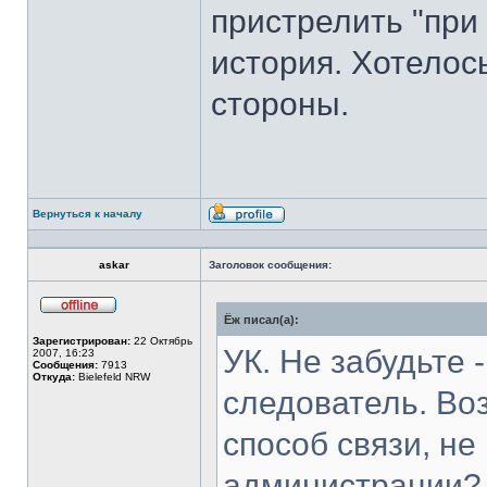
пристрелить "при 
история. Хотелос
стороны.
Вернуться к началу
Профиль
askar
Заголовок сообщения:
Ёж писал(а):
Не
в
Зарегистрирован:
22 Октябрь
сети
УК. Не забудьте
2007, 16:23
Сообщения:
7913
Откуда:
Bielefeld NRW
следователь. Во
способ связи, н
администрации? 