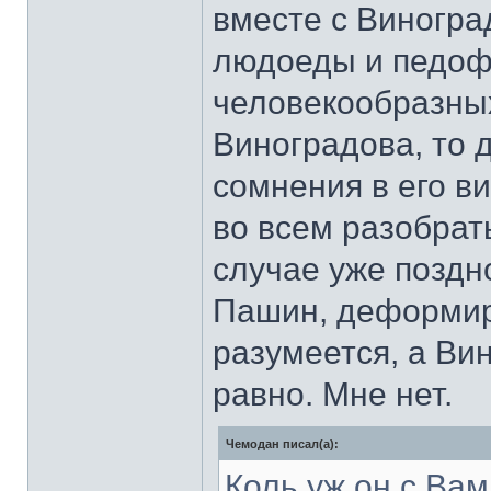
вместе с Виногра
людоеды и педофи
человекообразных
Виноградова, то д
сомнения в его в
во всем разобрать
случае уже поздно
Пашин, деформиро
разумеется, а Ви
равно. Мне нет.
Чемодан писал(а):
Коль уж он с Вам