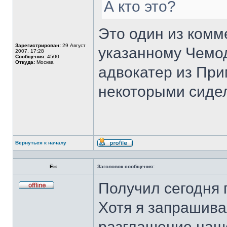
А кто это?
Это один из комм
Зарегистрирован:
29 Август
указанному Чемод
2007, 17:28
Сообщения:
4500
Откуда:
Москва
адвокатер из При
некоторыми сиде
Вернуться к началу
Профиль
Ёж
Заголовок сообщения:
Получил сегодня 
Не
в
Хотя я запрашива
сети
разглашение нашей