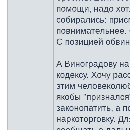
помощи, надо хот
собирались: прис
повнимательнее. 
С позицией обвиня
А Виноградову на
кодексу. Хочу ра
этим человеколю
якобы "признался
законопатить, а 
наркоторговку. Д
сообщать о дальн