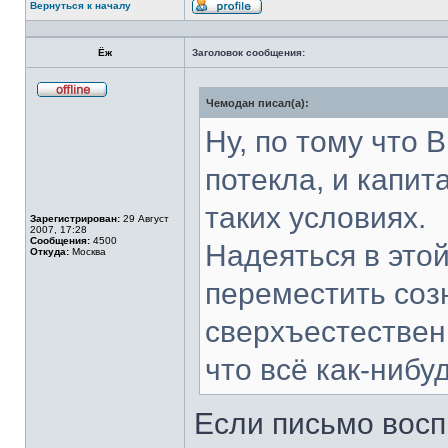
Вернуться к началу
Профиль
Ёж
Заголовок сообщения:
Чемодан писал(а):
Не
в
сети
Ну, по тому что 
потекла, и капит
таких условиях.
Зарегистрирован:
29 Август
2007, 17:28
Сообщения:
4500
Надеяться в этой
Откуда:
Москва
переместить соз
сверхъестественн
что всё как-нибу
Если письмо восп