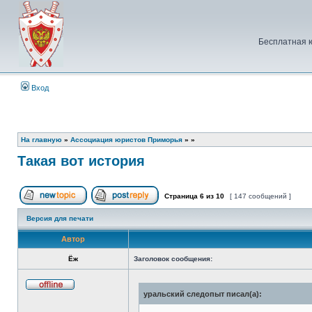
Бесплатная 
Вход
На главную
»
Ассоциация юристов Приморья
»
»
Такая вот история
Страница
6
из
10
[ 147 сообщений ]
Начать новую тему
Ответить на тему
Версия для печати
Автор
Ёж
Заголовок сообщения:
уральский следопыт писал(а):
Не
в
сети