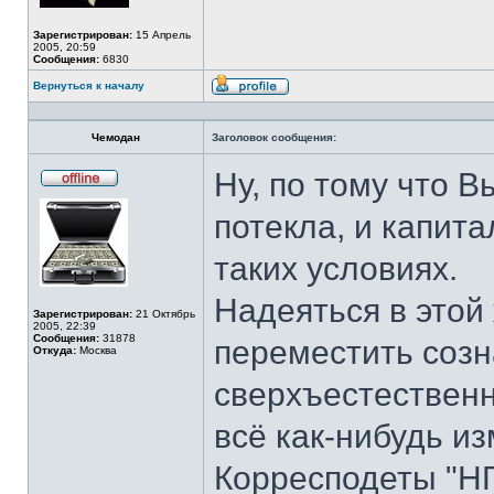
Зарегистрирован:
15 Апрель
2005, 20:59
Сообщения:
6830
Вернуться к началу
Профиль
Чемодан
Заголовок сообщения:
Ну, по тому что В
Не
в
потекла, и капита
сети
таких условиях.
Надеяться в этой 
Зарегистрирован:
21 Октябрь
2005, 22:39
Сообщения:
31878
переместить созн
Откуда:
Москва
сверхъестественно
всё как-нибудь и
Корресподеты "НГ