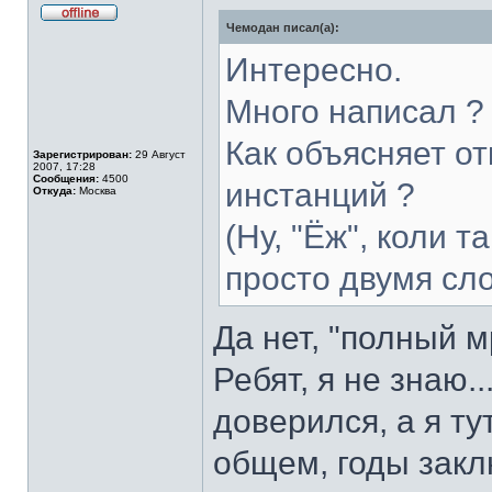
Чемодан писал(а):
Не
в
сети
Интересно.
Много написал ?
Как объясняет о
Зарегистрирован:
29 Август
2007, 17:28
Сообщения:
4500
инстанций ?
Откуда:
Москва
(Ну, "Ёж", коли т
просто двумя сл
Да нет, "полный м
Ребят, я не знаю.
доверился, а я т
общем, годы закл