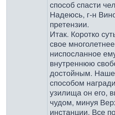
способ спасти че
Надеюсь, г-н Вино
претензии.
Итак. Коротко су
свое многолетнее
ниспосланное ему
внутреннюю свобо
достойным. Нашег
способом награди
узилища он его, 
чудом, минуя Вер
инстанции. Все по