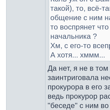
такой), то, всё-
общение с ним на
то воспрянет что
начальника ?
Хм, с его-то все
А хотя... хммм...
Да нет, я не в то
заинтриговала не
прокурора в его з
ведь прокурор ра
"беседе" с ним во