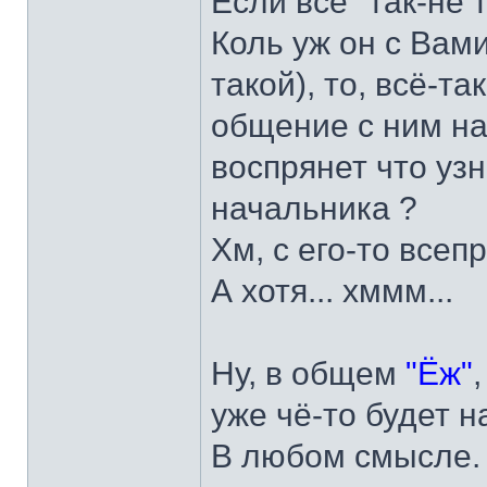
Если всё "так-не та
Коль уж он с Вами
такой), то, всё-т
общение с ним на 
воспрянет что уз
начальника ?
Хм, с его-то всеп
А хотя... хммм...
Ну, в общем
"Ёж"
уже чё-то будет 
В любом смысле.