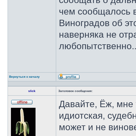
чем сообщалось в
Виноградов об это
наверняка не отра
любопытственно..
Вернуться к началу
Профиль
slick
Заголовок сообщения:
Давайте, Ёж, мне
Не
в
идиотская, судеб
сети
может и не винов