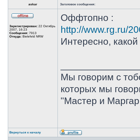
askar
Заголовок сообщения:
Оффтопно :
Не
в
Зарегистрирован:
22 Октябрь
http://www.rg.ru/2
сети
2007, 16:23
Сообщения:
7913
Откуда:
Bielefeld NRW
Интересно, какой
______________
Мы говорим с тобо
которых мы говори
"Мастер и Маргар
Вернуться к началу
Профиль