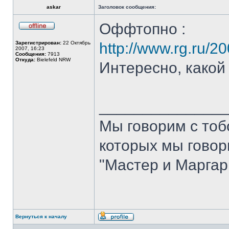
askar
Заголовок сообщения:
Оффтопно :
Не
в
Зарегистрирован:
22 Октябрь
http://www.rg.ru/2
сети
2007, 16:23
Сообщения:
7913
Откуда:
Bielefeld NRW
Интересно, какой
______________
Мы говорим с тобо
которых мы говори
"Мастер и Маргар
Вернуться к началу
Профиль