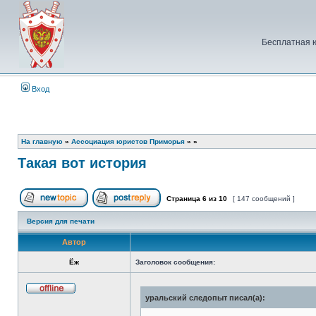
Бесплатная 
Вход
На главную
»
Ассоциация юристов Приморья
»
»
Такая вот история
Страница
6
из
10
[ 147 сообщений ]
Начать новую тему
Ответить на тему
Версия для печати
Автор
Ёж
Заголовок сообщения:
уральский следопыт писал(а):
Не
в
сети