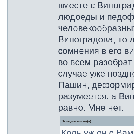
вместе с Виногра
людоеды и педофи
человекообразных
Виноградова, то д
сомнения в его в
во всем разобрать
случае уже поздно
Пашин, деформиро
разумеется, а Ви
равно. Мне нет.
Чемодан писал(а):
Коль уж он с Вам