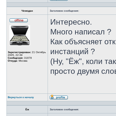
Профиль
Чемодан
Заголовок сообщения:
Интересно.
Не
в
Много написал ?
сети
Как объясняет от
инстанций ?
Зарегистрирован:
21 Октябрь
2005, 22:39
Сообщения:
31878
(Ну, "Ёж", коли т
Откуда:
Москва
просто двумя сло
Вернуться к началу
Профиль
Ёж
Заголовок сообщения: