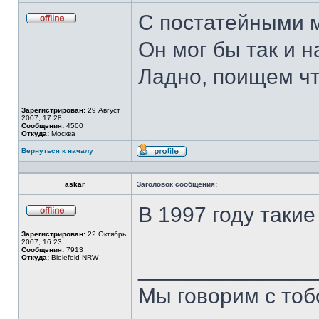
С постатейными 
Не
в
Он мог бы так и на
сети
Ладно, поищем чт
Зарегистрирован:
29 Август
2007, 17:28
Сообщения:
4500
Откуда:
Москва
Вернуться к началу
Профиль
askar
Заголовок сообщения:
В 1997 году такие
Не
в
Зарегистрирован:
22 Октябрь
сети
2007, 16:23
Сообщения:
7913
Откуда:
Bielefeld NRW
______________
Мы говорим с тобо