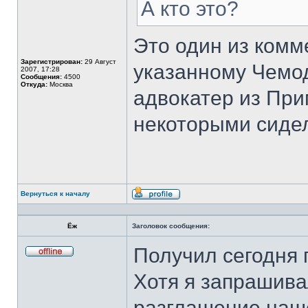
А кто это?
Это один из комм
Зарегистрирован:
29 Август
указанному Чемод
2007, 17:28
Сообщения:
4500
Откуда:
Москва
адвокатер из При
некоторыми сиде
Вернуться к началу
Профиль
Ёж
Заголовок сообщения:
Получил сегодня 
Не
в
Хотя я запрашива
сети
разглашение нашей