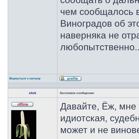
чем сообщалось в
Виноградов об это
наверняка не отра
любопытственно..
Вернуться к началу
Профиль
slick
Заголовок сообщения:
Давайте, Ёж, мне
Не
в
идиотская, судеб
сети
может и не винов