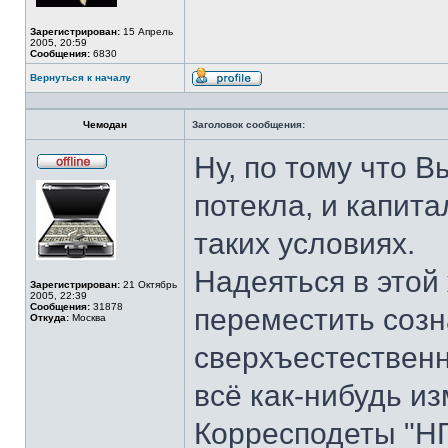
Зарегистрирован:
15 Апрель
2005, 20:59
Сообщения:
6830
Вернуться к началу
Профиль
Чемодан
Заголовок сообщения:
Ну, по тому что В
Не
в
потекла, и капита
сети
таких условиях.
Надеяться в этой 
Зарегистрирован:
21 Октябрь
2005, 22:39
Сообщения:
31878
переместить созн
Откуда:
Москва
сверхъестественно
всё как-нибудь и
Корресподеты "НГ