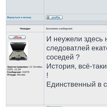
Вернуться к началу
Профиль
Чемодан
Заголовок сообщения:
И неужели здесь н
Не
в
следоватлей екат
сети
соседей ?
История, всё-таки
Зарегистрирован:
21 Октябрь
2005, 22:39
Сообщения:
31878
!
Откуда:
Москва
Единственный в с