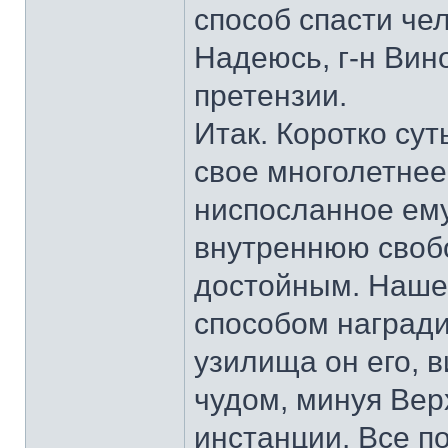
способ спасти че
Надеюсь, г-н Вино
претензии.
Итак. Коротко су
свое многолетнее
ниспосланное ему
внутреннюю свобо
достойным. Нашег
способом награди
узилища он его, 
чудом, минуя Вер
инстанции. Все по