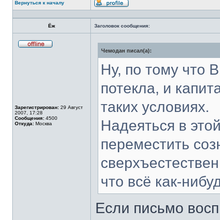
Вернуться к началу
Профиль
Ёж
Заголовок сообщения:
Чемодан писал(а):
Не
в
сети
Ну, по тому что 
потекла, и капит
таких условиях.
Зарегистрирован:
29 Август
2007, 17:28
Сообщения:
4500
Надеяться в этой
Откуда:
Москва
переместить соз
сверхъестественн
что всё как-нибу
Если письмо восп