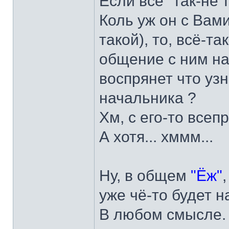
Если всё "так-не та
Коль уж он с Вами
такой), то, всё-т
общение с ним на 
воспрянет что уз
начальника ?
Хм, с его-то всеп
А хотя... хммм...
Ну, в общем
"Ёж"
уже чё-то будет 
В любом смысле.