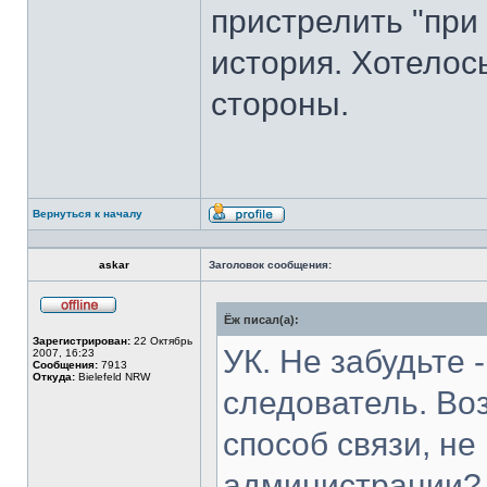
пристрелить "при 
история. Хотелос
стороны.
Вернуться к началу
Профиль
askar
Заголовок сообщения:
Ёж писал(а):
Не
в
Зарегистрирован:
22 Октябрь
сети
УК. Не забудьте
2007, 16:23
Сообщения:
7913
Откуда:
Bielefeld NRW
следователь. Во
способ связи, н
администрации? 