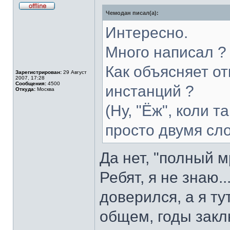
Чемодан писал(а):
Не
в
сети
Интересно.
Много написал ?
Как объясняет о
Зарегистрирован:
29 Август
2007, 17:28
Сообщения:
4500
инстанций ?
Откуда:
Москва
(Ну, "Ёж", коли т
просто двумя сл
Да нет, "полный м
Ребят, я не знаю.
доверился, а я т
общем, годы закл