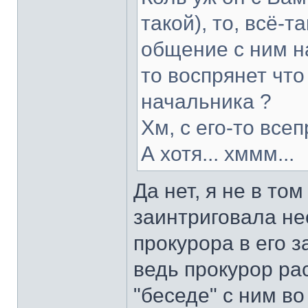
такой), то, всё-
общение с ним на
то воспрянет что
начальника ?
Хм, с его-то все
А хотя... хммм...
Да нет, я не в то
заинтриговала не
прокурора в его з
ведь прокурор ра
"беседе" с ним во