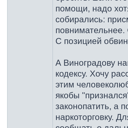
помощи, надо хот
собирались: прис
повнимательнее. 
С позицией обвиня
А Виноградову на
кодексу. Хочу ра
этим человеколю
якобы "признался
законопатить, а 
наркоторговку. Д
сообщать о дальн