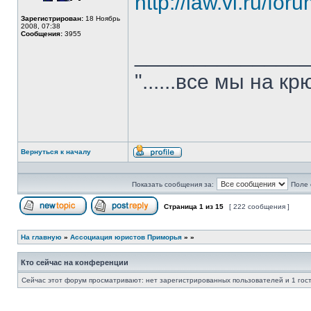
http://law.vl.ru/fo
Зарегистрирован:
18 Ноябрь
2008, 07:38
Сообщения:
3955
______________
"......все мы на крю
Вернуться к началу
Профиль
Показать сообщения за:
Поле 
Страница
1
из
15
[ 222 сообщения ]
Начать новую тему
Ответить на тему
На главную
»
Ассоциация юристов Приморья
»
»
Кто сейчас на конференции
Сейчас этот форум просматривают: нет зарегистрированных пользователей и 1 гос