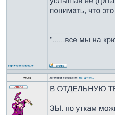
услышав ее (цитат
понимать, что это
______________
"......все мы на крю
Вернуться к началу
Профиль
mouse
Заголовок сообщения:
Re: Цитаты.
В ОТДЕЛЬНУЮ Т
Не
в
сети
ЗЫ. по уткам мож