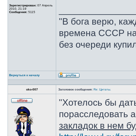
Зарегистрирован:
07 Апрель
______________
2010, 21:19
Сообщения:
5115
"В бога верю, ка
времена СССР нас
без очереди купил.
Вернуться к началу
Профиль
oko-007
Заголовок сообщения:
Re: Цитаты.
"Хотелось бы дат
Не
в
порасследовать а
сети
закладок в нем б