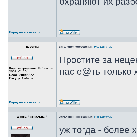
охраняют их разб
Вернуться к началу
Профиль
Evgen83
Заголовок сообщения:
Re: Цитаты.
Простите за неце
Не
в
Зарегистрирован:
15 Январь
нас е@ть только х
сети
2008, 01:20
Сообщения:
222
Откуда:
Сибирь
Вернуться к началу
Профиль
Добрый зональный
Заголовок сообщения:
Re: Цитаты.
уж тогда - более
Не
в