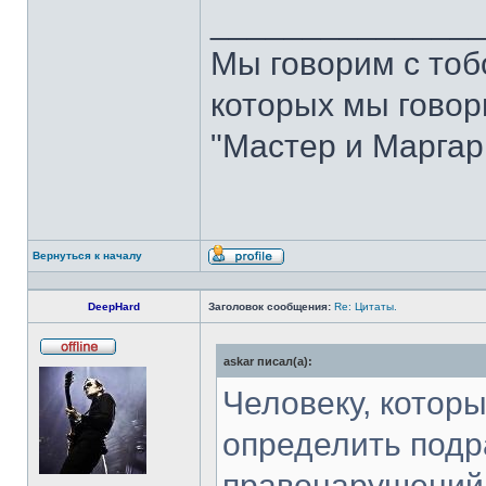
______________
Мы говорим с тобо
которых мы говори
"Мастер и Маргар
Вернуться к началу
Профиль
DeepHard
Заголовок сообщения:
Re: Цитаты.
askar писал(а):
Не
в
сети
Человеку, которы
определить подр
правонарушений