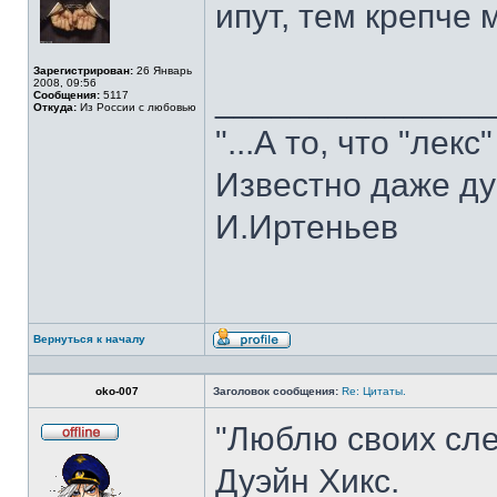
ипут, тем крепче
сети
Зарегистрирован:
26 Январь
2008, 09:56
______________
Сообщения:
5117
Откуда:
Из России с любовью
"...А то, что "лекс
Известно даже ду
И.Иртеньев
Вернуться к началу
Профиль
oko-007
Заголовок сообщения:
Re: Цитаты.
"Люблю своих сле
Не
в
Дуэйн Хикс.
сети