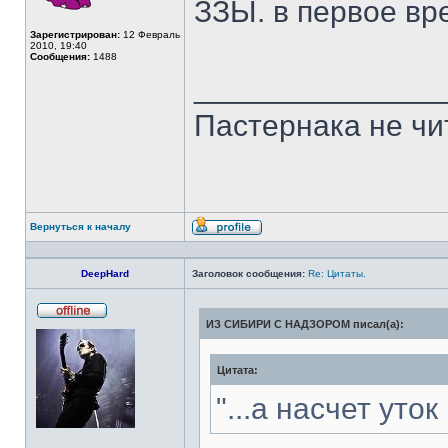
ЗЗЫ. в первое вр
Зарегистрирован:
12 Февраль
2010, 19:40
Сообщения:
1488
______________
Пастернака не чит
Вернуться к началу
Профиль
DeepHard
Заголовок сообщения:
Re: Цитаты.
ИЗ СИБИРИ С НАДЗОРОМ писал(а):
Не
в
сети
Цитата:
"...а насчет уто