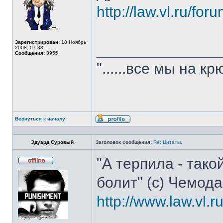
http://law.vl.ru/fo
Зарегистрирован:
18 Ноябрь
______________
2008, 07:38
Сообщения:
3955
"......все мы на крю
Вернуться к началу
Профиль
Эдуард Суровый
Заголовок сообщения:
Re: Цитаты.
"А терпила - тако
Не
в
болит" (с) Чемод
сети
http://www.law.vl.