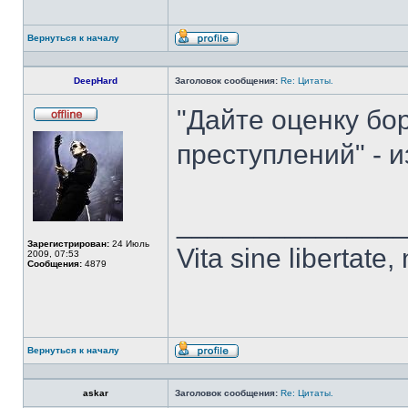
Вернуться к началу
Профиль
DeepHard
Заголовок сообщения:
Re: Цитаты.
"Дайте оценку бо
Не
в
преступлений" - и
сети
______________
Зарегистрирован:
24 Июль
Vita sine libertate, n
2009, 07:53
Сообщения:
4879
Вернуться к началу
Профиль
askar
Заголовок сообщения:
Re: Цитаты.