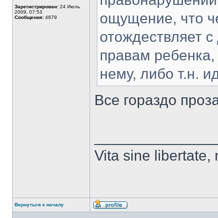
Зарегистрирован:
24 Июль
2009, 07:53
ощущение, что ч
Сообщения:
4879
отождествляет с
правам ребенка, 
нему, либо т.н. и
Все гораздо проз
______________
Vita sine libertate, n
Вернуться к началу
Профиль