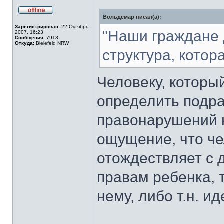
Вольдемар писал(а):
Не
в
Зарегистрирован:
22 Октябрь
сети
"Наши граждане 
2007, 16:23
Сообщения:
7913
Откуда:
Bielefeld NRW
структура, котора
Человеку, которы
определить подр
правонарушений 
ощущение, что ч
отождествляет с 
правам ребенка, т
нему, либо т.н. ид