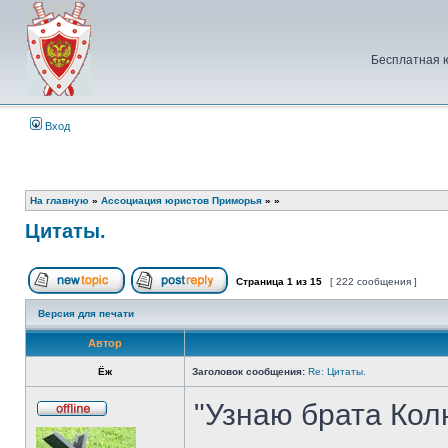
Бесплатная 
Вход
На главную
»
Ассоциация юристов Приморья
»
»
Цитаты.
Страница
1
из
15
[ 222 сообщения ]
Начать новую тему
Ответить на тему
Версия для печати
Автор
Ёж
Заголовок сообщения:
Re: Цитаты.
"Узнаю брата Колю
Не
в
сети