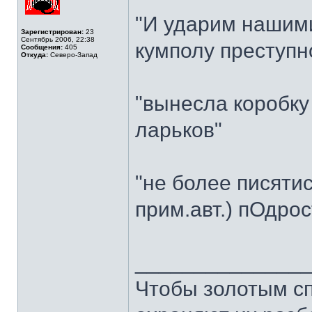
"И ударим нашим
Зарегистрирован:
23
Сентябрь 2006, 22:38
кумполу преступн
Сообщения:
405
Откуда:
Северо-Запад
"вынесла коробку
ларьков"
"не более писятис
прим.авт.) пОдрос
______________
Чтобы золотым сп