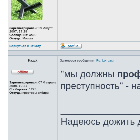
Зарегистрирован:
29 Август
2007, 17:28
Сообщения:
4500
Откуда:
Москва
Вернуться к началу
Профиль
Kazak
Заголовок сообщения:
Re: Цитаты.
"мы должны
проф
Не
в
Зарегистрирован:
07 Февраль
преступность" - 
сети
2008, 19:21
Сообщения:
1223
Откуда:
просторы сибири
______________
Надеюсь дожить д