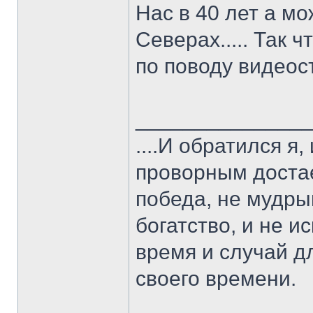
Нас в 40 лет а м
Северах..... Так ч
по поводу видео
______________
....И обратился я
проворным достае
победа, не мудрым
богатство, и не и
время и случай дл
своего времени.