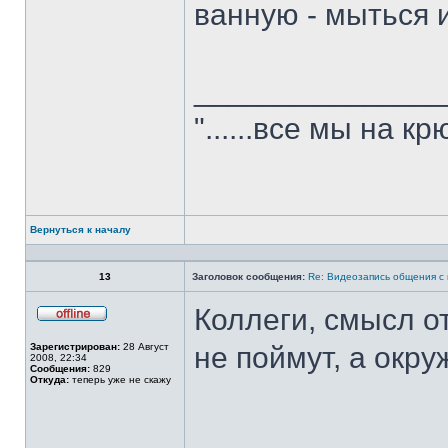
ванную - мыться и
______________
"......все мы на крю
Вернуться к началу
Профиль
13
Заголовок сообщения:
Re: Видеозапись общения с
Коллеги, смысл от
Не
в
Зарегистрирован:
28 Август
не поймут, а окр
сети
2008, 22:34
Сообщения:
829
Откуда:
теперь уже не скажу
______________