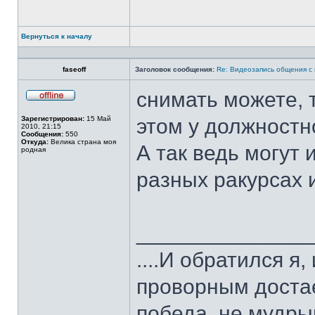
Вернуться к началу
Профиль
faseoff
Заголовок сообщения:
Re: Видеозапись общения с
снимать можете, 
Не
в
Зарегистрирован:
15 Май
этом у должностног
сети
2010, 21:15
Сообщения:
550
Откуда:
Велика страна моя
А так ведь могут 
родная
разных ракурсах и
______________
....И обратился я
проворным достае
победа, не мудрым