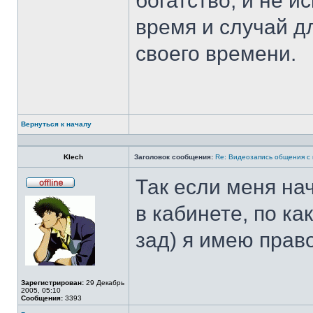
богатство, и не и
время и случай дл
своего времени.
Вернуться к началу
Профиль
Klech
Заголовок сообщения:
Re: Видеозапись общения с
Так если меня на
Не
в
в кабинете, по к
сети
зад) я имею прав
Зарегистрирован:
29 Декабрь
2005, 05:10
Сообщения:
3393