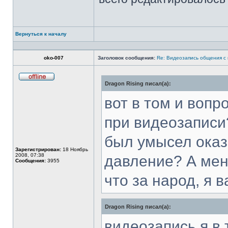
Вернуться к началу
Профиль
oko-007
Заголовок сообщения:
Re: Видеозапись общения с
Dragon Rising писал(а):
Не
в
сети
вот в том и вопр
при видеозапис
был умысел оказ
Зарегистрирован:
18 Ноябрь
2008, 07:38
давление? А меня
Сообщения:
3955
что за народ, я 
Dragon Rising писал(а):
видеозапись я в 