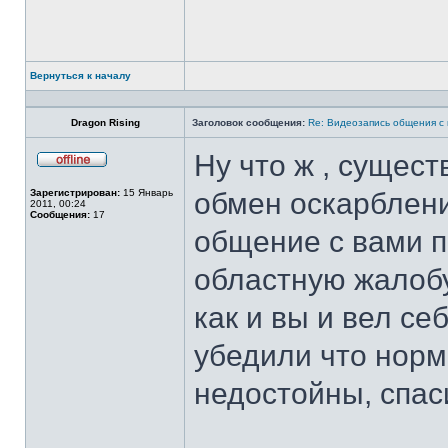
Вернуться к началу
Профиль
Dragon Rising
Заголовок сообщения:
Re: Видеозапись общения с
Ну что ж , сущест
Не
в
Зарегистрирован:
15 Январь
обмен оскарблени
сети
2011, 00:24
Сообщения:
17
общение с вами п
областную жалобу
как и вы и вел се
убедили что нор
недостойны, спас