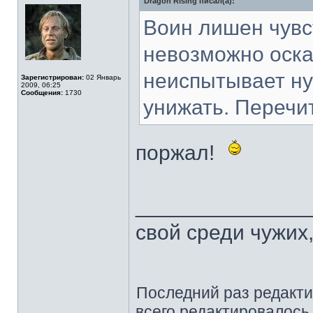
Dragon Rising писал(а):
Не
в
сети
Воин лишен чувс
невозможно оска
неиспытывает ну
Зарегистрирован:
02 Январь
2009, 06:25
Сообщения:
1730
унижать. Перечи
поржал!
______________
свой среди чужих
Последний раз редакт
всего редактировалось 