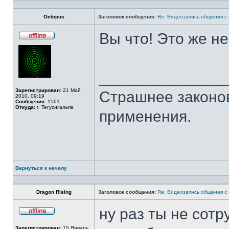
Профиль
Octopus
Заголовок сообщения:
Re: Видеозапись общения с
Вы что! Это же не
Не
в
сети
______________
Зарегистрирован:
21 Май
Страшнее законов
2010, 09:19
Сообщения:
1561
Откуда:
г. Тегусигальпа
применения.
Вернуться к началу
Профиль
Dragon Rising
Заголовок сообщения:
Re: Видеозапись общения с
ну раз ты не сотр
Не
в
Зарегистрирован:
15 Январь