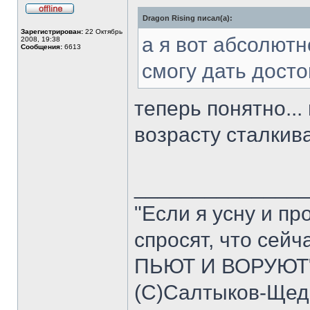
Dragon Rising писал(а):
Не
в
Зарегистрирован:
22 Октябрь
сети
а я вот абсолют
2008, 19:38
Сообщения:
6613
смогу дать дост
теперь понятно...
возрасту сталкив
______________
"Если я усну и пр
спросят, что сейч
ПЬЮТ И ВОРУЮТ"
(C)Салтыков-Щед