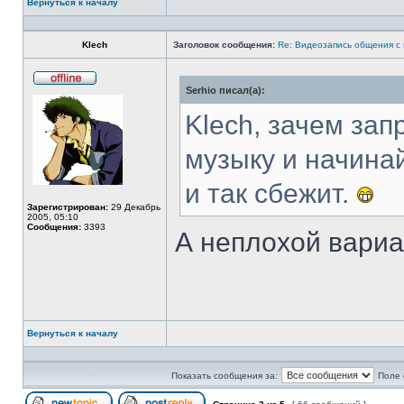
Вернуться к началу
Профиль
Klech
Заголовок сообщения:
Re: Видеозапись общения с
Serhio писал(а):
Не
в
сети
Klech, зачем за
музыку и начина
и так сбежит.
Зарегистрирован:
29 Декабрь
2005, 05:10
Сообщения:
3393
А неплохой вариа
Вернуться к началу
Профиль
Показать сообщения за:
Поле 