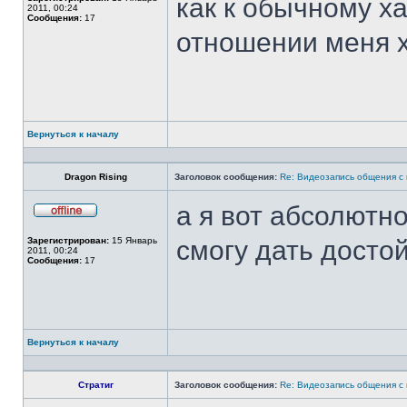
как к обычному х
сети
2011, 00:24
Сообщения:
17
отношении меня хо
Вернуться к началу
Профиль
Dragon Rising
Заголовок сообщения:
Re: Видеозапись общения с
а я вот абсолютн
Не
в
Зарегистрирован:
15 Январь
смогу дать досто
сети
2011, 00:24
Сообщения:
17
Вернуться к началу
Профиль
Стратиг
Заголовок сообщения:
Re: Видеозапись общения с