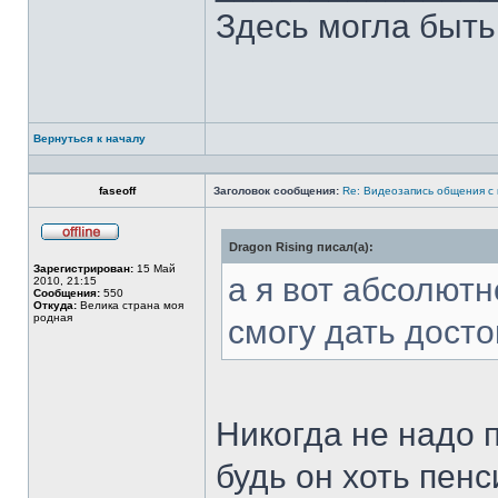
Здесь могла быт
Вернуться к началу
Профиль
faseoff
Заголовок сообщения:
Re: Видеозапись общения с
Dragon Rising писал(а):
Не
в
Зарегистрирован:
15 Май
сети
а я вот абсолют
2010, 21:15
Сообщения:
550
Откуда:
Велика страна моя
родная
смогу дать дост
Никогда не надо 
будь он хоть пенс