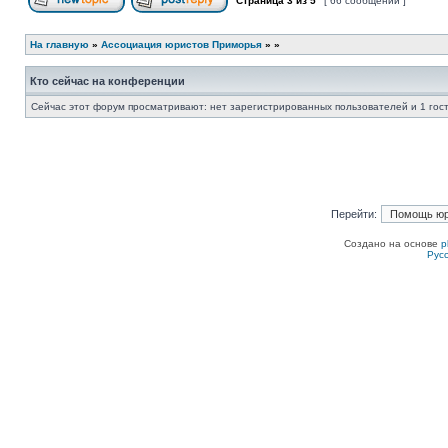
Страница
3
из
5
[ 66 сообщений ]
Начать новую тему
Ответить на тему
На главную
»
Ассоциация юристов Приморья
»
»
Кто сейчас на конференции
Сейчас этот форум просматривают: нет зарегистрированных пользователей и 1 гос
Перейти:
Создано на основе
p
Рус