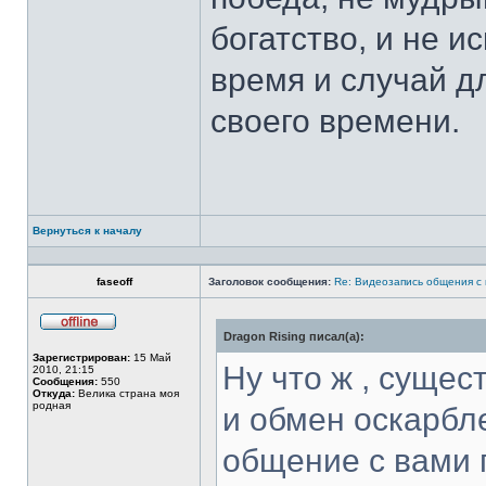
богатство, и не и
время и случай дл
своего времени.
Вернуться к началу
Профиль
faseoff
Заголовок сообщения:
Re: Видеозапись общения с
Dragon Rising писал(а):
Не
в
Зарегистрирован:
15 Май
сети
Ну что ж , сущес
2010, 21:15
Сообщения:
550
Откуда:
Велика страна моя
родная
и обмен оскарбл
общение с вами 