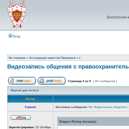
Бесплатная 
Вход
На главную
»
Ассоциация юристов Приморья
»
»
Видеозапись общения с правоохранител
Страница
3
из
5
[ 66 сообщений ]
Начать новую тему
Ответить на тему
Версия для печати
Автор
Стратиг
Заголовок сообщения:
Re: Видеозапись общения с
Dragon Rising писал(а):
Не
в
Зарегистрирован:
22 Октябрь
сети